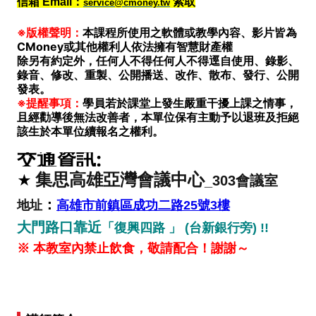
信箱 Email：
索取
service@cmoney.tw
※版權聲明：
本課程所使用之軟體或教學內容、影片皆為
CMoney或其他權利人依法擁有智慧財產權
除另有約定外，任何人不得任何人不得逕自使用、錄影、
錄音、修改、重製、公開播送、改作、散布、發行、公開
發表。
※提醒事項：
學員若於課堂上發生嚴重干擾上課之情事，
且經勸導後無法改善者，本單位保有主動予以退班及拒絕
該生於本單位續報名之權利。
交通資訊:
集思高雄亞灣會議中心
★
_303會議室
：
地址
高雄市前鎮區成功二路25號3樓
大門路口靠近
「復興四路 」 (台新銀行旁)
!!
※ 本教室內禁止飲食，敬請配合！謝謝～