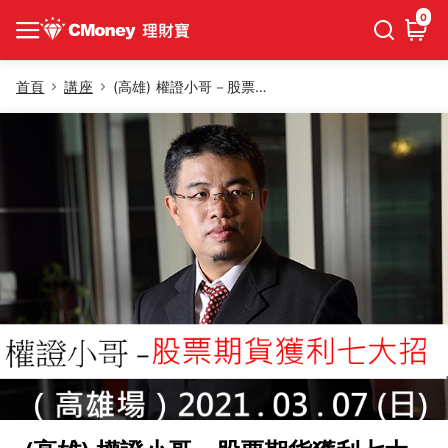
0
首頁
講座
(高雄) 權證小哥－股票期貨獲利七大招