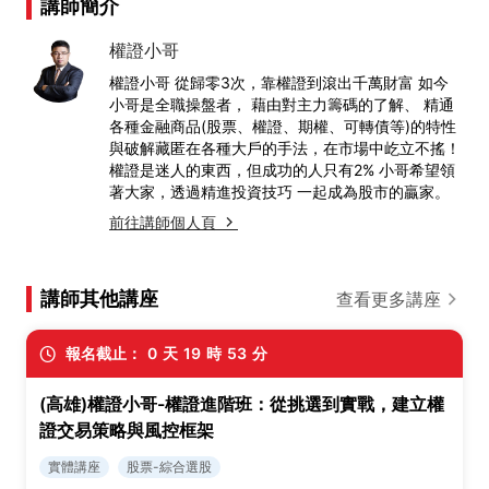
講師簡介
權證小哥
權證小哥 從歸零3次，靠權證到滾出千萬財富 如今
小哥是全職操盤者， 藉由對主力籌碼的了解、 精通
各種金融商品(股票、權證、期權、可轉債等)的特性
與破解藏匿在各種大戶的手法，在市場中屹立不搖！
權證是迷人的東西，但成功的人只有2% 小哥希望領
著大家，透過精進投資技巧 一起成為股市的贏家。
前往講師個人頁
講師其他講座
查看更多講座
報名截止：
0
天
19
時
53
分
(高雄)權證小哥-權證進階班：從挑選到實戰，建立權
證交易策略與風控框架
實體講座
股票-綜合選股