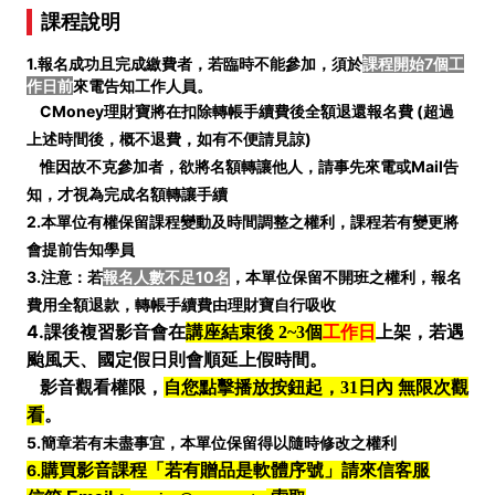
課程說明
1.報名成功且完成繳費者，若臨時不能參加，須於
課程開始7個工
作日前
來電告知工作人員。
CMoney理財寶將在扣除轉帳手續費後全額退還報名費 (
超過
上述時間後，概不退費，如有不便請見諒)
惟因故不克參加者，欲將名額轉讓他人，請事先來電或Mail告
知，才視為完成名額轉讓手續
2.本單位有權保留課程變動及時間調整之權利，課程若有變更將
會提前告知學員
3.注意：若
報名人數不足10名
，本單位保留不開班之權利，報名
費用全額退款，轉帳手續費由理財寶自行吸收
4.
課後複習影音會在
講座結束後 2~3個
工作日
上架，若遇
颱風天、國定假日則會順延上假時間。
影音觀看權限，
自您點擊播放按鈕起，31日內 無限次觀
看
。
5.簡章若有未盡事宜，本單位保留得以隨時修改之權利
6.
購買影音課程「若有贈品是軟體序號」請來信客服