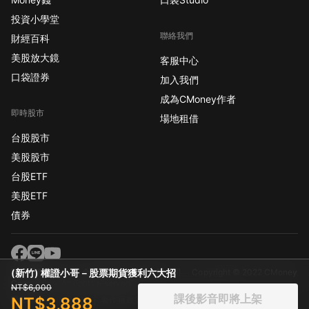
投資小學堂
聯絡我們
財經百科
美股放大鏡
客服中心
口袋證券
加入我們
成為CMoney作者
即時股市
場地租借
台股股市
美股股市
台股ETF
美股ETF
債券
(新竹) 權證小哥－股票期貨獲利六大招
版權所有 CMoney 全曜財經資訊股份有限公司
Copyright © 2022 CMoney
Corporation. All rights reserved.
NT$6,000
課後影音即將上架
NT$3,888
隱私條款
使用條款
著作權政策
社群規範
免責聲明