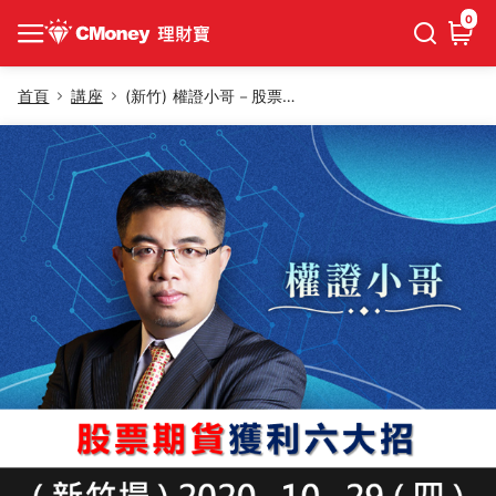
0
首頁
講座
(新竹) 權證小哥－股票期貨獲利六大招