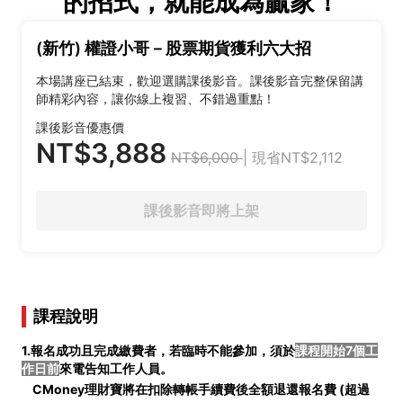
的招式，就能成為贏家！
(新竹) 權證小哥－股票期貨獲利六大招
本場講座已結束，歡迎選購課後影音。課後影音完整保留講
師精彩內容，讓你線上複習、不錯過重點！
課後影音優惠價
NT$3,888
NT$6,000
| 現省NT$2,112
課後影音即將上架
課程說明
1.報名成功且完成繳費者，若臨時不能參加，須於
課程開始7個工
作日前
來電告知工作人員。
CMoney理財寶將在扣除轉帳手續費後全額退還報名費 (
超過