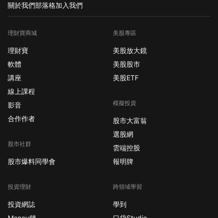
關於我們
部落格
加入我們
理財寶商城
美股專區
理財寶
美股放大鏡
軟體
美股股市
講座
美股ETF
線上課程
模擬投資
影音
合作作者
股市大富翁
選股網
股市社群
雲端控股
股市爆料同學會
報明牌
投資理財
跨領域學習
投資網誌
學到
Money錢
口袋Studio