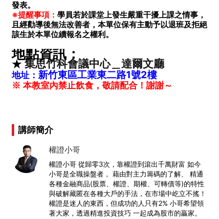
發表。
※提醒事項：
學員若於課堂上發生嚴重干擾上課之情事，
且經勸導後無法改善者，本單位保有主動予以退班及拒絕
該生於本單位續報名之權利。
地點資訊：
集思竹科會議中心＿達爾文廳
★
新竹東區工業東二路1號2樓
地址
：
※ 本教室內禁止飲食，敬請配合！謝謝～
講師簡介
權證小哥
權證小哥 從歸零3次，靠權證到滾出千萬財富 如今
小哥是全職操盤者， 藉由對主力籌碼的了解、 精通
各種金融商品(股票、權證、期權、可轉債等)的特性
與破解藏匿在各種大戶的手法，在市場中屹立不搖！
權證是迷人的東西，但成功的人只有2% 小哥希望領
著大家，透過精進投資技巧 一起成為股市的贏家。