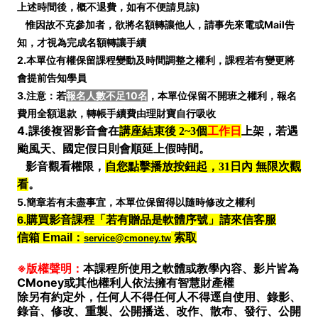
上述時間後，概不退費，如有不便請見諒)
惟因故不克參加者，欲將名額轉讓他人，請事先來電或Mail告
知，才視為完成名額轉讓手續
2.本單位有權保留課程變動及時間調整之權利，課程若有變更將
會提前告知學員
3.注意：若
報名人數不足10名
，本單位保留不開班之權利，報名
費用全額退款，轉帳手續費由理財寶自行吸收
4.
課後複習影音會在
講座結束後 2~3個
工作日
上架，若遇
颱風天、國定假日則會順延上假時間。
影音觀看權限，
自您點擊播放按鈕起，31日內 無限次觀
看
。
5.簡章若有未盡事宜，本單位保留得以隨時修改之權利
6.
購買影音課程「若有贈品是軟體序號」請來信客服
信箱 Email：
索取
service@cmoney.tw
※版權聲明：
本課程所使用之軟體或教學內容、影片皆為
CMoney或其他權利人依法擁有智慧財產權
除另有約定外，任何人不得任何人不得逕自使用、錄影、
錄音、修改、重製、公開播送、改作、散布、發行、公開