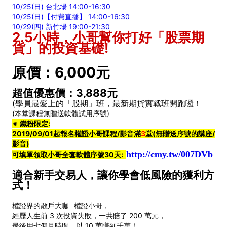
10/25(日) 台北場 14:00-16:30
10/25(日)【付費直播】 14:00-16:30
10/29(四) 新竹場 19:00-21:30
2.5小時，小哥幫你打好「股票期
貨」的投資基礎!
原價：6,000元
超值優惠價：3,888元
(學員最愛上的「股期」班，最新期貨實戰班開跑囉！
(本堂課程無贈送軟體試用序號)
※ 鐵粉限定:
2019/09/01起報名權證小哥課程/影音滿
3
堂
(無贈送序號的講座/
影音)
http://cmy.tw/007DVb
可填單領取小哥全套軟體序號30天:
適合新手交易人，讓你學會低風險的獲利方
式！
權證界的散戶大咖─權證小哥，
經歷人生前 3 次投資失敗，一共賠了 200 萬元，
最後用七個月時間，以 10 萬賺到千萬！