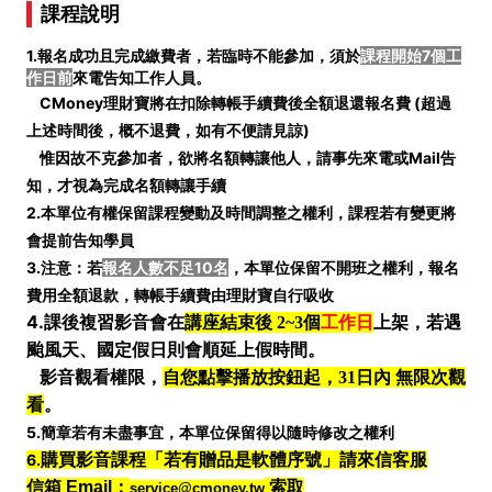
課程說明
1.報名成功且完成繳費者，若臨時不能參加，須於
課程開始7個工
作日前
來電告知工作人員。
CMoney理財寶將在扣除轉帳手續費後全額退還報名費 (
超過
上述時間後，概不退費，如有不便請見諒)
惟因故不克參加者，欲將名額轉讓他人，請事先來電或Mail告
知，才視為完成名額轉讓手續
2.本單位有權保留課程變動及時間調整之權利，課程若有變更將
會提前告知學員
3.注意：若
報名人數不足10名
，本單位保留不開班之權利，報名
費用全額退款，轉帳手續費由理財寶自行吸收
4.
課後複習影音會在
講座結束後 2~3個
工作日
上架，若遇
颱風天、國定假日則會順延上假時間。
影音觀看權限，
自您點擊播放按鈕起，31日內 無限次觀
看
。
5.簡章若有未盡事宜，本單位保留得以隨時修改之權利
6.
購買影音課程「若有贈品是軟體序號」請來信客服
信箱 Email：
索取
service@cmoney.tw