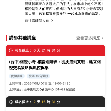
與破解藏匿在各種大戶的手法，在市場中屹立不搖！
權證是迷人的東西，但成功的人只有2% 小哥希望領
著大家，透過精進投資技巧 一起成為股市的贏家。
前往講師個人頁
講師其他講座
查看更多講座
報名截止：
0
天
21
時
31
分
(台中)權證小哥-權證進階班：從挑選到實戰，建立權
證交易策略與風控框架
實體講座
股票-綜合選股
上課時間：
2026年08月07日(五) 19:00-21:30
上課地點：
台中集思文心會議中心 (G1+G2會議室)
報名截止：
2
天
16
時
31
分