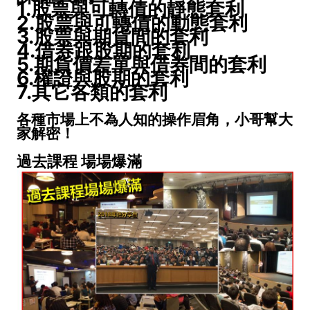
1.股票與可轉債的靜態套利
2.股票與可轉債的動態套利
3.股票與期貨間的套利
4.借券跟股期的套利
5.期貨價差單與借券間的套利
6.權證與股期的套利
7.其它各類的套利
各種市場上不為人知的操作眉角，小哥幫大
家解密！
過去課程 場場爆滿