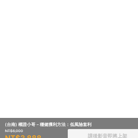
(台南) 權證小哥－穩健獲利方法：低風險套利
NT$6,000
課後影音即將上架