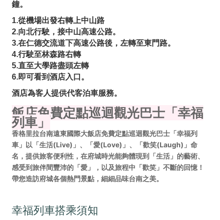
鐘。
1.從機場出發右轉上中山路
2.向北行駛，接中山高速公路。
3.在仁德交流道下高速公路後，左轉至東門路。
4.行駛至林森路右轉
5.直至大學路盡頭左轉
6.即可看到酒店入口。
酒店為客人提供代客泊車服務。
飯店免費定點巡迴觀光巴士「幸福
列車」
香格里拉台南遠東國際大飯店免費定點巡迴觀光巴士「幸福列
車」以「生活
(Live)
」、「愛
(Love)
」、「歡笑
(Laugh)
」命
名，提供旅客便利性，在府城時光能夠體現到「生活」的藝術、
感受到旅伴間豐沛的「愛」，以及旅程中「歡笑」不斷的回憶！
帶您造訪府城各個熱門景點，細細品味台南之美。
幸福列車搭乘須知