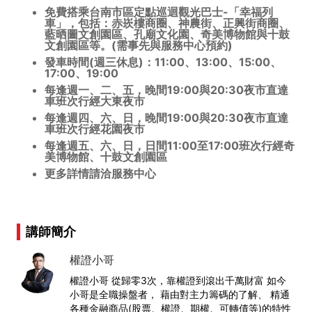
免費搭乘台南市區定點巡迴觀光巴士-「幸福列
車」，包括：赤崁樓商圈、神農街、正興街商圈、
藍晒圖文創園區、孔廟文化園、奇美博物館與十鼓
文創園區等。(需事先與服務中心預約)
發車時間(週三休息)：11:00、13:00、15:00、
17:00、19:00
每逢週一、二、五，晚間19:00與20:30夜市直達
車班次行經大東夜市
每逢週四、六、日，晚間19:00與20:30夜市直達
車班次行經花園夜市
每逢週五、六、日，日間11:00至17:00班次行經奇
美博物館、十鼓文創園區
更多詳情請洽服務中心
講師簡介
權證小哥
權證小哥 從歸零3次，靠權證到滾出千萬財富 如今
小哥是全職操盤者， 藉由對主力籌碼的了解、 精通
各種金融商品(股票、權證、期權、可轉債等)的特性