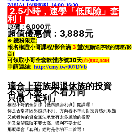
7/18(六)【付費直播】 14:00-16:30
2.5
小時，速學「低風險」套
利！
原價：6,000元
超值優惠價：3,888元
※ 鐵粉限定:
報名權證小哥課程/影音滿
3
堂
(無贈送序號的講座/影
音)
可領取小哥全套軟體序號30天
(市價$2,449)
申請連結
:
http://cmy.tw/007DVb
適合上班族與退休族的投資
不管大盤、不看方向
只做「套利」
權證小哥的全新課【低風險套利班】開課囉！
你是否常常因盤感抓不到、方向看不準而對投資感到艱難
又或者你的資金無法承受有太多風險的投資
但又希望風險不要太高、獲利不要太低
那麼學會「套利」絕對是你的不二首選！