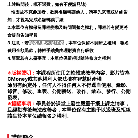
上述時間後，概不退費，如有不便請見諒)
惟因故不克參加者，欲將名額轉讓他人，請事先來電或Mail告
知，才視為完成名額轉讓手續
2.本單位有權保留課程變動及時間調整之權利，課程若有變更將
會提前告知學員
3.注意：若
報名人數不足10名
，本單位保留不開班之權利，報名
費用全額退款，轉帳手續費由理財寶自行吸收
4.簡章若有未盡事宜，本單位保留得以隨時修改之權利
※版權聲明：
本課程所使用之軟體或教學內容、影片皆為
CMoney或其他權利人依法擁有智慧財產權
除另有約定外，任何人不得任何人不得逕自使用、錄影、
錄音、修改、重製、公開播送、改作、散布、發行、公開
發表。
※提醒事項：
學員若於課堂上發生嚴重干擾上課之情事，
且經勸導後無法改善者，本單位保有主動予以退班及拒絕
該生於本單位續報名之權利。
講師簡介