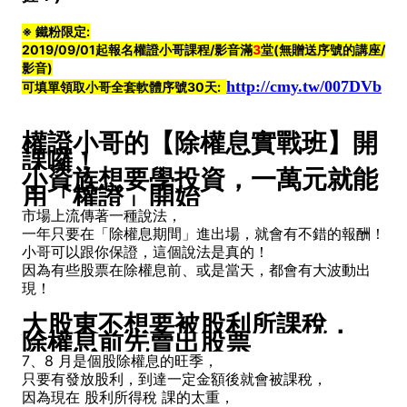
※ 鐵粉限定:
2019/09/01起報名權證小哥課程/影音滿
3
堂
(無贈送序號的講座/
影音)
http://cmy.tw/007DVb
可填單領取小哥全套軟體序號30天:
權證小哥的【除權息實戰班】開
課囉！
小資族想要學投資，一萬元就能
用「權證」開始
市場上流傳著一種說法，
一年只要在「除權息期間」進出場，就會有不錯的報酬！
小哥可以跟你保證，這個說法是真的！
因為有些股票在除權息前、或是當天，都會有大波動出
現！
大股東不想要被股利所課稅，
除權息前先賣出股票
7、8 月是個股除權息的旺季，
只要有發放股利，到達一定金額後就會被課稅，
因為現在 股利所得稅 課的太重，