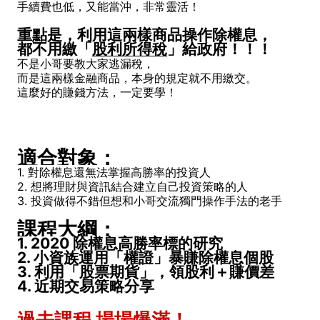
手續費也低，又能當沖，非常靈活！
重點是，利用這兩樣商品操作除權息，
都不用繳「
股利所得稅
」給政府！！！
不是小哥要教大家逃漏稅，
而是這兩樣金融商品，本身的規定就不用繳交。
這麼好的賺錢方法，一定要學！
適合對象：
1. 對除權息還無法掌握高勝率的投資人
2. 想將理財與資訊結合建立自己投資策略的人
3. 投資做得不錯但想和小哥交流獨門操作手法的老手
課程大綱：
1. 2020 除權息高勝率標的研究
2. 小資族運用「權證」暴賺除權息個股
3. 利用「股票期貨」，領股利＋賺價差
4. 近期交易策略分享
過去課程 場場爆滿！