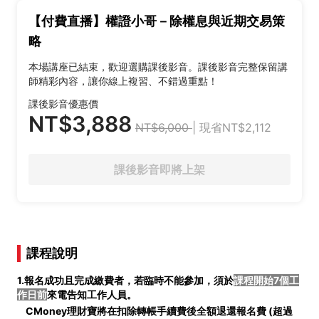
【付費直播】權證小哥－除權息與近期交易策
略
本場講座已結束，歡迎選購課後影音。課後影音完整保留講
師精彩內容，讓你線上複習、不錯過重點！
課後影音優惠價
NT$3,888
NT$6,000
| 現省NT$2,112
課後影音即將上架
課程說明
1.報名成功且完成繳費者，若臨時不能參加，須於
課程開始7個工
作日前
來電告知工作人員。
CMoney理財寶將在扣除轉帳手續費後全額退還報名費 (
超過