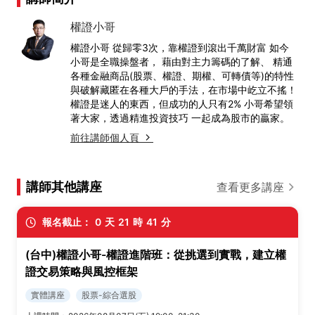
權證小哥
權證小哥 從歸零3次，靠權證到滾出千萬財富 如今
小哥是全職操盤者， 藉由對主力籌碼的了解、 精通
各種金融商品(股票、權證、期權、可轉債等)的特性
與破解藏匿在各種大戶的手法，在市場中屹立不搖！
權證是迷人的東西，但成功的人只有2% 小哥希望領
著大家，透過精進投資技巧 一起成為股市的贏家。
前往講師個人頁
講師其他講座
查看更多講座
報名截止：
0
天
21
時
41
分
(台中)權證小哥-權證進階班：從挑選到實戰，建立權
證交易策略與風控框架
實體講座
股票-綜合選股