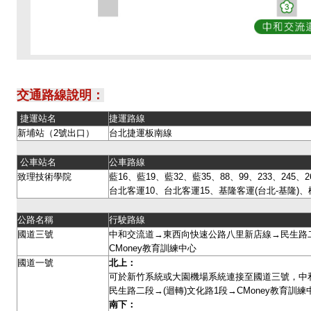
交通路線說明：
捷運站名
捷運路線
新埔站（2號出口）
台北捷運板南線
公車站名
公車路線
致理技術學院
藍16、藍19、藍32、藍35、88、99、233、245、26
台北客運10、台北客運15、基隆客運(台北-基隆)、
公路名稱
行駛路線
國道三號
中和交流道→東西向快速公路八里新店線→民生路二
CMoney教育訓練中心
國道一號
北上：
可於新竹系統或大園機場系統連接至國道三號，中
民生路二段→(迴轉)文化路1段→CMoney教育訓
南下：