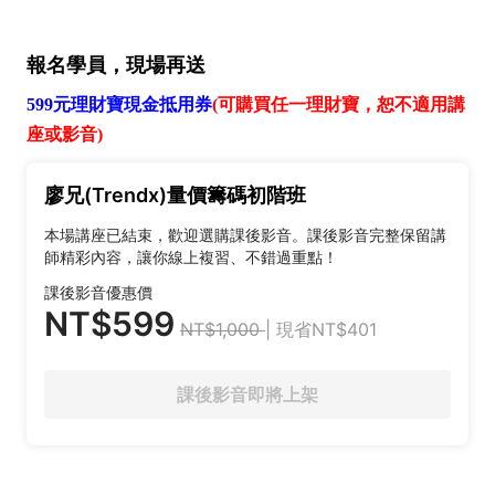
報名學員，現場再送
599元理財寶現金抵用券
(可購買任一理財寶，恕不適用講
座或影音)
廖兄(Trendx)量價籌碼初階班
本場講座已結束，歡迎選購課後影音。課後影音完整保留講
師精彩內容，讓你線上複習、不錯過重點！
課後影音優惠價
NT$599
NT$1,000
| 現省NT$401
課後影音即將上架