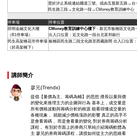
需於汐止系統連結國道三號。或由五股新五路→台
民生路三段→文化路一段→CMoney教育訓練中心
停車場
停車位置
田明金融文化大樓
CMoney
教育訓練中心樓下
- 新北市板橋區文化路一
（B1停車場）
出入口位置：近文化路一段台北富邦銀行
民生高架橋花市停車場
板橋區民生路二段文化路至西藏路間 出入口位置：
（於高架橋下）
講師簡介
廖兄(Trendx)
提倡【量價為主、籌碼為輔】的思想 擅長以量與價
的變化來推理主力的企圖與行為 基本上，成交量是
所有價格波動與籌碼分析的根源 能看得懂成交量的
各種現象， 就能減少價格漲跌的影響 真正的高手不
是會看籌碼， 而是會看量的變化 對於券商籌碼分析
課程， 有別於市面上的券商只單純介紹籌碼軟體為
主 廖兄的券商籌碼課程，講授如何從主力的思維看