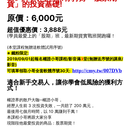
貨」的投資基礎!
原價：6,000元
超值優惠價：3,888元
(學員最愛上的「股期」班，最新期貨實戰班開跑囉！
(本堂課程無贈送軟體試用序號)
※ 鐵粉限定:
2019/09/01起報名權證小哥課程/影音滿
3
堂
(無贈送序號的講座/
影音)
http://cmy.tw/007DVb
可填單領取小哥全套軟體序號30天:
適合新手交易人，讓你學會低風險的獲利方
式！
權證界的散戶大咖─權證小哥，
經歷人生前 3 次投資失敗，一共賠了 200 萬元，
最後用七個月時間，以 10 萬賺到千萬！
本課程小哥將跟大家分享
現階段他最愛投資的商品：股票期貨！