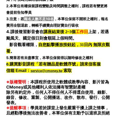
2.本單位有權保留課程變動及時間調整之權利，課程若有變更將
會提前告知學員
3.注意：若
報名人數不足10名
，本單位保留不開班之權利，報名
費用全額退款，轉帳手續費由理財寶自行吸收
4.
課後複習影音會在
講座結束後 2~3個
工作日
上架，若遇
颱風天、國定假日則會順延上假時間。
影音觀看權限，
自您點擊播放按鈕起，31日內 無限次觀
看
。
5.簡章若有未盡事宜，本單位保留得以隨時修改之權利
6.
購買影音課程「若有贈品是軟體序號」請來信客服
信箱 Email：
索取
service@cmoney.tw
※版權聲明：
本課程所使用之軟體或教學內容、影片皆為
CMoney或其他權利人依法擁有智慧財產權
除另有約定外，任何人不得任何人不得逕自使用、錄影、
錄音、修改、重製、公開播送、改作、散布、發行、公開
發表。
※提醒事項：
學員若於課堂上發生嚴重干擾上課之情事，
且經勸導後無法改善者，本單位保有主動予以退班及拒絕