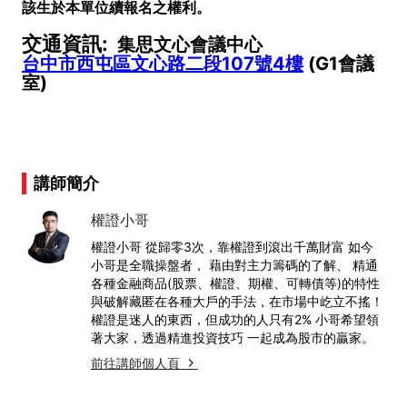
該生於本單位續報名之權利。
交通資訊:
集思文心會議中心
台中市西屯區文心路二段107號4樓
(G1會議
室)
講師簡介
權證小哥
權證小哥 從歸零3次，靠權證到滾出千萬財富 如今
小哥是全職操盤者， 藉由對主力籌碼的了解、 精通
各種金融商品(股票、權證、期權、可轉債等)的特性
與破解藏匿在各種大戶的手法，在市場中屹立不搖！
權證是迷人的東西，但成功的人只有2% 小哥希望領
著大家，透過精進投資技巧 一起成為股市的贏家。
前往講師個人頁