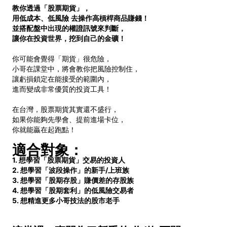
教你透過「股票期貨」，
用低成本、低風險
去操作高槓桿商品賺錢！
並搭配盤中出現的權證訊號來判斷，
讓你在投資世界，挖到自己的金礦！
你可能會覺得「期貨」很危險，
小哥在課堂中，將會教你把風險控制住，
讓虧損鎖定在能接受的範圍內，
進而變成非常優質的投資工具！
在台灣，股票期貨其實還不盛行，
如果你能夠先學會、提前進場卡位，
你就能贏在起跑點！
適合對象：
1. 想學習「股票期貨」交易的投資人
2.
想學習「波段操作」的新手
/
上班族
3.
想學習「股期存股」賺價差的存股族
4.
想學習「股期套利」的低風險交易者
5.
想精進更多小哥技法的股市老手