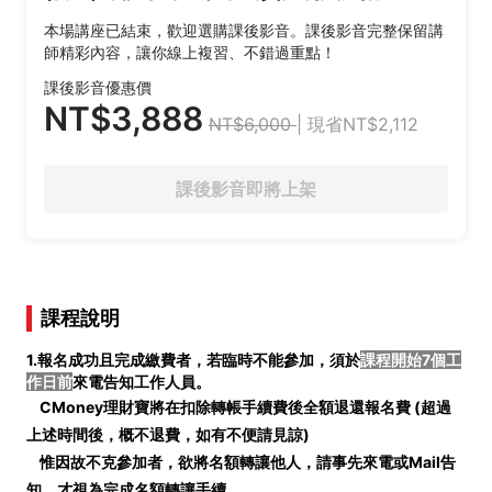
本場講座已結束，歡迎選購課後影音。課後影音完整保留講
師精彩內容，讓你線上複習、不錯過重點！
課後影音優惠價
NT$3,888
NT$6,000
| 現省NT$2,112
課後影音即將上架
課程說明
1.報名成功且完成繳費者，若臨時不能參加，須於
課程開始7個工
作日前
來電告知工作人員。
CMoney理財寶將在扣除轉帳手續費後全額退還報名費 (
超過
上述時間後，概不退費，如有不便請見諒)
惟因故不克參加者，欲將名額轉讓他人，請事先來電或Mail告
知，才視為完成名額轉讓手續