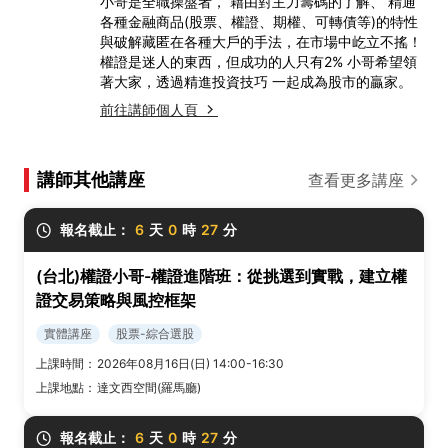
小哥是全職操盤者， 藉由對主力籌碼的了解、 精通
各種金融商品(股票、權證、期權、可轉債等)的特性
與破解藏匿在各種大戶的手法，在市場中屹立不搖！
權證是迷人的東西，但成功的人只有2% 小哥希望領
著大家，透過精進投資技巧 一起成為股市的贏家。
前往講師個人頁
講師其他講座
查看更多講座
報名截止：
6
天
0
時
27
分
(台北)權證小哥-權證進階班：從挑選到實戰，建立權
證交易策略與風控框架
實體講座
股票-綜合選股
上課時間：
2026年08月16日(日) 14:00-16:30
上課地點：
達文西空間(羅馬廳)
報名截止：
6
天
0
時
27
分