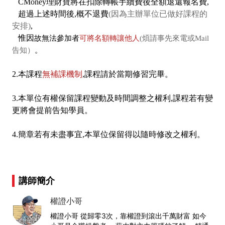
CMoney理財寶將在扣除轉帳手續費後全額退還報名費,
超過上述時間後,概不退費
(因為主辦單位已做好課程的
安排)
,
惟因
故無法參加者
可將名額轉讓他人
(煩請事先來電或Mail
告知）
。
2.本課程
無補課機制
,課程請於當期修習完畢。
3.本單位有權保留課程變動及時間調整之權利,課程若有變
更將會提前告知學員。
4.簡章若有未盡事宜,本單位保留得以隨時修改之權利。
講師簡介
權證小哥
權證小哥 從歸零3次，靠權證到滾出千萬財富 如今