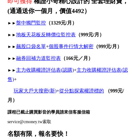
即可獲得
權證小哥精心設計的
全套理財寶
，
(通通送你一個月，價值4492）
盤中獨門監控
（1329元/月）
►►
地板天花板反轉價位監控表
（999元/月）
►►
飆股口袋名單
+
個股事件行情大解密
（999元/月）
►►
融券回補力道監控表
（166元／月）
►►
主力收購權證評估表(認購)
+
主力收購權證評估表(認
►►
售)
+
玩家大戶大搜密(新)
+
從分點探索權證標的
（999元/
月）
課程已截止購買影音的學員請來信客服信箱
索取
service@cmoney.tw
名額有限，報名要快！