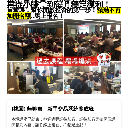
再從小賺，到每月穩定獲利！
這堂課，幫你開啟投資的第一步！
額滿不再
加開名額
..
馬上報名！
(桃園) 無聊詹－新手交易系統養成班
本場講座已結束，歡迎選購課後影音。課後影音完整保留講
師精彩內容，讓你線上複習、不錯過重點！