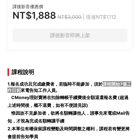
課後影音優惠價
NT$1,888
NT$3,000
| 現省NT$1,112
課後影音即將上架
課程說明
1.報名成功且完成繳費者，若臨時不能參加，須於
課程開始7個工
作日前
來電告知工作人員。
CMoney理財寶將在扣除轉帳手續費後全額退還報名費 (
超過
上述時間後，概不退費，如有不便請見諒)
惟因故不克參加者，欲將名額轉讓他人，請事先來電或Mail告
知，才視為完成名額轉讓手續
2.本單位有權保留課程變動及時間調整之權利，課程若有變更將
會提前告知學員