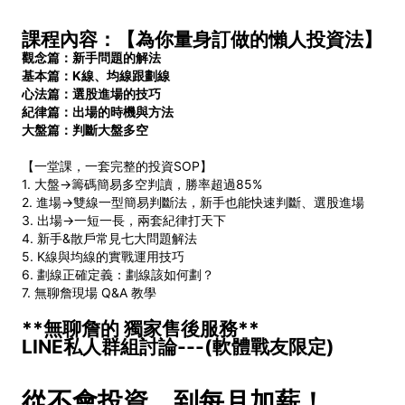
課程內容：【為你量身訂做的懶人投資法】
觀念篇：新手問題的解法
基本篇：K線、均線跟劃線
心法篇：選股進場的技巧
紀律篇：出場的時機與方法
大盤篇：判斷大盤多空
【一堂課，一套完整的投資SOP】
1. 大盤→籌碼簡易多空判讀，勝率超過85%
2. 進場→雙線一型簡易判斷法，新手也能快速判斷、選股進場
3. 出場→一短一長，兩套紀律打天下
4. 新手&散戶常見七大問題解法
5. K線與均線的實戰運用技巧
6. 劃線正確定義：劃線該如何劃？
7. 無聊詹現場 Q&A 教學
**
無聊詹的
獨家售後服務
**
LINE
私人群組討論
---(
軟體戰友限定
)
從不會投資，到每月加薪！