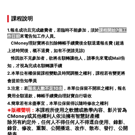
課程說明
1.報名成功且完成繳費者，若臨時不能參加，須於
課程開始7個工
作日前
來電告知工作人員。
CMoney理財寶將在扣除轉帳手續費後全額退還報名費 (
超過
上述時間後，概不退費，如有不便請見諒)
惟因故不克參加者，欲將名額轉讓他人，請事先來電或Mail告
知，才視為完成名額轉讓手續
2.本單位有權保留課程變動及時間調整之權利，課程若有變更將
會提前告知學員
3.注意：若
報名人數不足10名
，本單位保留不開班之權利，報名
費用全額退款，轉帳手續費由理財寶自行吸收
4.簡章若有未盡事宜，本單位保留得以隨時修改之權利
※版權聲明：
本課程所使用之軟體或教學內容、影片皆為
CMoney或其他權利人依法擁有智慧財產權
除另有約定外，任何人不得任何人不得逕自使用、錄影、
錄音、修改、重製、公開播送、改作、散布、發行、公開
發表。