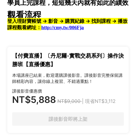
學員上完課程，
短短幾天內就有如此的績效
觀看流程
登入理財寶帳號 → 影音 → 購買紀錄 → 找到課程 → 播放
課程觀看網址：
http://cmy.tw/006Fja
【付費直播】〔丹尼爾-實戰交易系列〕操作決
勝班【直播優惠】
本場講座已結束，歡迎選購課後影音。課後影音完整保留講
師精彩內容，讓你線上複習、不錯過重點！
課後影音優惠價
NT$5,888
NT$9,000
| 現省NT$3,112
課後影音即將上架