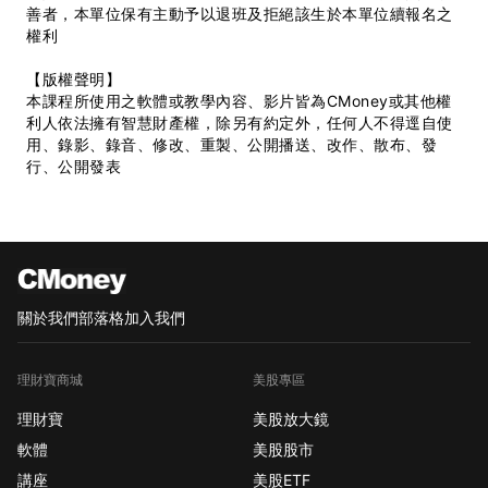
善者，本單位保有主動予以退班及拒絕該生於本單位續報名之
權利
【版權聲明】
本課程所使用之軟體或教學內容、影片皆為CMoney或其他權
利人依法擁有智慧財產權，除另有約定外，任何人不得逕自使
用、錄影、錄音、修改、重製、公開播送、改作、散布、發
行、公開發表
關於我們
部落格
加入我們
理財寶商城
美股專區
理財寶
美股放大鏡
軟體
美股股市
講座
美股ETF