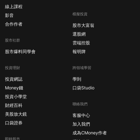
線上課程
模擬投資
影音
合作作者
股市大富翁
選股網
股市社群
雲端控股
股市爆料同學會
報明牌
投資理財
跨領域學習
投資網誌
學到
Money錢
口袋Studio
投資小學堂
聯絡我們
財經百科
美股放大鏡
客服中心
口袋證券
加入我們
成為CMoney作者
即時股市