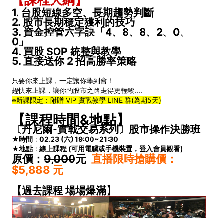
1. 台股短線多空、長期趨勢判斷
2. 股市長期穩定獲利的技巧
3. 資金控管六字訣「4、8、8、2、0、
0」
4. 買股 SOP 統整與教學
5. 直接送你 2 招高勝率策略
只要你來上課，一定讓你學到會！
趕快來上課，讓你的股市之路走得更輕鬆....
※新課限定：附贈 VIP 實戰教學 LINE 群(為期5天)
【課程時間&地點】
〔丹尼爾-實戰交易系列〕股市操作決勝班
★時間：02.23 (六
) 19:00~21:30
★地點：線上課程 (可用電腦或手機裝置，登入會員觀看)
原價：
9,000
元
直播限時搶購價：
$5,888
元
【過去課程 場場爆滿】