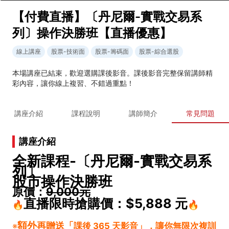
【付費直播】〔丹尼爾-實戰交易系
列〕操作決勝班【直播優惠】
線上講座
股票-技術面
股票-籌碼面
股票-綜合選股
本場講座已結束，歡迎選購課後影音。課後影音完整保留講師精
彩內容，讓你線上複習、不錯過重點！
講座介紹
課程說明
講師簡介
常見問題
講座介紹
全新課程-〔丹尼爾-實戰交易系
列〕
股市操作決勝班
原價：
9,000元
直播限時搶購價：
$5,888
元
🔥
🔥
額外
再贈送「
※
課後 365 天影音」，讓你無限次複訓