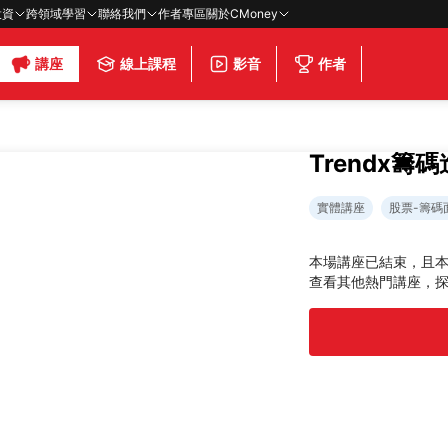
投資
跨領域學習
聯絡我們
作者專區
關於CMoney
講座
線上課程
影音
作者
Trendx籌
實體講座
股票-籌碼
本場講座已結束，且
查看其他熱門講座，