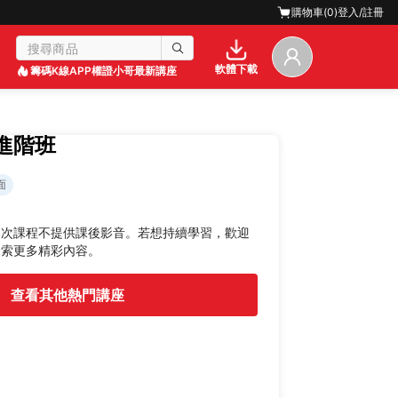
購物車(
0
)
登入/註冊
軟體下載
籌碼K線APP
權證小哥最新講座
碼進階班
面
本次課程不提供課後影音。若想持續學習，歡迎
探索更多精彩內容。
查看其他熱門講座