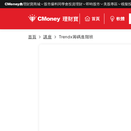
CMoney
理財寶商城
股市爆料同學會
投資理財
即時股市
美股專區
模擬
首頁
軟體
首頁
講座
Trendx籌碼進階班