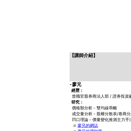
【講師介紹】
-廖兄
經歷：
曾職官股券商法人部 / 證券投資
研究：
價格類分析－雙均線乖離
成交量分析－股權分散表/卷商分
凹口理論－
價量變化推測主力手
⊙
廖兄的網誌