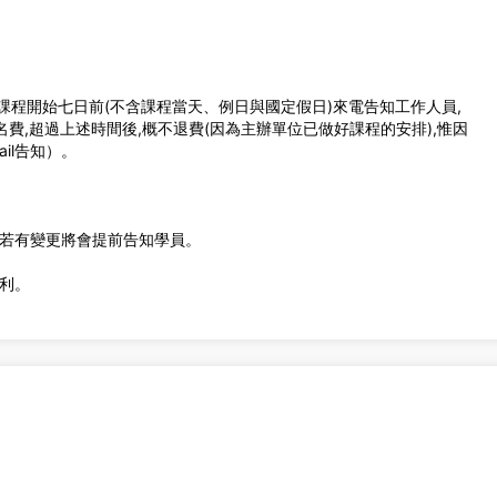
課程開始七日前(不含課程當天、例日與國定假日)來電告知工作人員,
名費,超過上述時間後,概不退費(因為主辦單位已做好課程的安排),惟因
il告知）。
程若有變更將會提前告知學員。
權利。