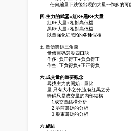
任何縮量下跌後出現的大量--作多的可
四.主力的武器=紅K+黑K+大量
紅K+大量+相對高低檔
黑K+大量+相對高低檔
以量強化紅黑K的各種假相
五.量價籌碼三角圖
量價籌碼選股四口訣
作多: 負正得正+負負得正
作空: 正負得負+正正得負
六.成交量的重要觀念
尋找主力的開始 : 量比
量.只有大小之分,沒有紅黑之分
籌碼只是成交量的內部結構
1.成交量結構分析
2.劵商籌碼的分析
3.股東籌碼的分析
六.總結