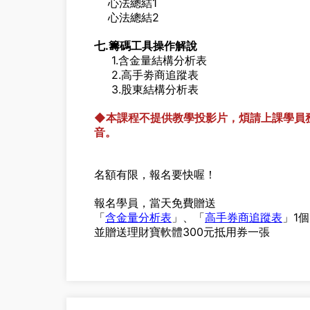
心法總結1
心法總結2
七.籌碼工具操作解說
1.含金量結構分析表
2.高手劵商追蹤表
3.股東結構分析表
◆
本課程不提供教學投影片，煩請上課學員
音。
名額有限，報名要快喔！
報名學員，當天免費贈送
「
含金量
分析表
」、「
高手券商追蹤表
」1
並贈送理財寶軟體300元抵用券一張