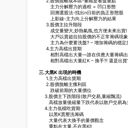
2.股價脫離成本區-量縮是看盤重點
主力分解壓力的過程 = 凹口形態
回溯選股法-找出n日前的負正形態股
上影線-主力向上分解壓力的結果
3.股價主拉升階段
成交量變大,炒熱氣氛,也方便未來出貨!
大戶以賣超拉抬股價的不正常籌碼現象
主力為什麼要洗盤? – 增加籌碼的穩定
4.主力高檔出貨期
相對高檔出大量—誰在供應大量籌碼出來
相對高檔出大量紅K – 換手?! 還是出貨?
三.大黑K 出現的時機
1.主力高檔出貨期
2.股價脫離主獲利區
跌破前期的大量價位
3.股價主下跌階段(散戶交易,量縮飄流)
高檔放量後縮量下跌代表以散戶交易為
4.主力低檔吃貨期
以黑K貫壓洗籌碼
大量代表大換手的量價觀念
重點在大量,不在黑K!!