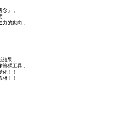
觀念」，
度，
主力的動向，
斷結果，
作籌碼工具，
變化！！
假相！！