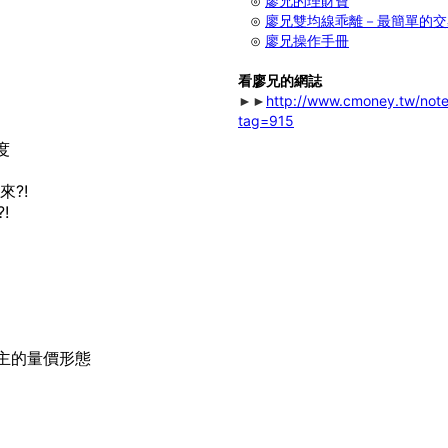
⊙
廖兄的理財寶
⊙
廖兄雙均線乖離－最簡單的交
⊙
廖兄操作手冊
看廖兄的網誌
http://www.cmoney.tw/note
►►
tag=915
度
?!
!
主的量價形態