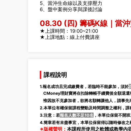
5、當沖生命線以及支撐壓力
6、盤中案例分享與課後討論
08.30 (四) 籌碼K線
★上課時間：19:00~21:00
★上課地點：線上付費講座
課程說明
1.報名成功且完成繳費者，若臨時不能參加，須於
CMoney理財寶將在扣除轉帳手續費後全額退還報
惟因故不克參加者，欲將名額轉讓他人，請事先來
2.本單位有權保留課程變動及時間調整之權利，
3.注意：若
報名人數不足10名
，本單位保留不開班
4.簡章若有未盡事宜，本單位保留得以隨時修改之
※版權聲明：
本課程所使用之軟體或教學內容