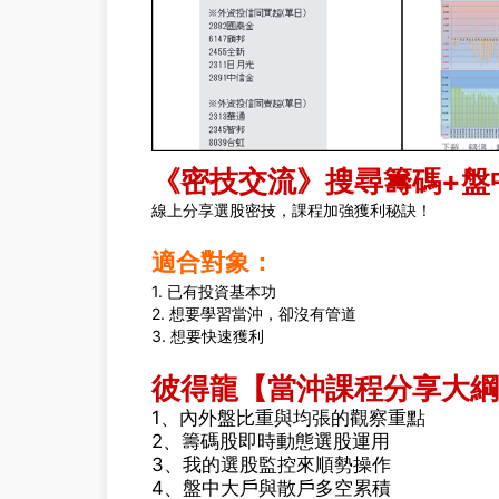
《密技交流》搜尋籌碼+盤
線上分享選股密技，課程加強獲利秘訣！
適合對象：
1. 已有投資基本功
2. 想要學習當沖，卻沒有管道
3. 想要快速獲利
彼得龍【當沖課程分享大綱
1、內外盤比重與均張的觀察重點
2、籌碼股即時動態選股運用
3、我的選股監控來順勢操作
4、盤中大戶與散戶多空累積