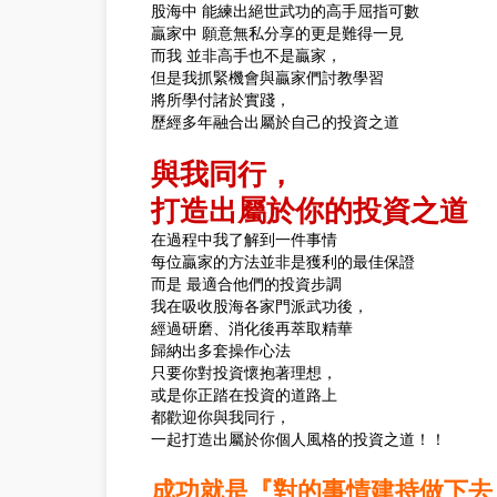
股海中 能練出絕世武功的高手屈指可數
贏家中 願意無私分享的更是難得一見
而我 並非高手也不是贏家，
但是我抓緊機會與贏家們討教學習
將所學付諸於實踐，
歷經多年融合出屬於自己的投資之道
與我同行，
打造出屬於你的投資之道
在過程中我了解到一件事情
每位贏家的方法並非是獲利的最佳保證
而是 最適合他們的投資步調
我在吸收股海各家門派武功後，
經過研磨、消化後再萃取精華
歸納出多套操作心法
只要你對投資懷抱著理想，
或是你正踏在投資的道路上
都歡迎你與我同行，
一起打造出屬於你個人風格的投資之道！！
成功就是『對的事情建持做下去