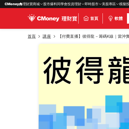
CMoney
理財寶商城
股市爆料同學會
投資理財
即時股市
美股專區
模擬
首頁
軟體
首頁
講座
【付費直播】彼得龍－籌碼K線｜當沖