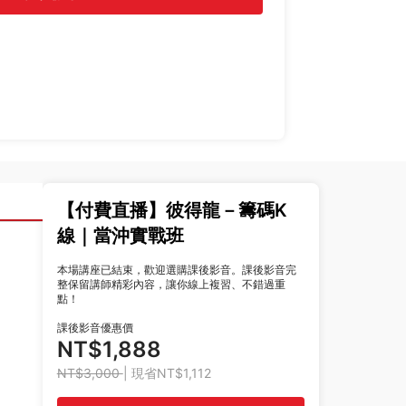
【付費直播】彼得龍－籌碼K
線｜當沖實戰班
本場講座已結束，歡迎選購課後影音。課後影音完
整保留講師精彩內容，讓你線上複習、不錯過重
點！
課後影音優惠價
NT$1,888
NT$3,000
| 現省NT$1,112