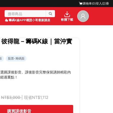
購物車(
0
)
登入/註冊
軟體下載
籌碼K線APP
權證小哥最新講座
】彼得龍－籌碼K線｜當沖實
面
股票-籌碼面
迎選購課後影音。課後影音完整保留講師精彩內
不錯過重點！
NT$3,000
| 現省NT$1,112
購買課後影音