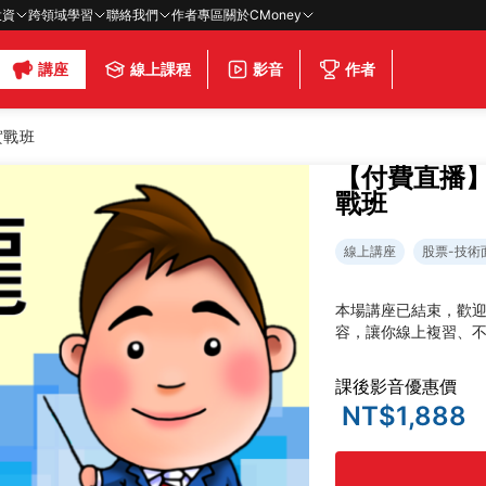
投資
跨領域學習
聯絡我們
作者專區
關於CMoney
講座
線上課程
影音
作者
實戰班
【付費直播
戰班
線上講座
股票-技術
本場講座已結束，歡
容，讓你線上複習、
課後影音優惠價
NT$1,888