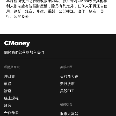
本課程所使用之軟體或教學內容、影片皆為CMoney或其他權
利人依法擁有智慧財產權，除另有約定外，任何人不得逕自使
用、錄影、錄音、修改、重製、公開播送、改作、散布、發
行、公開發表
關於我們
部落格
加入我們
理財寶商城
美股專區
理財寶
美股放大鏡
軟體
美股股市
講座
美股ETF
線上課程
模擬投資
影音
合作作者
股市大富翁