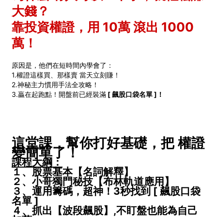
大錢？
靠投資權證，用 10萬 滾出 1000
萬！
原因是，他們在短時間內學會了：
1.權證這樣買、那樣賣 當天立刻賺！
2.神秘主力慣用手法全攻略！
3.贏在起跑點！開盤前已經裝滿
[ 飆股口袋名單 ]！
這堂課，幫你打好基礎，把 權證
變簡單了！
課程大綱：
１、股票基本【名詞解釋】
２、
小哥獨門秘技【布林軌道應用】
３、運用籌碼，超神！3秒找到
[ 飆股口袋
名單 ]
４、抓出【波段飆股】,不盯盤也能為自己