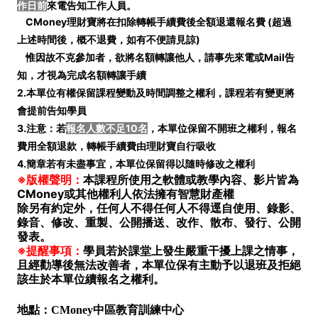
作日前
來電告知工作人員。
CMoney理財寶將在扣除轉帳手續費後全額退還報名費 (
超過
上述時間後，概不退費，如有不便請見諒)
惟因故不克參加者，欲將名額轉讓他人，請事先來電或Mail告
知，才視為完成名額轉讓手續
2.本單位有權保留課程變動及時間調整之權利，課程若有變更將
會提前告知學員
3.注意：若
報名人數不足10名
，本單位保留不開班之權利，報名
費用全額退款，轉帳手續費由理財寶自行吸收
4.簡章若有未盡事宜，本單位保留得以隨時修改之權利
※版權聲明：
本課程所使用之軟體或教學內容、影片皆為
CMoney或其他權利人依法擁有智慧財產權
除另有約定外，任何人不得任何人不得逕自使用、錄影、
錄音、修改、重製、公開播送、改作、散布、發行、公開
發表。
※提醒事項：
學員若於課堂上發生嚴重干擾上課之情事，
且經勸導後無法改善者，本單位保有主動予以退班及拒絕
該生於本單位續報名之權利。
地點：CMoney中區教育訓練中心