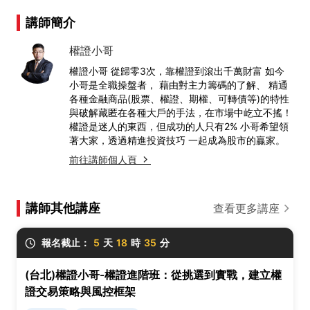
講師簡介
權證小哥
權證小哥 從歸零3次，靠權證到滾出千萬財富 如今
小哥是全職操盤者， 藉由對主力籌碼的了解、 精通
各種金融商品(股票、權證、期權、可轉債等)的特性
與破解藏匿在各種大戶的手法，在市場中屹立不搖！
權證是迷人的東西，但成功的人只有2% 小哥希望領
著大家，透過精進投資技巧 一起成為股市的贏家。
前往講師個人頁
講師其他講座
查看更多講座
報名截止：
5
天
18
時
35
分
(台北)權證小哥-權證進階班：從挑選到實戰，建立權
證交易策略與風控框架