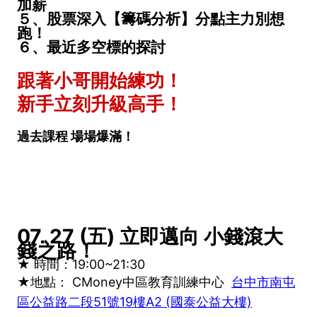
加薪
５、股票深入【籌碼分析】分點主力別想
跑！
６、最近多空標的探討
跟著小哥開始練功！
新手立刻升級高手！
過去課程 場場爆滿！
07. 27 (五) 立即邁向 小錢滾大
錢之路！
★ 時間：19:00~21:30
★地點：
CMoney中區教育訓練中心
台中市南屯
區公益路二段51號19樓A2 (國泰公益大樓)