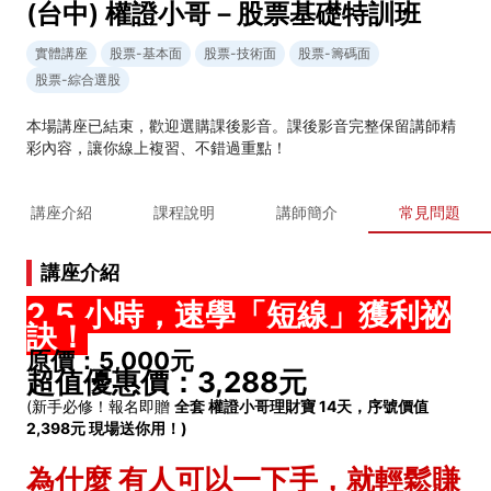
(台中) 權證小哥－股票基礎特訓班
實體講座
股票-基本面
股票-技術面
股票-籌碼面
股票-綜合選股
本場講座已結束，歡迎選購課後影音。課後影音完整保留講師精
彩內容，讓你線上複習、不錯過重點！
講座介紹
課程說明
講師簡介
常見問題
講座介紹
2.5 小時，速學「短線」獲利祕
訣！
原價：5,000元
超值優惠價：3,288元
(新手必修！報名即贈
全套 權證小哥理財寶 14天，序號價值
2,398元 現場送你用！)
為什麼 有人可以一下手，就輕鬆賺