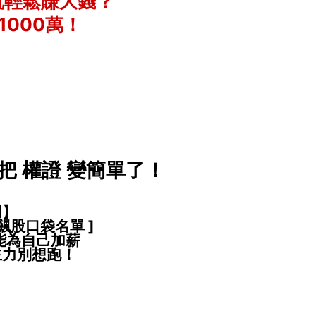
就輕鬆賺大錢？
1000萬！
！
 權證 變簡單了！
用】
 飆股口袋名單 ]
能為自己加薪
主力別想跑！