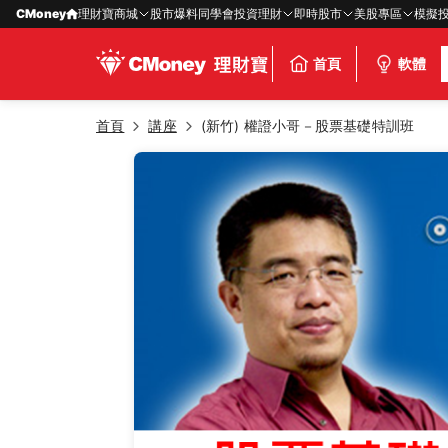
CMoney
理財寶商城
股市爆料同學會
投資理財
即時股市
美股專區
模擬
首頁
軟體
首頁
講座
(新竹) 權證小哥－股票基礎特訓班