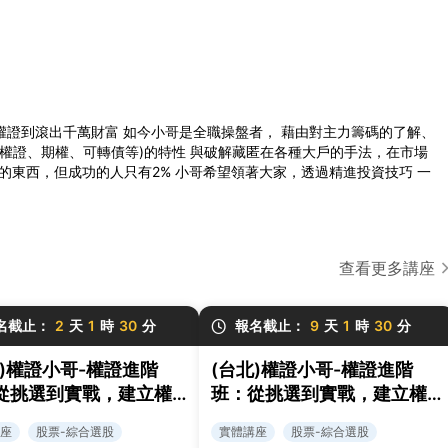
權證到滾出千萬財富 如今小哥是全職操盤者， 藉由對主力籌碼的了解、
、權證、期權、可轉債等)的特性 與破解藏匿在各種大戶的手法，在市場
的東西，但成功的人只有2% 小哥希望領著大家，透過精進投資技巧 一
查看更多講座
名截止：
2
天
1
時
30
分
報名截止：
9
天
1
時
30
分
雄)權證小哥-權證進階
(台北)權證小哥-權證進階
從挑選到實戰，建立權
班：從挑選到實戰，建立權
易策略與風控框架
證交易策略與風控框架
座
股票-綜合選股
實體講座
股票-綜合選股