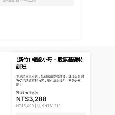
課後影音即將上架
(新竹) 權證小哥－股票基礎特
訓班
本場講座已結束，歡迎選購課後影音。課後影音完
整保留講師精彩內容，讓你線上複習、不錯過重
點！
課後影音優惠價
NT$3,288
NT$5,000
| 現省NT$1,712