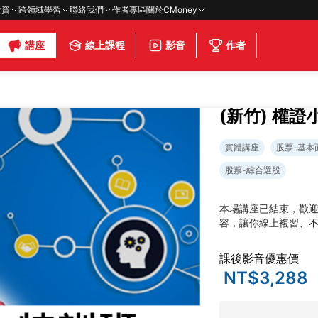
投資
跨領域學習
聯絡我們
作者專區
關於CMoney
講座
線上課程
影音
作者
(新竹) 權
實體講座
股票-基本
股票-綜合選股
本場講座已結束，歡
容，讓你線上複習、
課後影音優惠價
NT$3,288