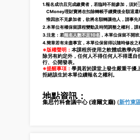
1.報名成功且完成繳費者，若臨時不能參加，須於
CMoney理財寶將在扣除轉帳手續費後全額退還報
惟因故不克參加者，欲將名額轉讓他人，請事先來
2.本單位有權保留課程變動及時間調整之權利，
3.注意：若
報名人數不足10名
，本單位保留不開班
4.簡章若有未盡事宜，本單位保留得以隨時修改之
※版權聲明：
本課程所使用之軟體或教學內容
除另有約定外，任何人不得任何人不得逕自
行、公開發表。
※提醒事項：
學員若於課堂上發生嚴重干擾
拒絕該生於本單位續報名之權利。
地點資訊：
集思竹科會議中心 (達爾文廳)
(
新竹東