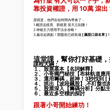
為什麼 有人可以一下手，
靠投資權證，用 10萬 滾出 
原因是，他們在短時間內學會了：
1.權證這樣買、那樣賣 當天立刻賺！
2.神秘主力慣用手法全攻略！
3.贏在起跑點！開盤前已經裝滿
[ 飆股口袋名單 ]
這堂課，幫你打好基礎，把
課程大綱：
１、股票基本【名詞解釋】
２、
小哥獨門秘技【布林軌道應
３、運用籌碼，超神！3秒找到
[
４、抓出【波段飆股】,不盯盤也
５、股票深入【籌碼分析】分點
６、最近多空標的探討
跟著小哥開始練功！