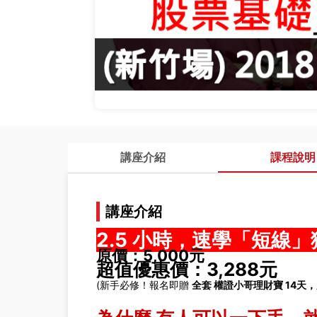
講座介紹
課程說明
講座介紹
2.5 小時，速學「短線
原價：5,000元
超值優惠價：3,288元
(新手必修！報名即贈
全套 權證小哥理財寶 14天，