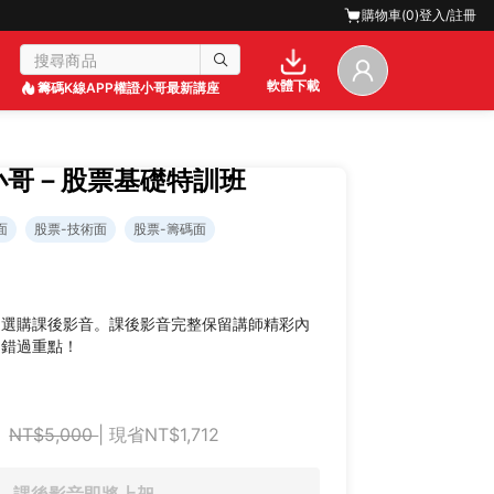
購物車(
0
)
登入/註冊
軟體下載
籌碼K線APP
權證小哥最新講座
證小哥－股票基礎特訓班
面
股票-技術面
股票-籌碼面
迎選購課後影音。課後影音完整保留講師精彩內
不錯過重點！
NT$5,000
| 現省NT$1,712