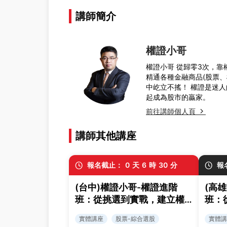
講師簡介
權證小哥
權證小哥 從歸零3次，靠
精通各種金融商品(股票
中屹立不搖！ 權證是迷人
起成為股市的贏家。
前往講師個人頁
講師其他講座
報名截止：
0
天
6
時
30
分
報
(台中)權證小哥-權證進階
(高
班：從挑選到實戰，建立權
班：
證交易策略與風控框架
證交
實體講座
股票-綜合選股
實體講