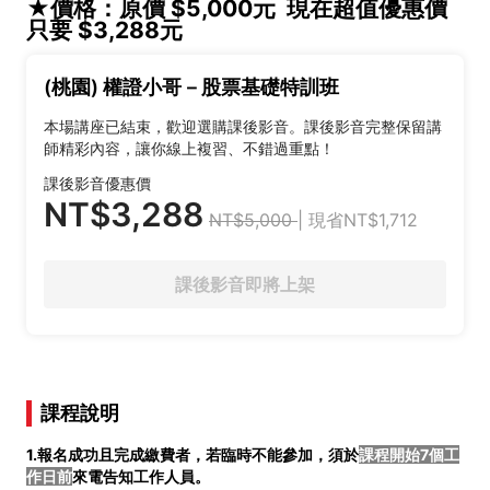
★價格：原價 $5,000元 現在超值優惠價
只要 $3,288元
(桃園) 權證小哥－股票基礎特訓班
本場講座已結束，歡迎選購課後影音。課後影音完整保留講
師精彩內容，讓你線上複習、不錯過重點！
課後影音優惠價
NT$3,288
NT$5,000
| 現省NT$1,712
課後影音即將上架
課程說明
1.報名成功且完成繳費者，若臨時不能參加，須於
課程開始7個工
作日前
來電告知工作人員。