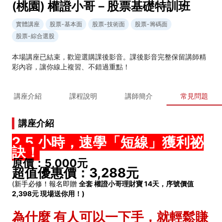
(桃園) 權證小哥－股票基礎特訓班
實體講座
股票-基本面
股票-技術面
股票-籌碼面
股票-綜合選股
本場講座已結束，歡迎選購課後影音。課後影音完整保留講師精
彩內容，讓你線上複習、不錯過重點！
講座介紹
課程說明
講師簡介
常見問題
講座介紹
2.5 小時，速學「短線」獲利祕
訣！
原價：5,000元
超值優惠價：3,288元
(新手必修！報名即贈
全套 權證小哥理財寶 14天，序號價值
2,398元 現場送你用！)
為什麼 有人可以一下手，就輕鬆賺