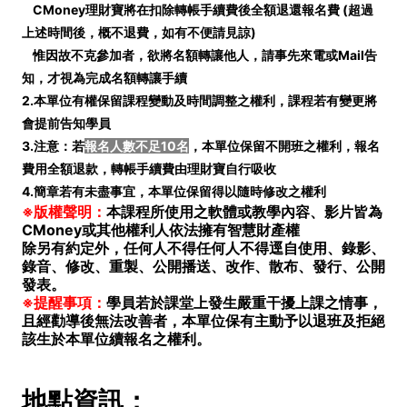
CMoney理財寶將在扣除轉帳手續費後全額退還報名費 (
超過
上述時間後，概不退費，如有不便請見諒)
惟因故不克參加者，欲將名額轉讓他人，請事先來電或Mail告
知，才視為完成名額轉讓手續
2.本單位有權保留課程變動及時間調整之權利，課程若有變更將
會提前告知學員
3.注意：若
報名人數不足10名
，本單位保留不開班之權利，報名
費用全額退款，轉帳手續費由理財寶自行吸收
4.簡章若有未盡事宜，本單位保留得以隨時修改之權利
※版權聲明：
本課程所使用之軟體或教學內容、影片皆為
CMoney或其他權利人依法擁有智慧財產權
除另有約定外，任何人不得任何人不得逕自使用、錄影、
錄音、修改、重製、公開播送、改作、散布、發行、公開
發表。
※提醒事項：
學員若於課堂上發生嚴重干擾上課之情事，
且經勸導後無法改善者，本單位保有主動予以退班及拒絕
該生於本單位續報名之權利。
地點資訊：