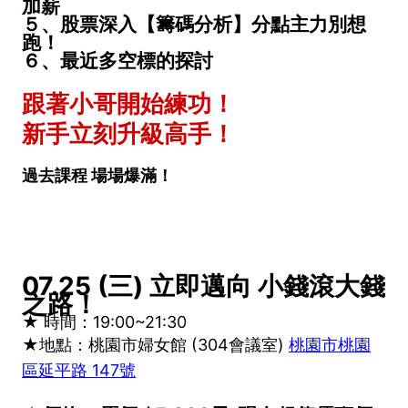
加薪
５、股票深入【籌碼分析】分點主力別想
跑！
６、最近多空標的探討
跟著小哥開始練功！
新手立刻升級高手！
過去課程 場場爆滿！
07.25 (三) 立即邁向 小錢滾大錢
之路！
★ 時間：19:00~21:30
★地點：
桃園市婦女館 (304會議室)
桃園市桃園
區延平路 147號