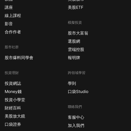
講座
美股ETF
線上課程
模擬投資
影音
合作作者
股市大富翁
選股網
股市社群
雲端控股
股市爆料同學會
報明牌
投資理財
跨領域學習
投資網誌
學到
Money錢
口袋Studio
投資小學堂
聯絡我們
財經百科
美股放大鏡
客服中心
口袋證券
加入我們