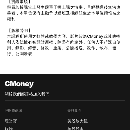
【提醒事項】
學員若於課堂上發生嚴重干擾上課之情事，且經勸導後無法改
善者，本單位保有主動予以退班及拒絕該生於本單位續報名之
權利
【版權聲明】
本課程所使用之軟體或教學內容、影片皆為CMoney或其他權
利人依法擁有智慧財產權，除另有約定外，任何人不得逕自使
用、錄影、錄音、修改、重製、公開播送、改作、散布、發
行、公開發表
關於我們
部落格
加入我們
理財寶商城
美股專區
理財寶
美股放大鏡
軟體
美股股市