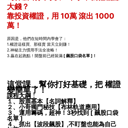
大錢？
靠投資權證，用 10萬 滾出 1000
萬！
原因是，他們在短時間內學會了：
1.權證這樣買、那樣賣 當天立刻賺！
2.神秘主力慣用手法全攻略！
3.贏在起跑點！開盤前已經裝滿
[ 飆股口袋名單 ]！
這堂課，幫你打好基礎，把 權證
變簡單了！
課程大綱：
１、股票基本【名詞解釋】
２、
小哥獨門秘技【布林軌道應用】
３、運用籌碼，超神！3秒找到
[ 飆股口袋
名單 ]
４、抓出【波段飆股】,不盯盤也能為自己