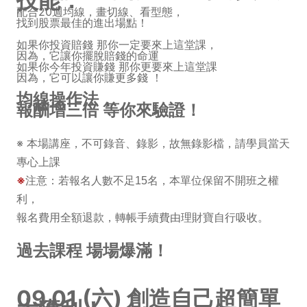
技能：
配合20週均線，畫切線、看型態，
找到股票最佳的進出場點！
如果你投資賠錢 那你一定要來上這堂課，
因為，它讓你擺脫賠錢的命運
如果你今年投資賺錢 那你更要來上這堂課
因為，它可以讓你賺更多錢 ！
均線操作法，
報酬增三倍 等你來驗證！
※ 本場講座，不可錄音、錄影，故無錄影檔，請學員當天
專心上課
※
注意：
若報名人數不足15名，本單位保留不開班之權
利，
報名費用全額退款，轉帳手續費由理財寶自行吸收。
過去課程 場場爆滿！
09.01 (六) 創造自己超簡單