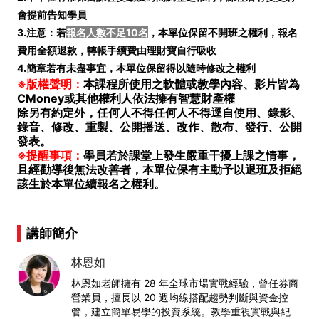
會提前告知學員
3.注意：若
報名人數不足10名
，本單位保留不開班之權利，報名
費用全額退款，轉帳手續費由理財寶自行吸收
4.簡章若有未盡事宜，本單位保留得以隨時修改之權利
※版權聲明：
本課程所使用之軟體或教學內容、影片皆為
CMoney或其他權利人依法擁有智慧財產權
除另有約定外，任何人不得任何人不得逕自使用、錄影、
錄音、修改、重製、公開播送、改作、散布、發行、公開
發表。
※提醒事項：
學員若於課堂上發生嚴重干擾上課之情事，
且經勸導後無法改善者，本單位保有主動予以退班及拒絕
該生於本單位續報名之權利。
講師簡介
林恩如
林恩如老師擁有 28 年全球市場實戰經驗，曾任券商
營業員，擅長以 20 週均線搭配趨勢判斷與資金控
管，建立簡單易學的投資系統。教學重視實戰與紀