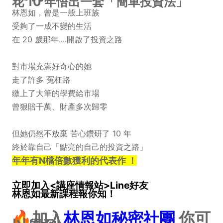
花 10 年悟出一套「簡單投資法」
林恩如，曾是一般上班族
受夠了一成不變的生活
在 20 歲那年....開啟了投資之路
對市場充滿好奇心的她
走了許多 冤枉路
繳上了大筆的學費給市場
曾狠賠千萬、財產多次歸零
但她仍然不放棄 苦心鑽研了 10 年
終於靠自己「點亮的自己的投資之路」
年年有N檔倍數獲利的代表作 ！
立即加入<講座情報站>Line好友
林恩如最新課程報你知！
🔥加入
林恩如秘密社團
你可