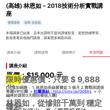
(高雄) 林恩如－2018技術分析實戰講
座
實體講座
股票-技術面
本場講座已結束，且本次課程不提供課後影音。若想持續學習，
歡迎查看其他熱門講座，探索更多精彩內容。
講座介紹
課程說明
講師簡介
常見問題
講座介紹
原價：$15,000 元
限時
優惠價：只要 $ 9,888
元
(現場加碼贈： 1. 林恩如長線聚寶盆 3 個月 2.實戰班課後
專屬VIP社團 >
社團連結：
http://cmy.tw/006Irs
< 小
編將於課前3天開始審核入團)
林恩如，從慘賠千萬到 穩定
獲利