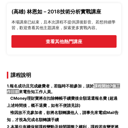
(高雄) 林恩如－2018技術分析實戰講座
本場講座已結束，且本次課程不提供課後影音。若想持續學
習，歡迎查看其他主題講座，探索更多實戰內容。
查看其他熱門講座
課程說明
1.報名成功且完成繳費者，若臨時不能參加，須於
課程開始7個工
作日前
來電告知工作人員。
CMoney理財寶將在扣除轉帳手續費後全額退還報名費 (
超過
上述時間後，概不退費，如有不便請見諒)
惟因故不克參加者，欲將名額轉讓他人，請事先來電或Mail告
知，才視為完成名額轉讓手續
2.本單位有權保留課程變動及時間調整之權利，課程若有變更將