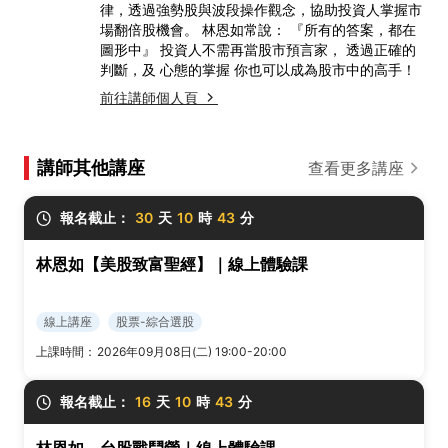
律，透過強勢股與波段操作觀念，協助投資人掌握市
場翻倍股機會。 林恩如常說： 『所有的答案，都在
圖形中』 投資人不需再當股市預言家， 透過正確的
判斷，及 心態的掌握 你也可以成為股市中的高手！
前往講師個人頁
講師其他講座
查看更多講座
報名截止：
30
天
10
時
43
分
林恩如【美股致富聖經】｜線上體驗課
線上講座
股票-綜合選股
上課時間：
2026年09月08日(二) 19:00-20:00
報名截止：
16
天
10
時
43
分