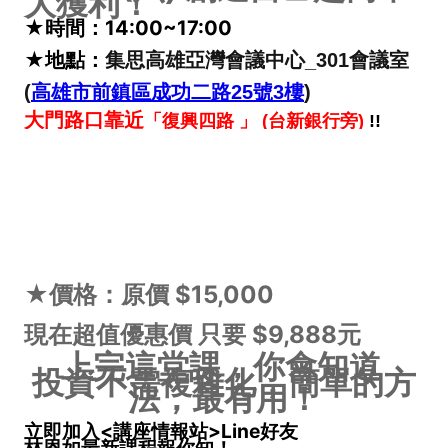
大獲利！
★時間：14:00~17:00
★地點：
集思高雄亞灣會議中心_301會議室
(
高雄市前鎮區成功二路25號3樓
)
大門路口靠近
「復興四路 」 (台新銀行旁)
!!
★價格：原價 $15,000
現在超值優惠價 只要 $9,888元
上完這堂課，你會知道
投資不需複雜化，簡單的方
法，最有用！
立即加入<講座情報站>Line好友
林恩如最新課程報你知！