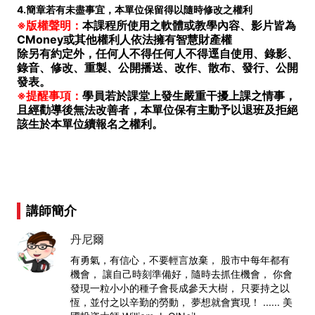
4.簡章若有未盡事宜，本單位保留得以隨時修改之權利
※版權聲明：
本課程所使用之軟體或教學內容、影片皆為
CMoney或其他權利人依法擁有智慧財產權
除另有約定外，任何人不得任何人不得逕自使用、錄影、
錄音、修改、重製、公開播送、改作、散布、發行、公開
發表。
※提醒事項：
學員若於課堂上發生嚴重干擾上課之情事，
且經勸導後無法改善者，本單位保有主動予以退班及拒絕
該生於本單位續報名之權利。
講師簡介
丹尼爾
有勇氣，有信心，不要輕言放棄， 股市中每年都有
機會， 讓自己時刻準備好，隨時去抓住機會， 你會
發現一粒小小的種子會長成參天大樹， 只要持之以
恆，並付之以辛勤的勞動， 夢想就會實現！ ...... 美