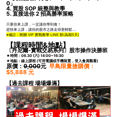
0」
4. 買股 SOP 統整與教學
5. 直接送你 2 招高勝率策略
只要你來上課，一定讓你學到會！
趕快來上課，讓你的股市之路走得更輕鬆....
※備註：附贈 VIP 實戰教學 LINE 群(為期5天)
【課程時間&地點】
〔丹尼爾-實戰交易系列〕股市操作決勝班
★時間：06.30 (六) 14:00~16:30
★地點：線上課程 (可用電腦或手機裝置，登入會員觀看)
原價：
9,000
元
早鳥限量搶購價：
$5,888
元
【過去課程 場場爆滿】