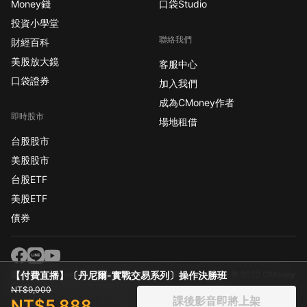
Money錢
口袋Studio
投資小學堂
聯絡我們
財經百科
美股放大鏡
客服中心
口袋證券
加入我們
成為CMoney作者
即時股市
場地租借
台股股市
美股股市
台股ETF
美股ETF
債券
版權所有 CMoney 全曜財經資訊股份有限公司
Copyright © 2022 CMoney
【付費直播】〔丹尼爾-實戰交易系列〕操作決勝班
Corporation. All rights reserved.
NT$9,000
課後影音即將上架
NT$5,888
隱私條款
使用條款
著作權政策
社群規範
免責聲明