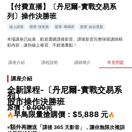
【付費直播】〔丹尼爾-實戰交易系
列〕操作決勝班
線上講座
股票-技術面
股票-籌碼面
股票-綜合選股
本場講座已結束，歡迎選購課後影音。課後影音完整保留講師精
彩內容，讓你線上複習、不錯過重點！
講座介紹
課程說明
講師簡介
常見問題
講座介紹
全新課程-〔丹尼爾-實戰交易系
列〕
股市操作決勝班
原價：
9,000元
早鳥限量搶購價：
$5,888
元
🔥
🔥
額外
再贈送「
※
課後 365 天影音」，讓你無限次複訓