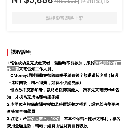
NT$9,000
| 現省NT$3,112
課後影音即將上架
課程說明
1.報名成功且完成繳費者，若臨時不能參加，須於
課程開始7個工
作日前
來電告知工作人員。
CMoney理財寶將在扣除轉帳手續費後全額退還報名費 (
超過
上述時間後，概不退費，如有不便請見諒)
惟因故不克參加者，欲將名額轉讓他人，請事先來電或Mail告
知，才視為完成名額轉讓手續
2.本單位有權保留課程變動及時間調整之權利，課程若有變更將
會提前告知學員
3.注意：若
報名人數不足10名
，本單位保留不開班之權利，報名
費用全額退款，轉帳手續費由理財寶自行吸收