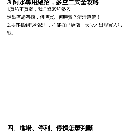
3.阿水專用絕招，多空二式全攻略
1.買強不買弱，我只獵殺強勢股！
進出有憑有據，何時買、何時賣？
清清楚楚！
2.要能抓到"起漲點"，不能在已經漲一大段才出現買入訊
號。
四、進場、停利、停損怎麼判斷