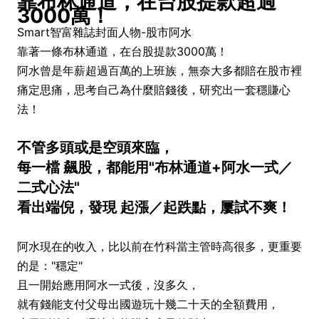
靠布林通道，在台股提款超過
3000萬！
Smart智富雜誌封面人物-股市阿水
靠著一條布林通道，在台股提款3000萬！
阿水曾是年薪超過百萬的上班族，無奈大多都賠在股市裡
痛定思痛，思考自己為什麼賠錢後，研究出一套穩賺心
法！
不管多頭或是空頭來臨，
每一檔 飆股，都能用"布林通道+阿水一式／
二式心法"
看出端倪，發現 起漲／起跌點，屢試不爽！
阿水現在的收入，比以前在竹科當主管時高很多，更重要
的是："穩定"
且一開始應用阿水一式後，沒多久，
就有錢能支付父母出國遊玩十幾二十天的全額費用，