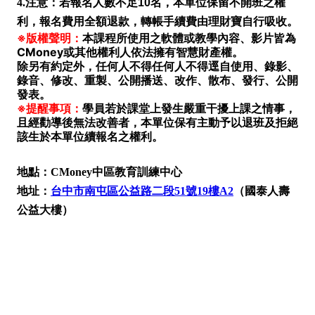
4.
注意：
若報名人數不足10名，本單位保留不開班之權
利，報名費用全額退款，轉帳手續費由理財寶自行吸收。
※版權聲明：
本課程所使用之軟體或教學內容、影片皆為
CMoney或其他權利人依法擁有智慧財產權。
除另有約定外，任何人不得任何人不得逕自使用、錄影、
錄音、修改、重製、公開播送、改作、散布、發行、公開
發表。
※提醒事項：
學員若於課堂上發生嚴重干擾上課之情事，
且經勸導後無法改善者，本單位保有主動予以退班及拒絕
該生於本單位續報名之權利。
地點：CMoney中區教育訓練中心
地址：
台中市南屯區公益路二段51號19樓A2
（國泰人壽
公益大樓）