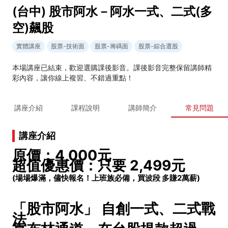
(台中) 股市阿水－阿水一式、二式(多
空)飆股
實體講座
股票-技術面
股票-籌碼面
股票-綜合選股
本場講座已結束，歡迎選購課後影音。課後影音完整保留講師精
彩內容，讓你線上複習、不錯過重點！
講座介紹
課程說明
講師簡介
常見問題
講座介紹
原價：4,000元
超值優惠價：只要 2,499元
(場場爆滿，儘快報名！上班族必備，買波段 多賺2萬薪)
「股市阿水」 自創一式、二式戰
法