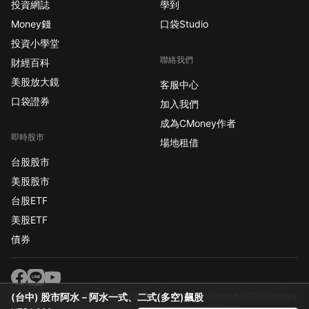
投資網誌
學到
Money錢
口袋Studio
投資小學堂
聯絡我們
財經百科
美股放大鏡
客服中心
口袋證券
加入我們
成為CMoney作者
即時股市
場地租借
台股股市
美股股市
台股ETF
美股ETF
債券
版權所有 CMoney 全曜財經資訊股份有限公司
Copyright © 2022 CMoney
(台中) 股市阿水－阿水一式、二式(多空)飆股
Corporation. All rights reserved.