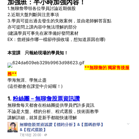
加強班：半小時加強內容！
1.無聊詹帶領各位學員討論近期個股
2.近期大盤判斷與注意事項
3.學員可提出過去發生的失敗案例，並由老師解答盲點
亦可提問上課內容中無法理解的部分
(建議學員可事先在家準備好發問素材
EX：曾經操作哪一檔卻停損收場，想知道原因在哪)
本堂課 只報給現場的學員知！
**無聊詹的 獨家售後服
務**
學海無涯、學無止盡
(這些都會在課堂中介紹喔！)
1.
粉絲團－無聊詹股票資訊讚
無聊詹每天都會在粉絲團提供學員們許多資訊
不論是大盤、標的分析、程式選股，技術面教學
講解詳細，就算是新手都能快速理解