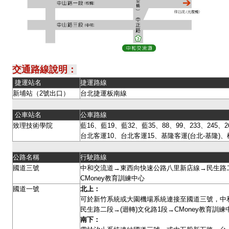
交通路線說明：
捷運站名
捷運路線
新埔站（2號出口）
台北捷運板南線
公車站名
公車路線
致理技術學院
藍16、藍19、藍32、藍35、88、99、233、245、26
台北客運10、台北客運15、基隆客運(台北-基隆)、
公路名稱
行駛路線
國道三號
中和交流道→東西向快速公路八里新店線→民生路二
CMoney教育訓練中心
國道一號
北上：
可於新竹系統或大園機場系統連接至國道三號，中
民生路二段→(迴轉)文化路1段→CMoney教育訓
南下：