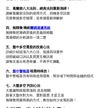
三、葛蘭碧八大法則，經典法則重新演繹！
講解葛蘭碧法則的使用方式，四種多空訊號
完善整個多空循環，並有個股範例解析
四、無聊詹 獨創
籌碼過濾系統
無聊詹把籌碼背後的意義與精髓
透過標的分析讓你一清二楚
五、盤中多空選股的投資心法
詳細介紹追漲六大心法、低接四項要件
頭部破線口訣以及買賣五條訊號
讓每次進出有憑有據，不再手忙腳亂
六、
盤中警報器
暗黑特殊技！
盤中警報器另有特殊使用眉角，幫你省下時間與金錢的招式
七、大盤多空 判別心法
大盤趨勢跟股票漲跌 息息相關
跟著大盤作對方向、選對股票 才是王道
無聊詹用最簡易的方式，教你如何少走冤枉路！