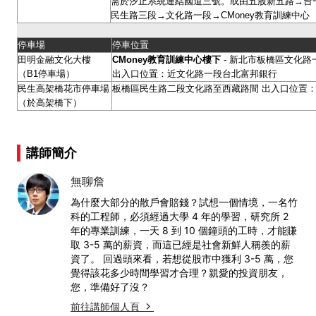
需於汐止系統連結國道三號。或由五股新五路→台
民生路三段→文化路一段→CMoney教育訓練中心
停車場
停車位置
田明金融文化大樓
CMoney
教育訓練中心樓下
- 新北市板橋區文化路一
（B1停車場）
出入口位置：近文化路一段台北富邦銀行
民生高架橋花市停車場
板橋區民生路二段文化路至西藏路間 出入口位置：
（於高架橋下）
講師簡介
無聊詹
為什麼大部分的散戶會賠錢？試想一個情境，一名竹
科的工程師，必須經過大學 4 年的學習，研究所 2
年的專業訓練，一天 8 到 10 個鐘頭的工時，才能賺
取 3-5 萬的薪資，而這已經是社會新鮮人稱羨的薪
資了。 回過頭來看，若想從股市中獲利 3-5 萬，您
覺得該花多少時間學習才合理？親愛的投資朋友，
您，準備好了沒？
前往講師個人頁