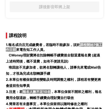
課後影音即將上架
課程說明
1.報名成功且完成繳費者，若臨時不能參加，須於
課程開始7個工
作日前
來電告知工作人員。
CMoney理財寶將在扣除轉帳手續費後全額退還報名費 (
超過
上述時間後，概不退費，如有不便請見諒)
惟因故不克參加者，欲將名額轉讓他人，請事先來電或Mail告
知，才視為完成名額轉讓手續
2.本單位有權保留課程變動及時間調整之權利，課程若有變更將
會提前告知學員
3.注意：若
報名人數不足10名
，本單位保留不開班之權利，報名
費用全額退款，轉帳手續費由理財寶自行吸收
4.簡章若有未盡事宜，本單位保留得以隨時修改之權利