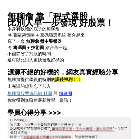
無聊詹 靠「程式選股」...
比別人早一步發現 好股票！
本身有軟體的底子的無聊詹
將 葛蘭碧策略 + 籌碼篩選系統 整合起來
寫了一套
無聊詹 盤中警報器
將
籌碼面 + 技術面
結合再一起
不但節省了找股的時間
還可以比別人更快發現好標的
源源不絕的好標的，網友真實經驗分享
無聊詹
提供學員們特別的
課後福利！！
上完課的你別忘了加入
無聊詹股票資訊站 社團
與
粉絲團
你會得到無聊詹最新教學、資訊！
學員心得分享 >>>