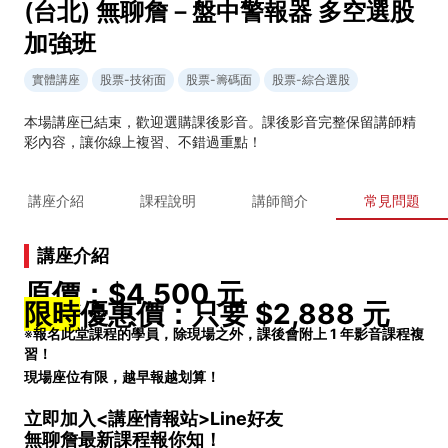
(台北) 無聊詹－盤中警報器 多空選股
加強班
實體講座
股票-技術面
股票-籌碼面
股票-綜合選股
本場講座已結束，歡迎選購課後影音。課後影音完整保留講師精
彩內容，讓你線上複習、不錯過重點！
講座介紹
課程說明
講師簡介
常見問題
講座介紹
原價：$4,500 元
限時
優惠價：只要 $2,888 元
※
報名此堂課程的學員，除現場之外，課後會附上 1 年影音課程複
習！
現場座位有限，越早報越划算！
立即加入<講座情報站>Line好友
無聊詹最新課程報你知！