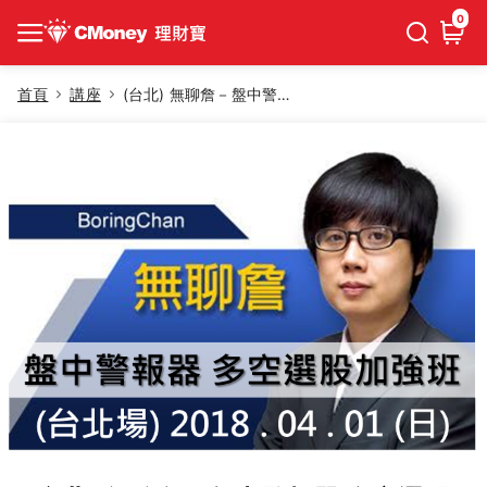
0
首頁
講座
(台北) 無聊詹－盤中警報器 多空選股加強班