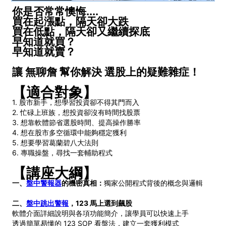
你是否常常懊悔....
買在起漲點，隔天卻大跌
買在低點，隔天卻又繼續探底
早知道就買？
早知道就賣？
讓 無聊詹 幫你解決 選股上的疑難雜症！
【適合對象】
1. 股市新手，想學習投資卻不得其門而入
2. 忙碌上班族，想投資卻沒有時間找股票
3. 想靠軟體節省選股時間、提高操作勝率
4. 想在股市多空循環中能夠穩定獲利
5. 想要學習葛蘭碧八大法則
6. 專職操盤，尋找一套輔助程式
【講座大綱】
一、
盤中警報器
的機密真相：
獨家公開程式背後的概念與邏輯
二、
盤中跳出警報
，123 馬上選到飆股
軟體介面詳細說明與各項功能簡介，讓學員可以快速上手
透過簡單易懂的 123 SOP 看盤法，建立一套獲利模式