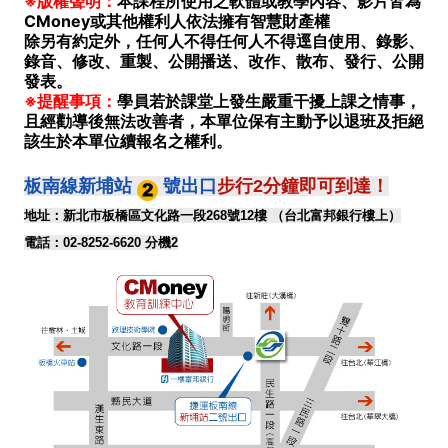
※版權聲明：
本課程所使用之軟體或教學內容、影片皆為
CMoney或其他權利人依法擁有智慧財產權
除另有約定外，任何人不得任何人不得逕自使用、錄影、
錄音、修改、重製、公開播送、改作、散布、發行、公開
發表。
※提醒事項：
學員若於課堂上發生嚴重干擾上課之情事，
且經勸導後無法改善者，本單位保有主動予以退班及拒絕
該生於本單位續報名之權利。
板南線新埔站
號出口
步行2分鐘即可到達！
地址：新北市板橋區文化路一段268號12樓
（台北富邦銀行樓上）
電話：02-8252-6620 分機2