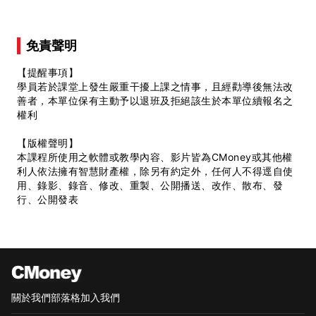
免責聲明
【提醒事項】
學員若於課堂上發生嚴重干擾上課之情事，且經勸導後無法改
善者，本單位保有主動予以退班及拒絕該生於本單位續報名之
權利
【版權聲明】
本課程所使用之軟體或教學內容、影片皆為CMoney或其他權
利人依法擁有智慧財產權，除另有約定外，任何人不得逕自使
用、錄影、錄音、修改、重製、公開播送、改作、散布、發
行、公開發表
關於我們
部落格
加入我們