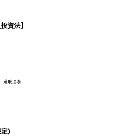
人投資法】
斷、選股進場
限定
)