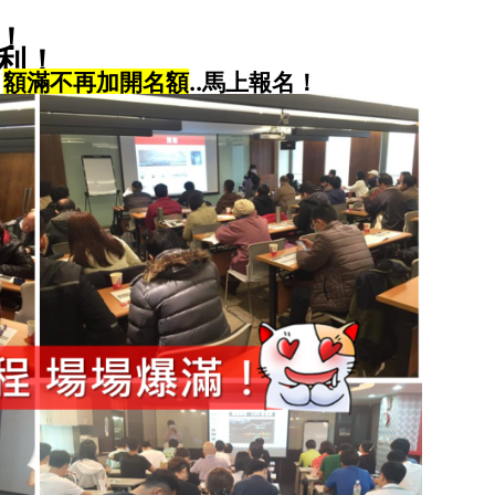
！
利！
！
額滿不再加開名額
..
馬上報名！