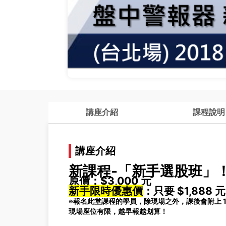
講座介紹
課程說明
講座介紹
新課程-「新手選股班」
原價：
$3,000
元
新手限時
優惠價
：只要
$1,888
元
※
報名此堂課程的學員，除現場之外，課後會附上
現場座位有限，越早報越划算！