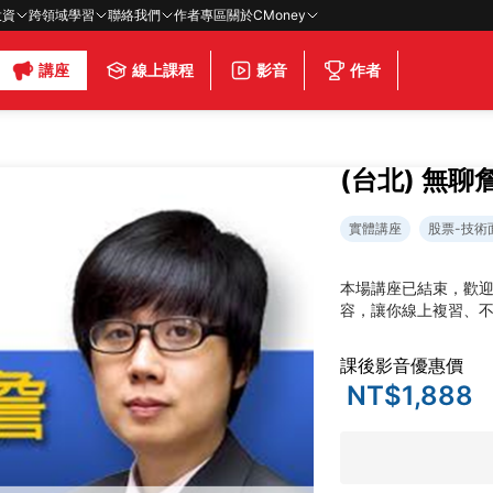
投資
跨領域學習
聯絡我們
作者專區
關於CMoney
講座
線上課程
影音
作者
(台北) 無
實體講座
股票-技術
本場講座已結束，歡
容，讓你線上複習、
課後影音優惠價
NT$1,888