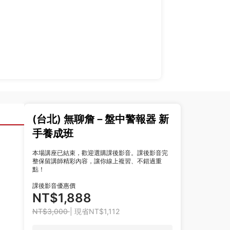
(台北) 無聊詹－盤中警報器 新
手養成班
本場講座已結束，歡迎選購課後影音。課後影音完
整保留講師精彩內容，讓你線上複習、不錯過重
點！
課後影音優惠價
NT$1,888
NT$3,000
| 現省NT$1,112