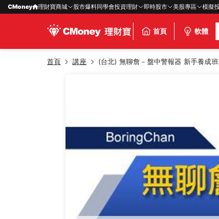
CMoney
理財寶商城
股市爆料同學會
投資理財
即時股市
美股專區
模擬
首頁
軟體
首頁
講座
(台北) 無聊詹－盤中警報器 新手養成班