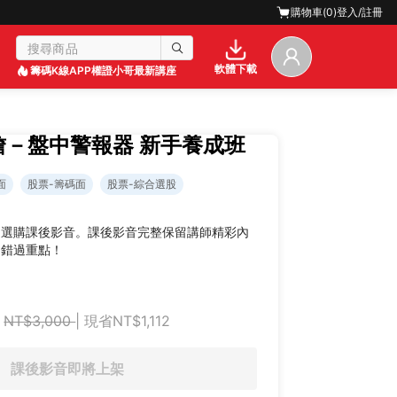
購物車(
0
)
登入/註冊
軟體下載
籌碼K線APP
權證小哥最新講座
聊詹－盤中警報器 新手養成班
面
股票-籌碼面
股票-綜合選股
迎選購課後影音。課後影音完整保留講師精彩內
不錯過重點！
NT$3,000
| 現省NT$1,112
課後影音即將上架