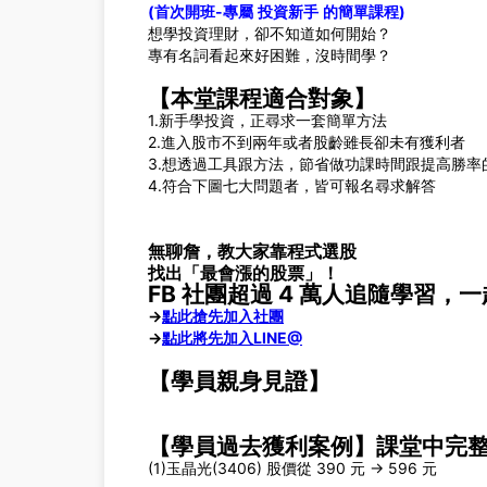
(
首次開班
-
專屬
投資新手
的簡單課程
)
想學投資理財，卻不知道如何開始？
專有名詞看起來好困難，沒時間學？
【本堂課程適合對象】
1.新手學投資，正尋求一套簡單方法
2.進入股市不到兩年或者股齡雖長卻未有獲利者
3.想透過工具跟方法，節省做功課時間跟提高勝率
4.符合下圖七大問題者，皆可報名尋求解答
無聊詹，教大家靠程式選股
找出「最會漲的股票」！
FB 社團超過 4 萬人追隨學習，
→
點此搶先加入社團
→
點此將先加入LINE@
【學員親身見證】
【學員過去獲利案例】課堂中完
(1)玉晶光(3406) 股價從 390 元 → 596 元