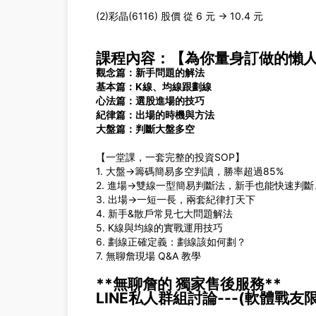
(2)彩晶(6116) 股價 從 6 元 → 10.4 元
課程內容：【為你量身訂做的懶
觀念篇：新手問題的解法
基本篇：K線、均線跟劃線
心法篇：選股進場的技巧
紀律篇：出場的時機與方法
大盤篇：判斷大盤多空
【一堂課，一套完整的投資SOP】
1. 大盤→籌碼簡易多空判讀，勝率超過85%
2. 進場→雙線一型簡易判斷法，新手也能快速判
3. 出場→一短一長，兩套紀律打天下
4. 新手&散戶常見七大問題解法
5. K線與均線的實戰運用技巧
6. 劃線正確定義：劃線該如何劃？
7. 無聊詹現場 Q&A 教學
**
無聊詹的
獨家售後服務
**
LINE
私人群組討論
---(
軟體戰友