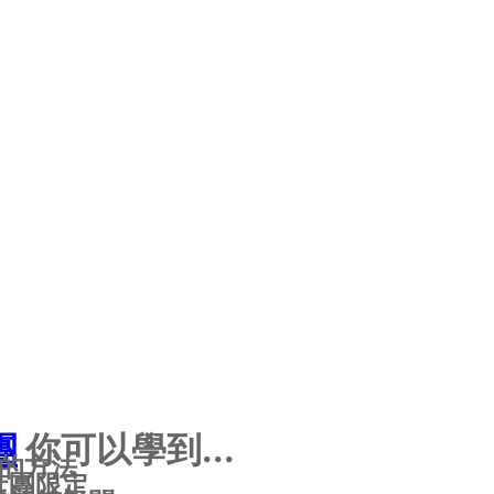
團
你可以學到...
製的方法
 社團限定