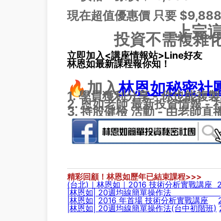
現在超值優惠價 只要 $9,88
上完
投資不需複雜
立即加入<講座情報站>Line好友
林恩如最新課程報你知！
🔥加入
林恩如秘密社
1. 學員獲利分享 - 你也能複
2. 恩如老師 最新投資情報 -
3. 持股健檢 活動 - 由老師
精彩回顧！林恩如歷年已結束課程>>>
(台北)｜林恩如｜2016 技術分析實戰講座
|林恩如| 20週均線簡單操作法
|
林恩如
|
2016 年首場 技術分析實戰講座
|林恩如| 20週均線簡單操作法(台中初階班)