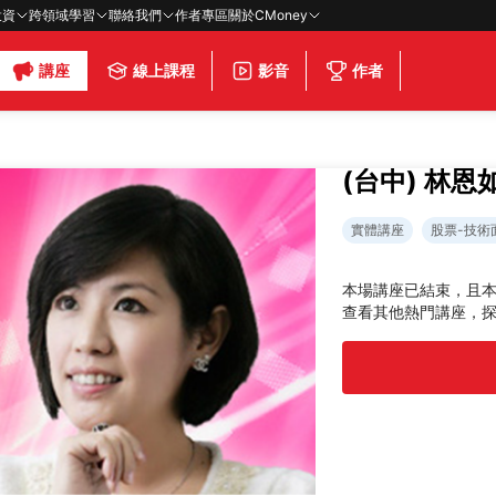
投資
跨領域學習
聯絡我們
作者專區
關於CMoney
講座
線上課程
影音
作者
座
(台中) 林
實體講座
股票-技術
本場講座已結束，且
查看其他熱門講座，