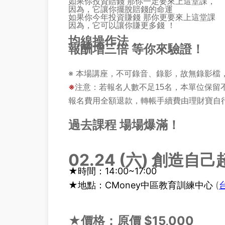
如果你投資賠錢 那你一定要來上這堂課，
因為，它讓你擺脫賠錢的命運
如果你今年投資賺錢 那你更要來上這堂課
因為，它可以讓你賺更多錢 ！
均線操作法，
報酬增三倍 等你來驗證！
※ 本場講座，不可錄音、錄影，故無錄影檔
※
注意：
若報名人數不足15名，本單位保留
報名費用全額退款，轉帳手續費由理財寶自
過去課程 場場爆滿！
02.24 (六) 創造
★時間：14:00~17:00
★地點：
CMoney中區教育訓練中心
(
★價格：原價 $15,000