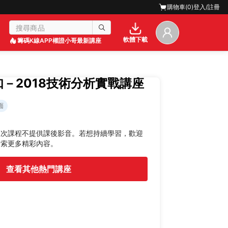
購物車(
0
)
登入/註冊
軟體下載
籌碼K線APP
權證小哥最新講座
恩如－2018技術分析實戰講座
面
本次課程不提供課後影音。若想持續學習，歡迎
探索更多精彩內容。
查看其他熱門講座