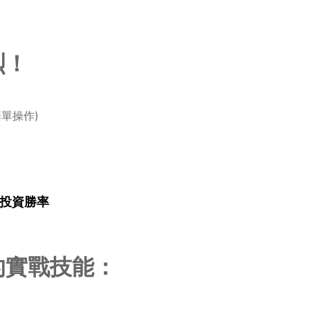
烈！
簡單操作)
的投資勝率
的實戰技能：