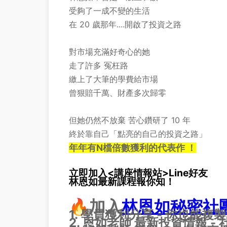
受夠了一成不變的生活
在 20 歲那年....開啟了投資之路
對市場充滿好奇心的她
走了許多 冤枉路
繳上了大筆的學費給市場
曾狠賠千萬、財產多次歸零
但她仍然不放棄 苦心鑽研了 10 年
終於靠自己「點亮的自己的投資之路」
年年有N檔倍數獲利的代表作 ！
立即加入<講座情報站>Line好友
林恩如最新課程報你知！
🔥加入
林恩如秘密社
1. 學員獲利分享 - 你也能複
2. 恩如老師 最新投資情報 -