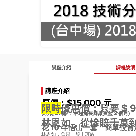
講座介紹
課程說明
講座介紹
原價：$15,000 元
限時
優惠價：只要 $ 9,
(現場加碼贈： 林恩如長線聚寶盆 3 個月)
林恩如，從慘賠千萬到
花 10 年悟出一套「簡單投資
林恩如，曾是一般上班族