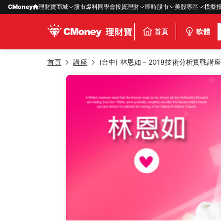
CMoney
理財寶商城
股市爆料同學會
投資理財
即時股市
美股專區
模擬
首頁
軟體
首頁
講座
(台中) 林恩如－2018技術分析實戰講