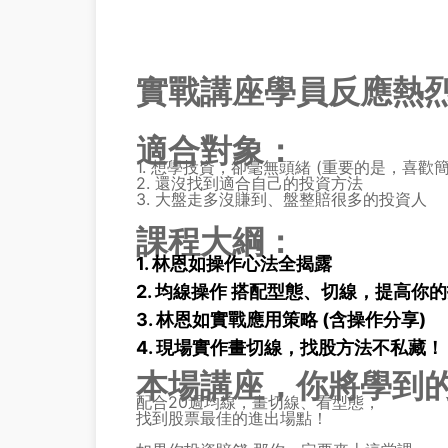
實戰講座學員反應熱
適合對象：
1. 想學投資，卻毫無頭緒 (重要的是，喜歡
2. 還沒找到適合自己的投資方法
3. 大盤走多沒賺到、盤整賠很多的投資人
課程大綱：
1. 林恩如操作心法全揭露
2. 均線操作 搭配型態、切線，提高你
3. 林恩如實戰應用策略 (含操作分享)
4. 現場實作畫切線，找股方法不私藏！
本場講座，你將學到
配合20週均線，畫切線、看型態，
找到股票最佳的進出場點！