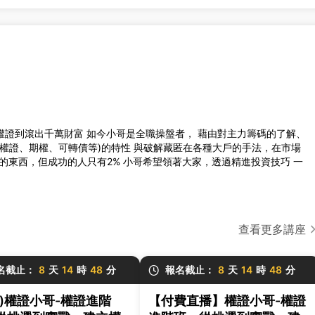
權證到滾出千萬財富 如今小哥是全職操盤者， 藉由對主力籌碼的了解、
、權證、期權、可轉債等)的特性 與破解藏匿在各種大戶的手法，在市場
的東西，但成功的人只有2% 小哥希望領著大家，透過精進投資技巧 一
查看更多講座
名截止：
8
天
14
時
48
分
報名截止：
8
天
14
時
48
分
北)權證小哥-權證進階
【付費直播】權證小哥-權證