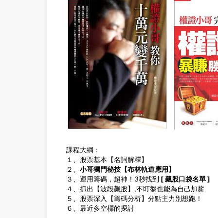
課程大綱：
１、股票基本【名詞解釋】
２、
小哥獨門秘技【布林軌道應用】
３、運用籌碼，超神！3秒找到
[ 飆股口袋名單 ]
４、抓出【波段飆股】,不盯盤也能為自己加薪
５、股票深入【籌碼分析】分點主力別想跑！
６、最近多空標的探討