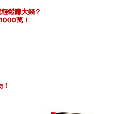
就輕鬆賺大錢？
1000萬！
！
物！