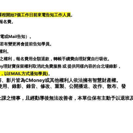
課程開始7個工作日前來電告知工作人員
。
報名費。
或Mail告知）。
程若有變更將會提前告知學員。
權利。
班之權利，報名費用全額退款，轉帳手續費由理財寶自行吸收。
ney理財寶保留權利取消此免費服務 或 提供同樣內容的台北場錄影，
，以EMAIL方式通知學員)
。
、影片皆為CMoney或其他權利人依法擁有智慧財產權。
使用、錄影、錄音、修改、重製、公開播送、改作、散布、發
上課之情事，且經勸導後無法改善者，本單位保有主動予以退班