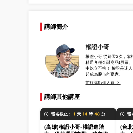
講師簡介
權證小哥
權證小哥 從歸零3次，靠
精通各種金融商品(股票
中屹立不搖！ 權證是迷人
起成為股市的贏家。
前往講師個人頁
講師其他講座
報名截止：
1
天
14
時
48
分
報
(高雄)權證小哥-權證進階
(台