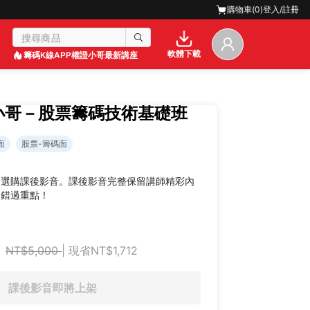
購物車(
0
)
登入/註冊
軟體下載
籌碼K線APP
權證小哥最新講座
證小哥－股票籌碼技術基礎班
面
股票-籌碼面
迎選購課後影音。課後影音完整保留講師精彩內
不錯過重點！
NT$5,000
| 現省NT$1,712
課後影音即將上架