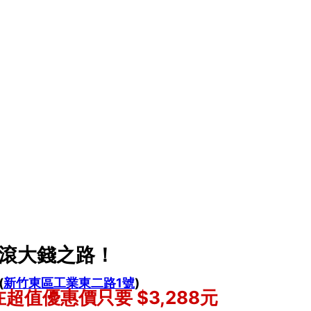
小錢滾大錢之路！
(
新竹東區工業東二路1號
)
超值優惠價只要 $3,288元