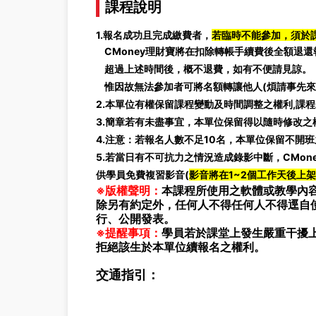
課程說明
1.報名成功且完成繳費者，
若臨時不能參加，須於
CMoney理財寶將在扣除轉帳手續費後全額退還
超過上述時間後，概不退費，如有不便請見諒。
惟因故無法參加者可將名額轉讓他人(煩請事先來電
2.本單位有權保留課程變動及時間調整之權利,課
3.簡章若有未盡事宜，本單位保留得以隨時修改之
4.注意：若報名人數不足10名，本單位保留不開
5.若當日有不可抗力之情況造成錄影中斷
，CMo
供學員免費複習影音(
影音將在1~2個工作天後上架
※版權聲明：
本課程所使用之軟體或教學內容
除另有約定外，任何人不得任何人不得逕自
行、公開發表。
※提醒事項：
學員若於課堂上發生嚴重干擾
拒絕該生於本單位續報名之權利。
交通指引：