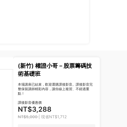
(新竹) 權證小哥－股票籌碼技
術基礎班
本場講座已結束，歡迎選購課後影音。課後影音完
整保留講師精彩內容，讓你線上複習、不錯過重
點！
課後影音優惠價
NT$3,288
NT$5,000
| 現省NT$1,712