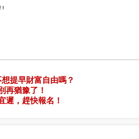
看！
不想提早財富自由嗎？
別再猶豫了！
宜遲，趕快報名！