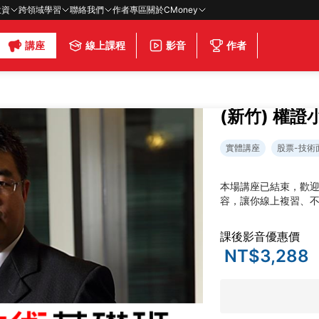
投資
跨領域學習
聯絡我們
作者專區
關於CMoney
講座
線上課程
影音
作者
(新竹) 權
實體講座
股票-技術
本場講座已結束，歡
容，讓你線上複習、
課後影音優惠價
NT$3,288