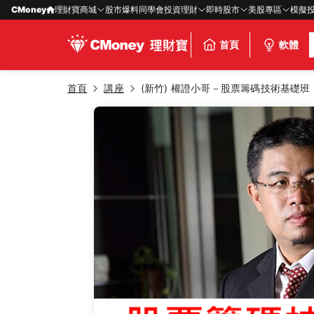
CMoney
理財寶商城
股市爆料同學會
投資理財
即時股市
美股專區
模擬
首頁
軟體
首頁
講座
(新竹) 權證小哥－股票籌碼技術基礎班