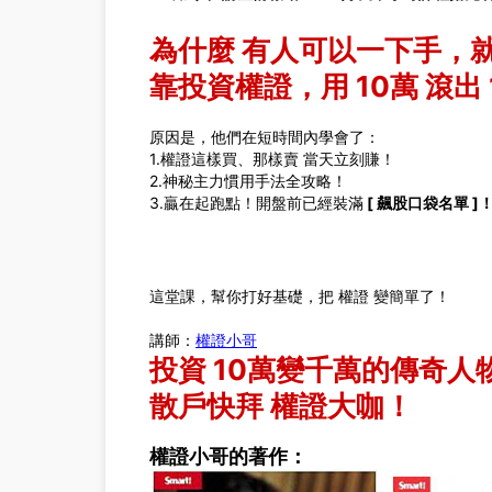
為什麼 有人可以一下手，
靠投資權證，用 10萬 滾出 
原因是，他們在短時間內學會了：
1.權證這樣買、那樣賣 當天立刻賺！
2.神秘主力慣用手法全攻略！
3.贏在起跑點！開盤前已經裝滿
[ 飆股口袋名單 ]
這堂課，幫你打好基礎，把 權證 變簡單了！
講師：
權證小哥
投資 10萬變千萬的傳奇人
散戶快拜 權證大咖！
權證小哥的著作：