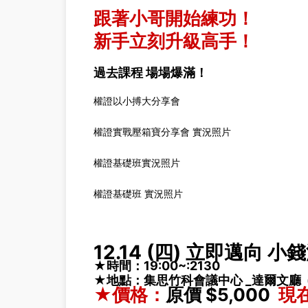
跟著小哥開始練功！
新手立刻升級高手！
過去課程 場場爆滿！
權證以小搏大分享會
權證實戰壓箱寶分享會 實況照片
權證基礎班實況照片
權證基礎班 實況照片
12.14 (四) 立即邁向 
★時間：19:00~:2130
★地點：集思竹科會議中心 _達爾文廳 
★價格：
原價 $5,000
現在