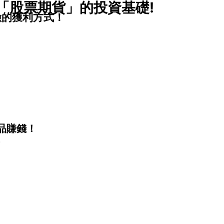
好「股票期貨」的投資基礎!
險的獲利方式！
品賺錢！
，
！