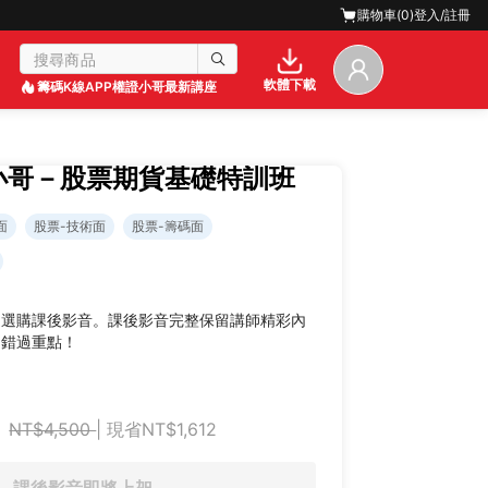
購物車(
0
)
登入/註冊
軟體下載
籌碼K線APP
權證小哥最新講座
證小哥－股票期貨基礎特訓班
面
股票-技術面
股票-籌碼面
迎選購課後影音。課後影音完整保留講師精彩內
不錯過重點！
NT$4,500
| 現省NT$1,612