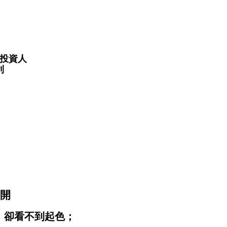
之投資人
利
而開
，
，卻看不到起色；