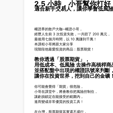
2.5 小時，小哥幫你打
適合新手交易人，讓你學會低風
權證界的散戶大咖─權證小哥，
經歷人生前 3 次投資失敗，一共賠了 200 萬元，
最後用七個月時間，以 10 萬賺到千萬！
本課程小哥將跟大家分享
現階段他最愛投資的商品：股票期貨！
教你透過「股票期貨」，
用低成本、低風險 去操作高槓桿商
並搭配盤中出現的權證訊號來判斷
讓你在投資世界，挖到自己的金礦
你可能會覺得「期貨」很危險，
小哥在課堂中，將會教你把風險控制住，
讓虧損鎖定在能接受的範圍內，
進而變成非常優質的投資工具！
在台灣，股票期貨其實還不盛行，