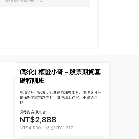
課後影音即將上架
(彰化) 權證小哥－股票期貨基
礎特訓班
本場講座已結束，歡迎選購課後影音。課後影音完
整保留講師精彩內容，讓你線上複習、不錯過重
點！
課後影音優惠價
NT$2,888
NT$4,500
| 現省NT$1,612