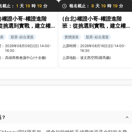
名截止：
1
天
19
時
19
分
報名截止：
8
天
19
時
19
分
雄)權證小哥-權證進階
(台北)權證小哥-權證進階
從挑選到實戰，建立權
班：從挑選到實戰，建立權
易策略與風控框架
證交易策略與風控框架
座
股票-綜合選股
實體講座
股票-綜合選股
間：
2026年08月09日(日) 14:00-
上課時間：
2026年08月16日(日) 14:00-
16:30
16:30
點：
高雄商務會議中心(十全廳)
上課地點：
達文西空間(羅馬廳)
嗎？