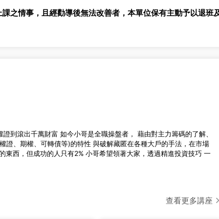
上課之情事，且經勸導後無法改善者，本單位保有主動予以退班
權證到滾出千萬財富 如今小哥是全職操盤者， 藉由對主力籌碼的了解、
、權證、期權、可轉債等)的特性 與破解藏匿在各種大戶的手法，在市場
的東西，但成功的人只有2% 小哥希望領著大家，透過精進投資技巧 一
查看更多講座