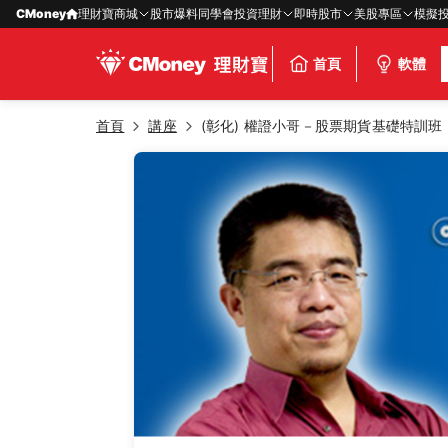
CMoney
理財寶商城
股市爆料同學會
投資理財
即時股市
美股專區
模擬
首頁
軟體
首頁
講座
(彰化) 權證小哥－股票期貨基礎特訓班