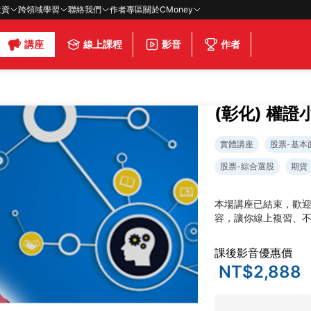
投資
跨領域學習
聯絡我們
作者專區
關於CMoney
講座
線上課程
影音
作者
(彰化) 權
實體講座
股票-基本
股票-綜合選股
期貨
本場講座已結束，歡
容，讓你線上複習、
課後影音優惠價
NT$2,888