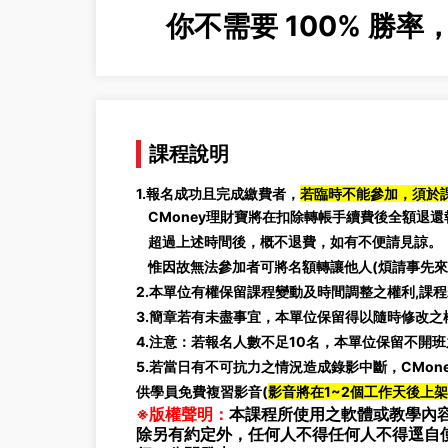
你不需要 100% 勝
課程說明
1.報名成功且完成繳費者，
若臨時不能參加，須於
CMoney理財寶將在扣除轉帳手續費後全額退還
超過上述時間後，概不退費，如有不便請見諒。
惟因故無法參加者可將名額轉讓他人(煩請事先來電
2.本單位有權保留課程變動及時間調整之權利,課
3.簡章若有未盡事宜，本單位保留得以隨時修改之
4.注意：若報名人數不足10名，本單位保留不開
5.若當日有不可抗力之情況造成錄影中斷
，CMo
供學員免費複習影音(
影音將在1~2個工作天後上架
※版權聲明：
本課程所使用之軟體或教學內容
除另有約定外，任何人不得任何人不得逕自