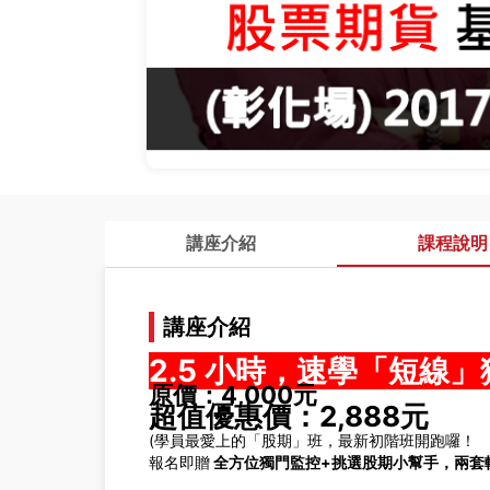
講座介紹
課程說明
講座介紹
2.5 小時，速學「短線
原價：4,000元
超值優惠價：2,888元
(學員最愛上的「股期」班，最新初階班開跑囉！
報名即贈
全方位獨門監控+挑選股期小幫手，兩套軟體