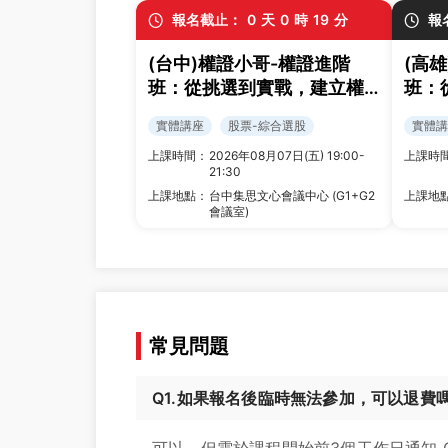
報名截止：
0
天
0
時
19
分
報
(台中)權證小哥-權證進階
(高
班：從挑選到實戰，建立權
班：
證交易策略與風控框架
證交
實體講座
股票-綜合選股
實體講
上課時間：
2026年08月07日(五) 19:00-
上課時
21:30
上課地點：
台中集思文心會議中心 (G1+G2
上課地
會議室)
常見問題
Q1.如果報名後臨時無法參加，可以退費