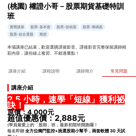
(桃園) 權證小哥－股票期貨基礎特訓
班
實體講座
股票-基本面
股票-技術面
股票-籌碼面
股票-綜合選股
期貨
本場講座已結束，歡迎選購課後影音。課後影音完整保留講師精
彩內容，讓你線上複習、不錯過重點！
講座介紹
課程說明
講師簡介
常見問題
講座介紹
2.5 小時，速學「短線」獲利祕
訣！
原價：4,000元
超值優惠價：2,888元
(學員最愛上的「股期」班，最新初階班開跑囉！
報名即贈
全方位獨門監控+挑選股期小幫手，兩套軟體 30 天試