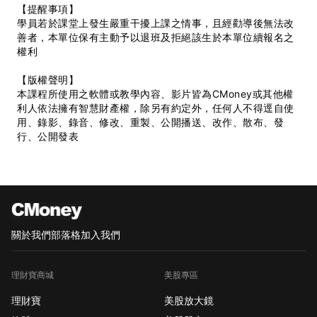
【提醒事項】
學員若於課堂上發生嚴重干擾上課之情事，且經勸導後無法改
善者，本單位保有主動予以退班及拒絕該生於本單位續報名之
權利
【版權聲明】
本課程所使用之軟體或教學內容、影片皆為CMoney或其他權
利人依法擁有智慧財產權，除另有約定外，任何人不得逕自使
用、錄影、錄音、修改、重製、公開播送、改作、散布、發
行、公開發表
關於我們
部落格
加入我們
理財寶商城
美股專區
理財寶
美股放大鏡