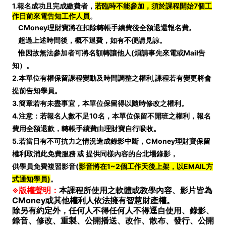
1.報名成功且完成繳費者，
若臨時不能參加，須於課程開始7個工
作日前來電告知工作人員
。
CMoney理財寶將在扣除轉帳手續費後全額退還報名費。
超過上述時間後，概不退費，如有不便請見諒。
惟因故無法參加者可將名額轉讓他人(煩請事先來電或Mail告
知）。
2.本單位有權保留課程變動及時間調整之權利,課程若有變更將會
提前告知學員。
3.簡章若有未盡事宜，本單位保留得以隨時修改之權利。
4.注意：若報名人數不足10名，本單位保留不開班之權利，報名
費用全額退款，轉帳手續費由理財寶自行吸收。
5.若當日有不可抗力之情況造成錄影中斷
，CMoney理財寶保留
權利取消此免費服務 或 提供同樣內容的台北場錄影，
供學員免費複習影音(
影音將在1~2個工作天後上架，以EMAIL方
式通知學員)
。
※版權聲明：
本課程所使用之軟體或教學內容、影片皆為
CMoney或其他權利人依法擁有智慧財產權。
除另有約定外，任何人不得任何人不得逕自使用、錄影、
錄音、修改、重製、公開播送、改作、散布、發行、公開