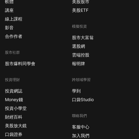
軟體
美股股市
講座
美股ETF
線上課程
模擬投資
影音
合作作者
股市大富翁
選股網
股市社群
雲端控股
股市爆料同學會
報明牌
投資理財
跨領域學習
投資網誌
學到
Money錢
口袋Studio
投資小學堂
聯絡我們
財經百科
美股放大鏡
客服中心
口袋證券
加入我們