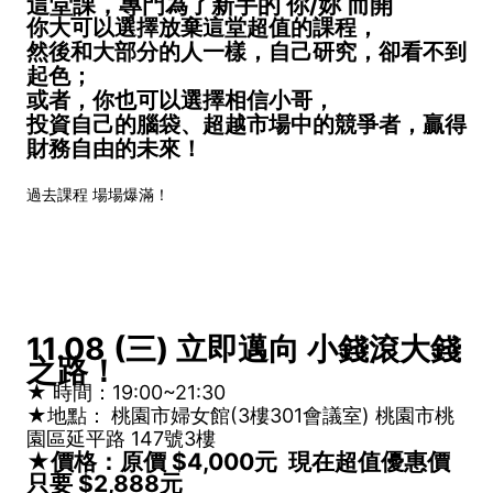
這堂課，專門為了新手的 你/妳 而開
你大可以選擇放棄這堂
超值的課程，
然後和大部分的人一樣，自己研究，卻看不到
起色；
或者，你也可以選擇相信小哥，
投資自己的腦袋、超越市場中的競爭者，贏得
財務自由的未來！
過去課程 場場爆滿！
11.08 (三) 立即邁向 小錢滾大錢
之路！
★ 時間：19:00~21:30
★
地點：
桃園市婦女館(3樓301會議室) 桃園市桃
園區延平路 147號3樓
★價格：原價 $4,000元 現在超值優惠價
只要 $2,888元