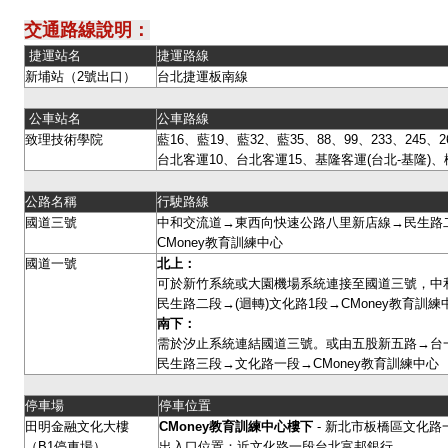
交通路線說明：
捷運站名
捷運路線
新埔站（2號出口）
台北捷運板南線
公車站名
公車路線
致理技術學院
藍16、藍19、藍32、藍35、88、99、233、245、26
台北客運10、台北客運15、基隆客運(台北-基隆)、
公路名稱
行駛路線
國道三號
中和交流道→東西向快速公路八里新店線→民生路二
CMoney教育訓練中心
國道一號
北上：
可於新竹系統或大園機場系統連接至國道三號，中
民生路二段→(迴轉)文化路1段→CMoney教育訓
南下：
需於汐止系統連結國道三號。或由五股新五路→台
民生路三段→文化路一段→CMoney教育訓練中心
停車場
停車位置
田明金融文化大樓
CMoney
教育訓練中心樓下
- 新北市板橋區文化路一
（B1停車場）
出入口位置：近文化路一段台北富邦銀行