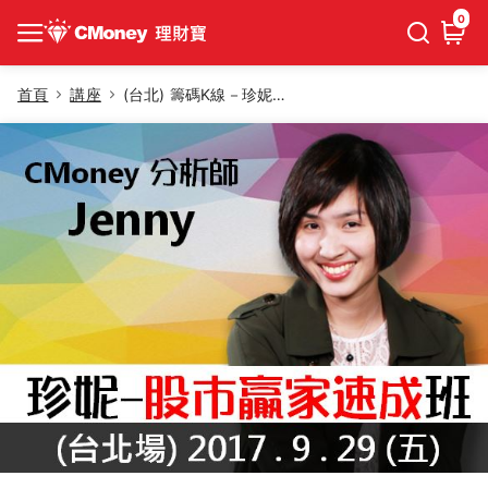
0
首頁
講座
(台北) 籌碼K線－珍妮籌碼贏家速成班