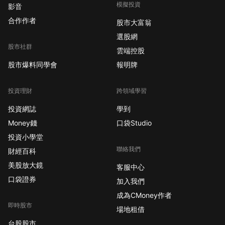
模擬投資
影音
合作作者
股市大富翁
選股網
股市社群
雲端控股
股市爆料同學會
報明牌
投資理財
跨領域學習
投資網誌
學到
Money錢
口袋Studio
投資小學堂
聯絡我們
財經百科
美股放大鏡
客服中心
口袋證券
加入我們
成為CMoney作者
即時股市
場地租借
台股股市