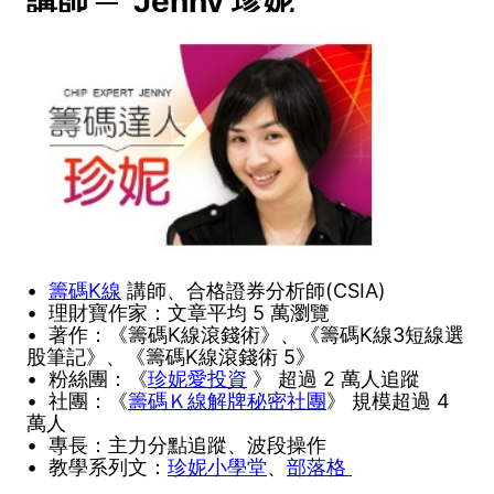
講師 ─ Jenny 珍妮
•
籌碼K線
講師、合格證券分析師(CSIA)
• 理財寶作家：文章平均 5 萬瀏覽
• 著作：《籌碼K線滾錢術》、《籌碼K線3短線選
股筆記》、《籌碼K線滾錢術 5》
• 粉絲團：《
珍妮愛投資
》 超過 2 萬人追蹤
• 社團：《
籌碼Ｋ線解牌秘密社團
》 規模超過 4
萬人
• 專長：主力分點追蹤、波段操作
• 教學系列文：
珍妮小學堂
、
部落格