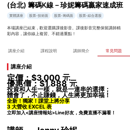
(台北) 籌碼K線－珍妮籌碼贏家速成班
實體講座
股票-技術面
股票-籌碼面
股票-綜合選股
本場講座已結束，歡迎選購課後影音。課後影音完整保留講師精
彩內容，讓你線上複習、不錯過重點！
講座介紹
課程說明
講師簡介
常見問題
講座介紹
定價：$3,000 元
優惠價：$1,888 元
投資和人生一樣，就是一連串的選擇；
體會了，不止賺錢，人生將更加幸福！
全新！獨家！課堂上將分享
3 大營收 EXCEL 表
立即加入<講座情報站>Line好友，免費直播不漏看！