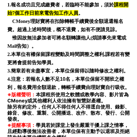
1.報名成功且完成繳費者，若臨時不能參加，須於
課程開
始7個工作日前來電告知工作人員
。
CMoney理財寶將在扣除轉帳手續費後全額退還報名
費。
超過上述時間後，概不退費，如有不便請見諒。
惟因故無法參加者可將名額轉讓他人(煩請事先來電或
Mail告知）。
2.本單位有權保留課程變動及時間調整之權利,課程若有變
更將會提前告知學員。
3.簡章若有未盡事宜，本單位保留得以隨時修改之權利。
4.
注意：
若報名人數不足10名，本單位保留不開班之權
利，報名費用全額退款，轉帳手續費由理財寶自行吸收。
※版權聲明：
本課程所使用之軟體或教學內容、影片皆為
CMoney或其他權利人依法擁有智慧財產權。
除另有約定外，任何人不得任何人不得逕自使用、錄影、
錄音、修改、重製、公開播送、改作、散布、發行、公開
發表。
※提醒事項：
學員若於課堂上發生嚴重干擾上課之情事，
且經勸導後無法改善者，本單位保有主動予以退班及拒絕