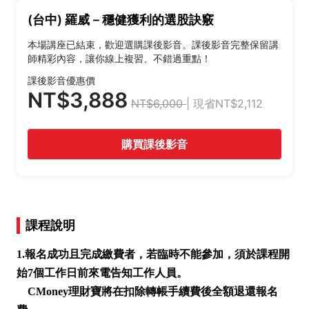
(台中) 羅威－穩健獲利的選股訣竅
本場講座已結束，歡迎選購課後影音。課後影音完整保留講
師精彩內容，讓你線上複習、不錯過重點！
課後影音優惠價
NT$3,888
NT$6,000
| 現省NT$2,112
購買課後影音
課程說明
1.報名成功且完成繳費者，若臨時不能參加，須於課程開
始7個工作日前來電告知工作人員。
CMoney理財寶將在扣除轉帳手續費後全額退還報名