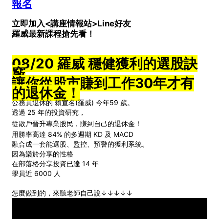
報名
立即加入<講座情報站>Line好友
羅威最新課程搶先看！
08/20 羅威 穩健獲利的選股訣
竅
讓你從股市賺到工作30年才有
的退休金！
公務員退休的 賴宣名(羅威) 今年59 歲。
透過 25 年的投資研究，
從散戶晉升專業股民，賺到自己的退休金！
用勝率高達 84% 的多週期 KD 及 MACD
融合成一套能選股、監控、預警的獲利系統。
因為樂於分享的性格
在部落格分享投資已達 14 年
學員近 6000 人
怎麼做到的，來聽老師自己說↓↓↓↓↓