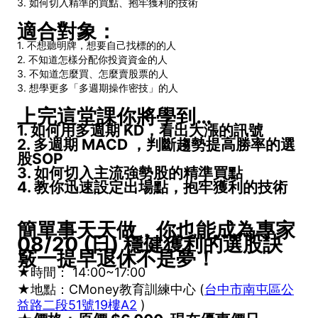
3. 如何切入精準的買點、抱牢獲利的技術
適合對象：
1. 不想聽明牌，想要自己找標的的人
2. 不知道怎樣分配你投資資金的人
3. 不知道怎麼買、怎麼賣股票的人
3. 想學更多「多週期操作密技」的人
上完這堂課你將學到
…
1. 如何用多週期 KD，看出大漲的訊號
2. 多週期 MACD ，判斷趨勢提高勝率的選
股SOP
3. 如何切入主流強勢股的精準買點
4. 教你迅速設定出場點，抱牢獲利的技術
簡單事天天做，你也能成為專家
08/20 (日
) 穩健獲利的選股訣
竅一
提早退休不是夢！
★時間： 14:00~17:00
★地點：
CMoney教育訓練中心 (
台中市南屯區公
益路二段51號19樓A2
)