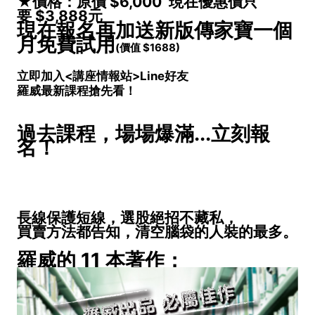
★
價格：原價
$6,000
現在優惠價只
要
$3,888
元
現在報名再加送新版傳家寶一個
月免費試用
(價值 $1688)
立即加入<講座情報站>Line好友
羅威最新課程搶先看！
過去課程，場場爆滿...立刻報
名！
長線保護短線，選股絕招不藏私，
買賣方法都告知，清空腦袋的人裝的最多。
羅威的 11 本著作：