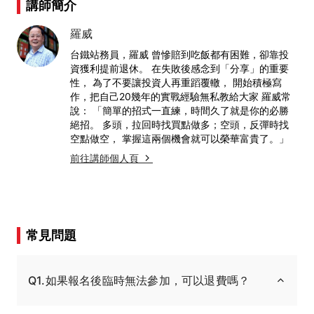
講師簡介
羅威
台鐵站務員，羅威 曾慘賠到吃飯都有困難，卻靠投
資獲利提前退休。 在失敗後感念到「分享」的重要
性， 為了不要讓投資人再重蹈覆轍， 開始積極寫
作，把自己20幾年的實戰經驗無私教給大家 羅威常
說： 「簡單的招式一直練，時間久了就是你的必勝
絕招。 多頭，拉回時找買點做多；空頭，反彈時找
空點做空， 掌握這兩個機會就可以榮華富貴了。」
前往講師個人頁
常見問題
Q1.如果報名後臨時無法參加，可以退費嗎？