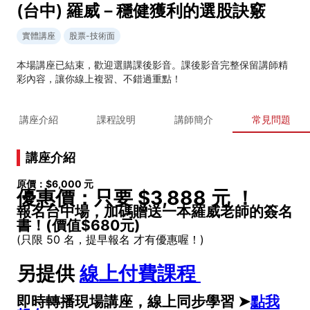
(台中) 羅威－穩健獲利的選股訣竅
實體講座
股票-技術面
本場講座已結束，歡迎選購課後影音。課後影音完整保留講師精
彩內容，讓你線上複習、不錯過重點！
講座介紹
課程說明
講師簡介
常見問題
講座介紹
原價：
$6,000
元
優惠價：只要
$3,888 元 ！
報名台中場，加碼贈送一本羅威老師的簽名
書！(價值$680元)
(只限 50 名，提早報名 才有優惠喔！)
另提供
線上付費課程
即時轉播現場講座，線上同步學習 ➤
點我