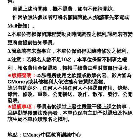
費。
超過上述時間後，概不退費，如有不便請見諒。
惟因故無法參加者可將名額轉讓他人(煩請事先來電或
Mail告知）。
2.本單位有權保留課程變動及時間調整之權利,課程若有變
更將會提前告知學員。
3.簡章若有未盡事宜，本單位保留得以隨時修改之權利。
4.
注意：
若報名人數不足10名，本單位保留不開班之權
利，報名費用全額退款，轉帳手續費由理財寶自行吸收。
※版權聲明：
本課程所使用之軟體或教學內容、影片皆為
CMoney或其他權利人依法擁有智慧財產權。
除另有約定外，任何人不得任何人不得逕自使用、錄影、
錄音、修改、重製、公開播送、改作、散布、發行、公開
發表。
※提醒事項：
學員若於課堂上發生嚴重干擾上課之情事，
且經勸導後無法改善者，本單位保有主動予以退班及拒絕
該生於本單位續報名之權利。
地點：CMoney中區教育訓練中心