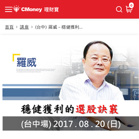
0
首頁
講座
(台中) 羅威－穩健獲利的選股訣竅