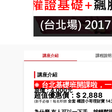
講座介紹
課程說明
講座介紹
※ 台北基礎班開課啦，
原價：4,000元
超值優惠價：$ 2,888
全套 權證小哥理財寶 14
(新手必修！報名即贈
為什麼 有人可以一下手，就輕鬆