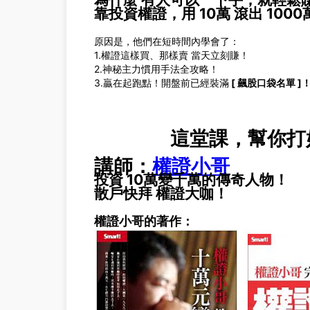
靠投資權證，用 10萬 滾出 1000
原因是，他們在短時間內學會了：
1.權證這樣買、那樣賣 當天立刻賺！
2.神秘主力慣用手法全攻略！
3.贏在起跑點！開盤前已經裝滿
[ 飆股口袋名單 ]
這堂課，幫你打
講師：
權證小哥
投資 10萬變千萬的傳奇人物！
散戶快拜 權證大咖！
權證小哥的著作：