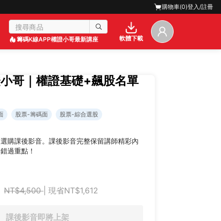
購物車(
0
)
登入/註冊
軟體下載
籌碼K線APP
權證小哥最新講座
證小哥｜權證基礎+飆股名單
面
股票-籌碼面
股票-綜合選股
迎選購課後影音。課後影音完整保留講師精彩內
不錯過重點！
NT$4,500
| 現省NT$1,612
課後影音即將上架