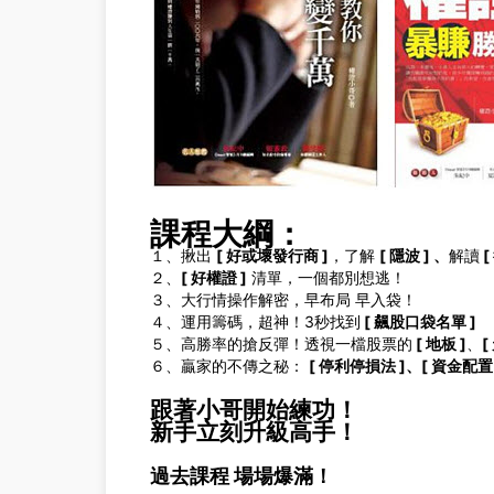
課程大綱：
１、揪出
[ 好或壞發行商 ]
，了解
[ 隱波 ] 、
解讀
[
２、
[ 好權證 ]
清單，一個都別想逃！
３、大行情操作解密，早布局 早入袋！
４、運用籌碼，超神！3秒找到
[ 飆股口袋名單 ]
５、高勝率的搶反彈！透視一檔股票的
[ 地板 ]
、
[
６、贏家的不傳之秘：
[ 停利停損法 ]、
[ 資金配置 
跟著小哥開始練功！
新手立刻升級高手！
過去課程 場場爆滿！