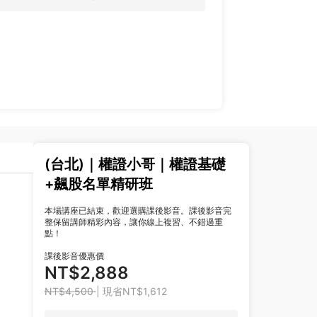
(台北)｜權證小哥｜權證基礎
+飆股名單精研班
本場講座已結束，歡迎選購課後影音。課後影音完
整保留講師精彩內容，讓你線上複習、不錯過重
點！
課後影音優惠價
NT$2,888
NT$4,500
| 現省NT$1,612