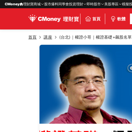
CMoney
理財寶商城
股市爆料同學會
投資理財
即時股市
美股專區
模擬
首頁
軟體
首頁
講座
(台北)｜權證小哥｜權證基礎+飆股名