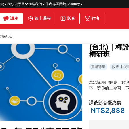
投資
跨領域學習
聯絡我們
作者專區
關於CMoney
講座
線上課程
影音
作者
單精研班
(台北)｜權
精研班
實體講座
股票-技術
本場講座已結束，歡
容，讓你線上複習、
課後影音優惠價
NT$2,888