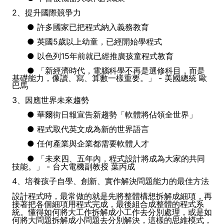
2、提升國際競爭力
● 許多國家已把程式納入義務教育
● 英國5歲以上幼童，已經開始學程式
● 以色列15年前就已經推廣孩童程式教育
● 「新經濟時代，電腦科學不再是選修科目，而是
基礎能力，像讀、寫、算數一樣重要。」 - 美國總統 歐
巴馬
3、因應世界未來趨勢
● 華爾街日報宣告新趨勢「軟體將佔領全世界」
● 程式取代英文成為新的世界語言
● 任何產業與企業都需要軟體人才
●
「未來四、五年內，程式設計將成為大家的共同
技能。」 - 台大電機副教授 葉丙成
4、培養孩子自學、創新、實作解決問題能力的最佳方法
設計程式時，最常做的就是先將整體構想拆解成細項，再
接著把各個細項用程式完成，最後組合成整體的程式系
統。懂得如何將大工作拆解成小工作去分別處理，或是如
何將大問題拆解成小問題去分別解決，這樣的思維模式，