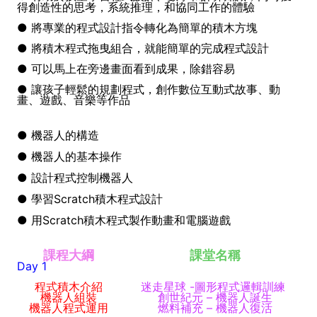
得創造性的思考，系統
推理，和協同工作的體驗
● 將專業的程式設計指令轉化為簡單的積木方塊
● 將積木程式拖曳組合，就能簡單的完成程式設計
● 可以馬上在旁邊畫面看到成果，除錯容易
● 讓孩子輕鬆的規劃程式，創作數位互動式故事、動
畫、遊戲、音樂等作品
●
機器人的構造
●
機器人的基本操作
●
設計程式控制機器人
●
學習Scratch積木程式設計
●
用Scratch積木程式製作動畫和電腦遊戲
課程大綱
課堂名稱
Day 1
程式積木介紹
迷走星球 -圖形程式邏輯訓練
機器人組裝
創世紀元 – 機器人誕生
機器人程式運用
燃料補充 – 機器人復活