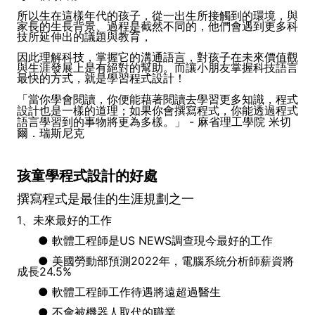
所以生在這樣年代的孩子，從一出生所接觸到的環境，與
家長的生長背景、過程是截然不同的，他們會遇到更多科
技所延伸出的議題與教育，
因此理解科技，掌握它的溝通語言，對孩子在未來價值觀
與生涯發展上是有絕對的幫助。而讓小朋友掌握科技語言
最快的方式，就是學習程式設計！
「當你學會閱讀，你便能藉著閱讀去學習更多知識，程式
設計也是一樣的道理；如果你會撰寫程式，你能透過程式
語言學習到的事物將更為多樣。」 - 麻省理工學院 米切
爾．瑞斯尼克
孩童學程式設計的好處
撰寫程式是最佳的生涯規劃之一
1、未來最好的工作
● 軟體工程師是US NEWS調查現今最好的工作
● 美國勞動部預測2022年，電腦系統分析師薪資將
成長24.5%
● 軟體工程師工作待遇將遠超過醫生
● 不會被機器人取代的職業