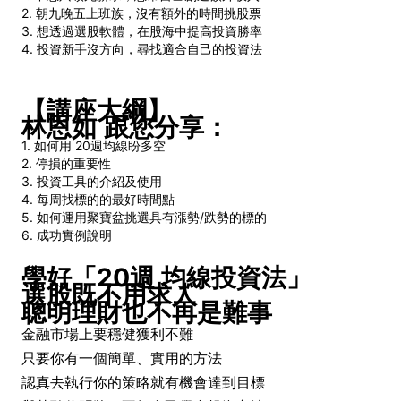
2. 朝九晚五上班族，沒有額外的時間挑股票
3. 想透過選股軟體，在股海中提高投資勝率
4. 投資新手沒方向，尋找適合自己的投資法
【講座大綱】
林恩如 跟您分享：
1. 如何用 20週均線盼多空
2. 停損的重要性
3. 投資工具的介紹及使用
4. 每周找標的的最好時間點
5. 如何運用聚寶盆挑選具有漲勢/跌勢的標的
6. 成功實例說明
學好「20週 均線投資法」
選股既不用求人
聰明理財也不再是難事
金融市場上要穩健獲利不難
只要你有一個簡單、實用的方法
認真去執行你的策略就有機會達到目標