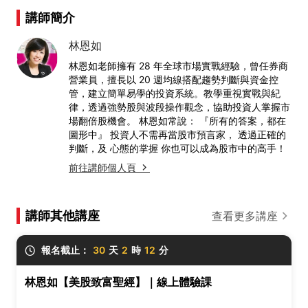
講師簡介
林恩如
林恩如老師擁有 28 年全球市場實戰經驗，曾任券商
營業員，擅長以 20 週均線搭配趨勢判斷與資金控
管，建立簡單易學的投資系統。教學重視實戰與紀
律，透過強勢股與波段操作觀念，協助投資人掌握市
場翻倍股機會。 林恩如常說： 『所有的答案，都在
圖形中』 投資人不需再當股市預言家， 透過正確的
判斷，及 心態的掌握 你也可以成為股市中的高手！
前往講師個人頁
講師其他講座
查看更多講座
報名截止：
30
天
2
時
12
分
林恩如【美股致富聖經】｜線上體驗課