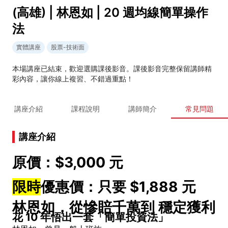
(高雄) | 林恩如 | 20 週均線簡單操作
法
實體講座
股票-技術面
本場講座已結束，歡迎選購課後影音。課後影音完整保留講師精
彩內容，讓你線上複習、不錯過重點！
講座介紹
課程說明
講師簡介
常見問題
講座介紹
原價：$3,000 元
限時
優惠價：只要 $1,888 元
林恩如，從慘賠千萬到 穩定獲利
花 10 年悟出一套「簡單投資法」