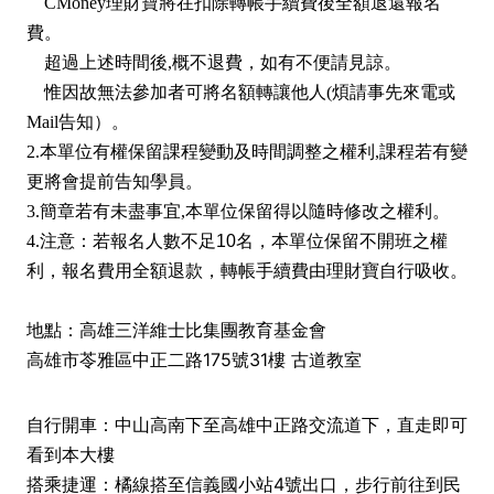
CMoney理財寶將在扣除轉帳手續費後全額退還報名
費。
超過上述時間後,概不退費，如有不便請見諒。
惟因故無法參加者可將名額轉讓他人(煩請事先來電或
Mail告知）。
2.本單位有權保留課程變動及時間調整之權利,課程若有變
更將會提前告知學員。
3.簡章若有未盡事宜,本單位保留得以隨時修改之權利。
4.
注意：
若報名人數不足10名，本單位保留不開班之權
利，報名費用全額退款，轉帳手續費由理財寶自行吸收。
地點：高雄三洋維士比集團教育基金會
高雄市苓雅區中正二路175號31樓 古道教室
自行開車：中山高南下至高雄中正路交流道下，直走即可
看到本大樓
搭乘捷運：橘線搭至信義國小站4號出口，步行前往到民