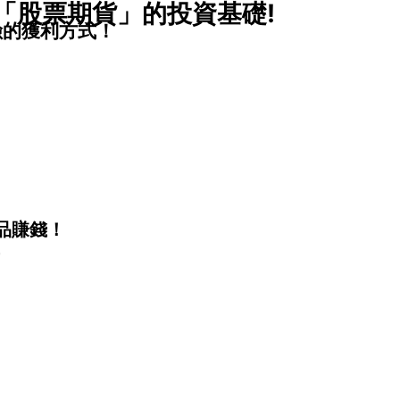
好「股票期貨」的投資基礎!
險的獲利方式！
品賺錢！
，
！