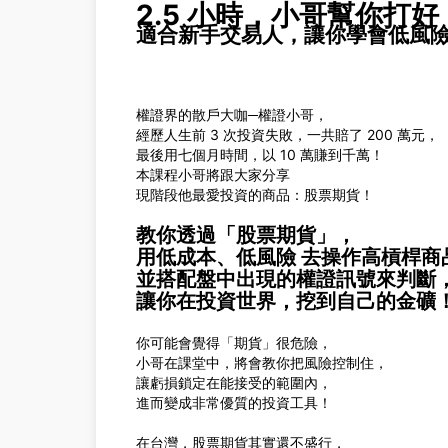
2.5 小時，小哥幫你打
適合新手交易人，讓你學會低風
權證界的散戶大咖─權證小哥，
經歷人生前 3 次投資失敗，一共賠了 200 萬元，
最後用七個月時間，以 10 萬賺到千萬！
本課程小哥將跟大家分享
現階段他最愛投資的商品：股票期貨！
教你透過「股票期貨」，
用低成本、低風險 去操作高槓桿商
並搭配盤中出現的權證訊號來判斷
讓你在投資世界，挖到自己的金礦
你可能會覺得「期貨」很危險，
小哥在課堂中，將會教你把風險控制住，
讓虧損鎖定在能接受的範圍內，
進而變成非常優質的投資工具！
在台灣，股票期貨其實還不盛行，