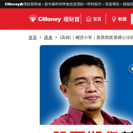
CMoney
理財寶商城
股市爆料同學會
投資理財
即時股市
美股專區
模擬
首頁
軟體
首頁
講座
(高雄)｜權證小哥｜股票期貨基礎心法