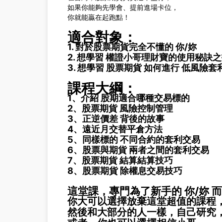
如果你能夠先學會、提前進場卡位，
你就能贏在起跑點！
適合對象：
1. 對於股票期貨完全不懂的 你/妳
2. 想學習 權證小哥理財寶的使用秘訣
3. 想學習 股票期貨 如何進行 低風險套
課程大綱：
1、介紹 股期適合哪種交易標的
2、股票期貨 風險控制管理
3、正逆價差 背後的故事
4、遠近月交替平倉方法
5、同樣標的 不同合約的套利交易
6、股票與期貨 兩者之間的套利交易
7、股票期貨 結算結算技巧
8、股票期貨 除權息交易技巧
這堂課，專門為了新手的 你/妳 
你大可以選擇放棄這堂
超值的課程
然後和大部分的人一樣，自己研究