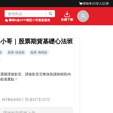
購物車(
0
)
登入/註冊
軟體下載
籌碼K線APP
權證小哥最新講座
證小哥｜股票期貨基礎心法班
面
股票-技術面
股票-籌碼面
迎選購課後影音。課後影音完整保留講師精彩內
不錯過重點！
NT$4,500
| 現省NT$1,612