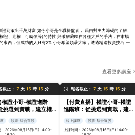
權證到滾出千萬財富 如今小哥是全職操盤者， 藉由對主力籌碼的了解、
、權證、期權、可轉債等)的特性 與破解藏匿在各種大戶的手法，在市場
的東西，但成功的人只有2% 小哥希望領著大家，透過精進投資技巧 一
查看更多講座
名截止：
7
天
15
時
15
分
報名截止：
7
天
15
時
15
分
北)權證小哥-權證進階
【付費直播】權證小哥-權證
從挑選到實戰，建立權
進階班：從挑選到實戰，建
易策略與風控框架
立權證交易策略與風控框架
座
股票-綜合選股
線上講座
股票-綜合選股
間：
2026年08月16日(日) 14:00-
上課時間：
2026年08月16日(日) 14:00-
16:30
16:30