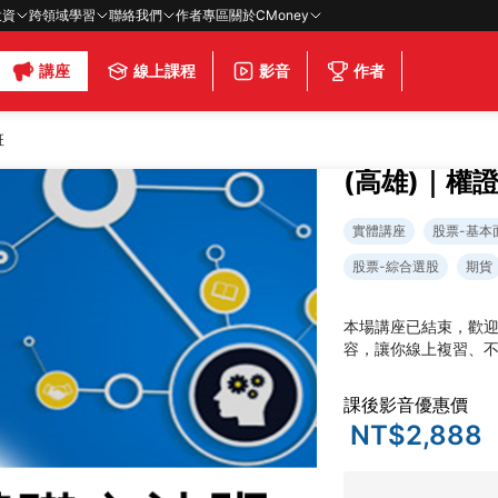
投資
跨領域學習
聯絡我們
作者專區
關於CMoney
講座
線上課程
影音
作者
班
(高雄)｜權
實體講座
股票-基本
股票-綜合選股
期貨
本場講座已結束，歡
容，讓你線上複習、
課後影音優惠價
NT$2,888