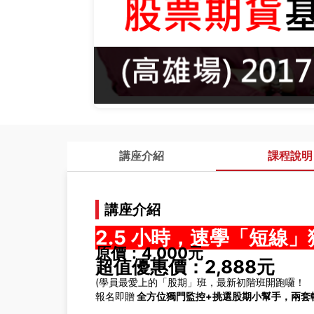
講座介紹
課程說明
講座介紹
2.5 小時，速學「短線
原價：4,000元
超值優惠價：2,888元
(學員最愛上的「股期」班，最新初階班開跑囉！
報名即贈
全方位獨門監控+挑選股期小幫手，兩套軟體