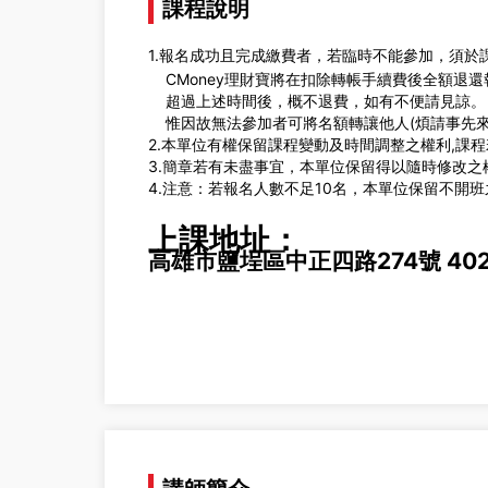
課程說明
1.報名成功且完成繳費者，若臨時不能參加，須於
CMoney理財寶將在扣除轉帳手續費後全額退還
超過上述時間後，概不退費，如有不便請見諒。
惟因故無法參加者可將名額轉讓他人(煩請事先來電
2.本單位有權保留課程變動及時間調整之權利,課
3.簡章若有未盡事宜，本單位保留得以隨時修改之
4.注意：若報名人數不足10名，本單位保留不開
上課地址：
高雄市鹽埕區中正四路274號 40