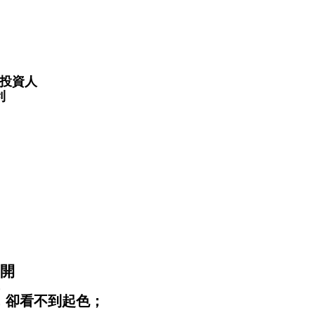
之投資人
利
而開
，
，卻看不到起色；