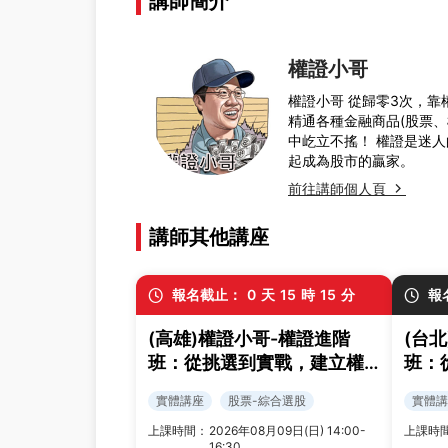
講師簡介
權證小哥
權證小哥 從歸零3次，靠
精通各種金融商品(股票
中屹立不搖！ 權證是迷人
起成為股市的贏家。
前往講師個人頁
講師其他講座
報名截止：
0
天
15
時
15
分
報
(高雄)權證小哥-權證進階
(台
班：從挑選到實戰，建立權
班：
證交易策略與風控框架
證交
實體講座
股票-綜合選股
實體講
上課時間：
2026年08月09日(日) 14:00-
上課時
16:30