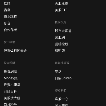
軟體
美股股市
講座
美股ETF
線上課程
模擬投資
影音
合作作者
股市大富翁
選股網
股市社群
雲端控股
股市爆料同學會
報明牌
投資理財
跨領域學習
投資網誌
學到
Money錢
口袋Studio
投資小學堂
聯絡我們
財經百科
美股放大鏡
客服中心
口袋證券
加入我們