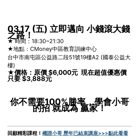
03.17 (五) 立即邁向 小錢滾大錢
之路！
★ 時間：18:30~21:30
★地點：
CMoney中區教育訓練中心
台中市南屯區公益路二段51號19樓A2 (國泰公益大
樓)
★價格：原價 $6,000元 現在超值優惠價
只要 $3,888元
你不需要100%勝率，學會小哥
的招 就成為 贏家！
回顧精彩課程！
權證小哥 歷年已結束講座>>>點此看看