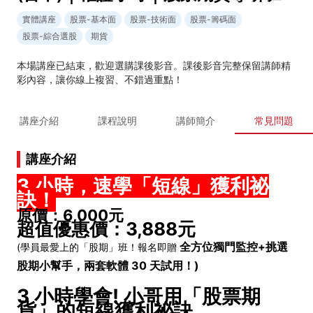
實體講座
股票-基本面
股票-技術面
股票-籌碼面
股票-綜合選股
期貨
本場講座已結束，歡迎選購課後影音。課後影音完整保留講師精
彩內容，讓你線上複習、不錯過重點！
講座介紹
課程說明
講師簡介
常見問題
講座介紹
3 小時，速學「短線」獲利祕
訣！
原價：6,000元
超值優惠價：3,888元
全方位獨門監控+挑選
(學員最愛上的「股期」班！報名即贈
股期小幫手，兩套軟體 30 天試用！)
3 小時學會! 小哥用「股票期
貨」的短線獲利祕訣