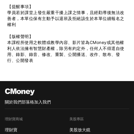
【提醒事項】
學員若於課堂上發生嚴重干擾上課之情事，且經勸導後無法改
善者，本單位保有主動予以退班及拒絕該生於本單位續報名之
權利
【版權聲明】
本課程所使用之軟體或教學內容、影片皆為CMoney或其他權
利人依法擁有智慧財產權，除另有約定外，任何人不得逕自使
用、錄影、錄音、修改、重製、公開播送、改作、散布、發
行、公開發表
關於我們
部落格
加入我們
理財寶商城
美股專區
理財寶
美股放大鏡