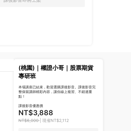
課後影音即將上架
(桃園)｜權證小哥｜股票期貨
專研班
本場講座已結束，歡迎選購課後影音。課後影音完
整保留講師精彩內容，讓你線上複習、不錯過重
點！
課後影音優惠價
NT$3,888
NT$6,000
| 現省NT$2,112