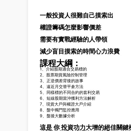
一般投資人很難自己摸索出
權證籌碼怎麼影響價差
需要有實戰經驗的人帶領
減少盲目摸索的時間心力浪費
課程大綱：
1、介紹股期適合交易標的
2、股票期貨風險控制管理
3、正逆價差背後的故事
4、遠近月交替平倉方法
5、同樣標的不同合約的套利交易
6、短線股期當沖獲利方法解析
7、現貨大戶與權證大戶介紹
8、盤中獨門監控應用
9、盤後大數據分析
這是 你 投資功力大增的絕佳關鍵