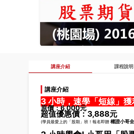
講座介紹
課程說明
講座介紹
3 小時，速學「短線」
原價：6,000元
超值優惠價：3,888元
權證小哥全
(學員最愛上的「股期」班！報名即贈