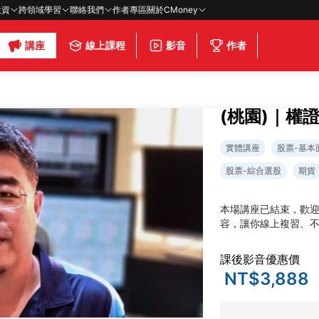
投資
跨領域學習
聯絡我們
作者專區
關於CMoney
講座
線上課程
影音
作者
(桃園)｜權
實體講座
股票-基本
股票-綜合選股
期貨
本場講座已結束，歡
容，讓你線上複習、
課後影音優惠價
NT$3,888