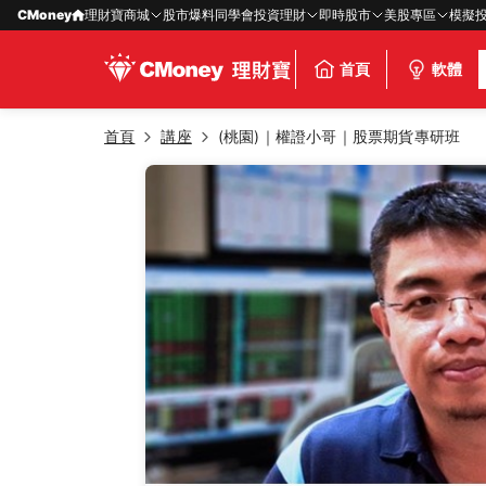
CMoney
理財寶商城
股市爆料同學會
投資理財
即時股市
美股專區
模擬
首頁
軟體
首頁
講座
(桃園)｜權證小哥｜股票期貨專研班