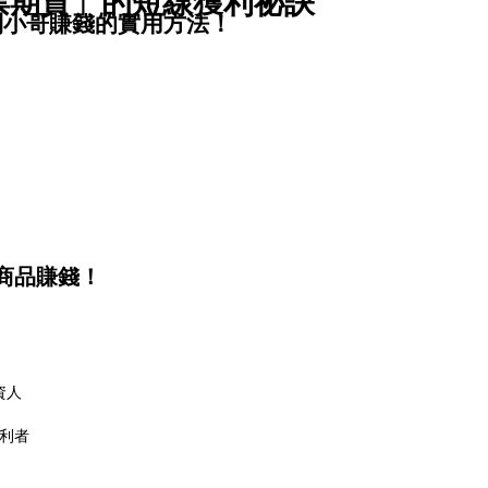
股票期貨」的短線獲利祕訣
到小哥賺錢的實用方法！
商品賺錢！
！
資人
獲利者