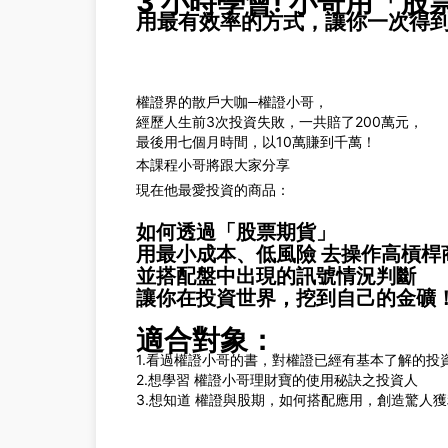
3 小時學會! 小哥用「
用最有效率的方式，讓你一次得
權證界的散戶大咖─權證小哥，
經歷人生前3次投資失敗，一共賠了200萬元，
最後用七個月時間，以10萬賺到千萬！
本課程小哥將跟大家分享
現在他最愛投資的商品：
如何透過「股票期貨」
用最小成本、低風險 去操作高槓桿
並搭配盤中出現的訊號情況判斷
讓你在投資世界，挖到自己的金礦
適合對象：
1.看過權證小哥的書，對權證已經有基本了解的投
2.想學習 權證小哥理財寶的使用秘訣之投資人
3.想知道 權證與股期，如何搭配應用，創造驚人