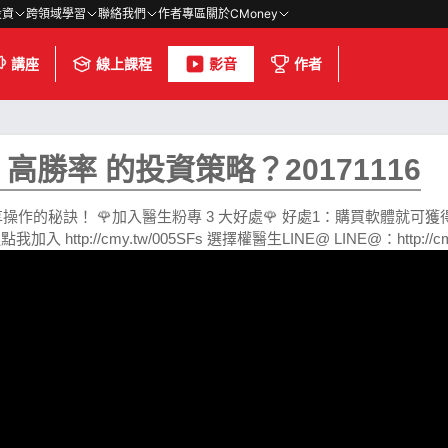
投資
跨領域學習
聯絡我們
作者專區
關於CMoney
講座
線上課程
影音
作者
勝率 的投資策略？20171116
秘訣！ 🌹加入醫生粉專 3 大好處🌹 好處1：購買軟體就可獲得直播
://cmy.tw/005SFs 選擇權醫生LINE@ LINE@：http://cmy.t