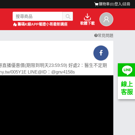
購物車(
0
)
登入/註冊
軟體下載
籌碼K線APP
權證小哥最新講座
常見問題
優惠價(期限到明天23:59:59) 好處2：醫生不定期
w/005Y1E LINE@ID：@gnv4158s
線上
客服