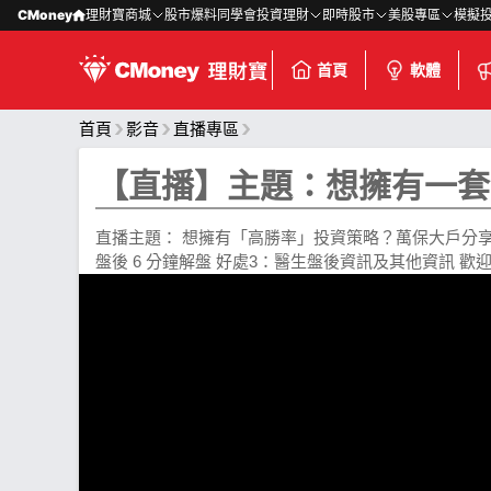
CMoney
理財寶商城
股市爆料同學會
投資理財
即時股市
美股專區
模擬
首頁
軟體
首頁
影音
直播專區
【直播】主題：想擁有一套 高
直播主題： 想擁有「高勝率」投資策略？萬保大戶分享操作的
盤後 6 分鐘解盤 好處3：醫生盤後資訊及其他資訊 歡迎點我加入 http