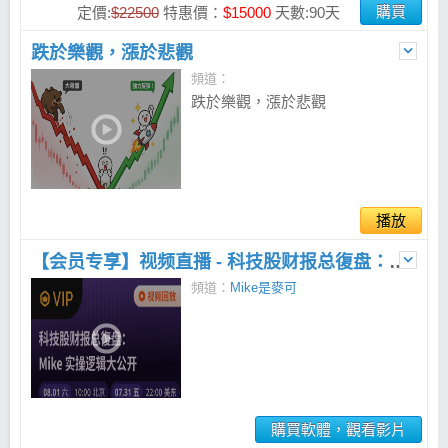
購買
定價:
$22500
特惠價：
$15000
天數:90天
跌於樂觀，漲於悲觀
頻道：
跌於樂觀，漲於悲觀
播放
【会员专享】视频直播 - 科技股财报总復盘： Mike 实操逻辑大公开
頻道：
Mike是麥可
購買軟體，觀看影片