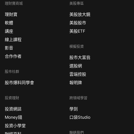
理財寶商城
美股專區
理財寶
美股放大鏡
軟體
美股股市
講座
美股ETF
線上課程
模擬投資
影音
合作作者
股市大富翁
選股網
股市社群
雲端控股
股市爆料同學會
報明牌
投資理財
跨領域學習
投資網誌
學到
Money錢
口袋Studio
投資小學堂
聯絡我們
財經百科