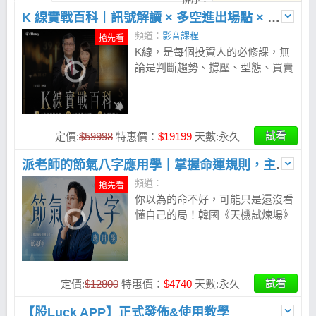
K 線實戰百科｜訊號解讀 × 多空進出場點 × 操盤戰法
頻道：
影音課程
搶先看
K線，是每個投資人的必修課，無
論是判斷趨勢、撐壓、型態、買賣
點，最後都要回到 K 線。跟著朱
家泓、林穎，一起駕馭 K 線，破
解股市獲利密碼。
試看
定價:
$59998
特惠價：
$19199
天數:永久
派老師的節氣八字應用學｜掌握命運規則，主導人生選擇
頻道：
搶先看
你以為的命不好，可能只是還沒看
懂自己的局！韓國《天機試煉場》
四柱八字命理師代表 - 派老師，首
次公開節目勝出的「節氣八字判讀
法」，從 24 節氣看懂性格底色，
用 4 步驟找出天賦與發力位置，掌
試看
定價:
$12800
特惠價：
$4740
天數:永久
握 3 次關鍵大運，搭配 5 大補運
法與專屬 APP，把命盤變成每天
【股Luck APP】正式發佈&使用教學