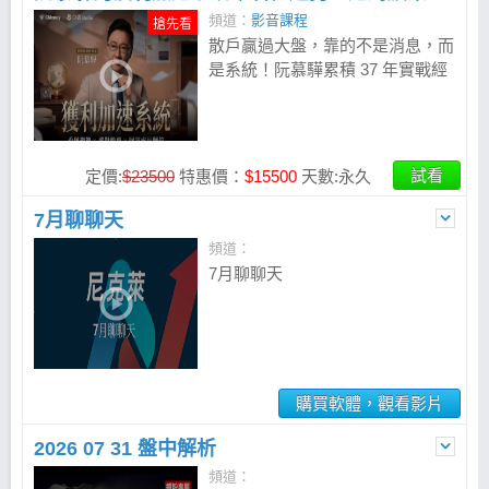
頻道：
影音課程
搶先看
散戶贏過大盤，靠的不是消息，而
是系統！阮慕驊累積 37 年實戰經
驗，歷經 9 次股災仍穩健獲利，今
年更創造 213% 報酬率。這次他首
次公開加速獲利系統，帶你用五大
總經指標提前布局、三層漏斗篩出
試看
定價:
$23500
特惠價：
$15500
天數:永久
潛力飆股，再搭配 AI 投資檢核工
具，30 分鐘建立個人投資策略。
7月聊聊天
用系統取代猜測、用紀律放大獲
頻道：
利，把市場波動變成資產加速成長
7月聊聊天
的機會！
購買軟體，觀看影片
2026 07 31 盤中解析
頻道：