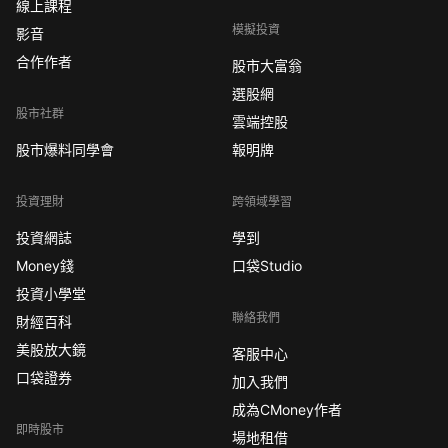
線上課程
模擬投資
影音
合作作者
股市大富翁
選股網
股市社群
雲端控股
股市爆料同學會
報明牌
投資理財
跨領域學習
投資網誌
學到
Money錢
口袋Studio
投資小學堂
聯絡我們
財經百科
美股放大鏡
客服中心
口袋證券
加入我們
成為CMoney作者
即時股市
場地租借