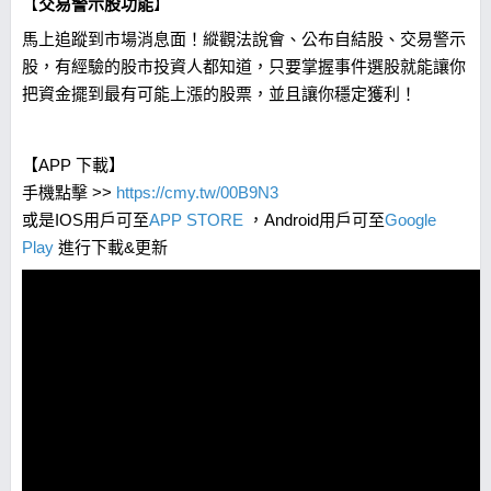
【
交易警示股功能
】
馬上追蹤到市場消息面！縱觀法說會、公布自結股、交易警示
股，有經驗的股市投資人都知道，只要掌握事件選股就能讓你
把資金擺到最有可能上漲的股票，並且讓你穩定獲利！
【APP 下載】
手機點擊 >>
https://cmy.tw/00B9N3
或是IOS用戶可至
APP STORE
，Android用戶可至
Google
Play
進行下載&更新