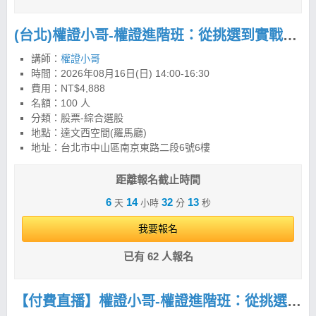
(台北)權證小哥-權證進階班：從挑選到實戰，建立權證交易策略與風控框架
講師：
權證小哥
時間：
2026年08月16日(日) 14:00-16:30
費用：NT$4,888
名額：100 人
分類：股票-綜合選股
地點：達文西空間(羅馬廳)
地址：台北市中山區南京東路二段6號6樓
距離報名截止時間
6
14
32
12
天
小時
分
秒
我要報名
已有 62 人報名
【付費直播】權證小哥-權證進階班：從挑選到實戰，建立權證交易策略與風控框架