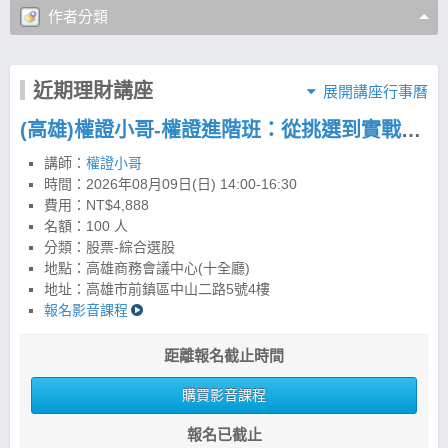
作者分類
近期理財講座
展開講座行事曆
(高雄)權證小哥-權證進階班：從挑選到實戰，建立權證交易策略與風控框架
講師：
權證小哥
時間：
2026年08月09日(日) 14:00-16:30
費用：NT$4,888
名額：100 人
分類：股票-綜合選股
地點：高雄商務會議中心(十全廳)
地址：高雄市前鎮區中山二路5號4樓
報名影音課程
距離報名截止時間
購買影音課程
報名已截止