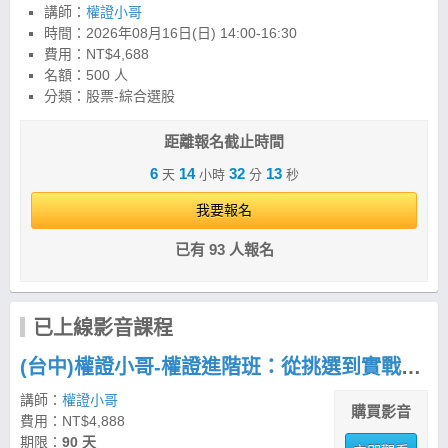
講師：
權證小哥
時間：
2026年08月16日(日) 14:00-16:30
費用：NT$4,688
名額：500 人
分類：股票-綜合選股
距離報名截止時間
6
14
32
12
天
小時
分
秒
我要報名
已有 93 人報名
已上線影音課程
(台中)權證小哥-權證進階班：從挑選到實戰，建立權證交易策略與風控框架
講師：
權證小哥
購買影音
費用：NT$4,888
期限：
90 天