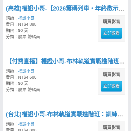
(高雄)權證小哥-【2026籌碼列車・年終啟示錄】 策略先機佈局思路
講師：
權證小哥
購買影音
費用：NT$4,888
期限：
90 天
立即觀看
分類：股票-籌碼面
【付費直播】權證小哥-布林軌道實戰進階班：訓練你的盤勢決策力
講師：
權證小哥
購買影音
費用：NT$4,688
期限：
90 天
立即觀看
分類：股票-籌碼面
(台北)權證小哥-布林軌道實戰進階班：訓練你的盤勢決策力
講師：
權證小哥
購買影音
費用：NT$4,888