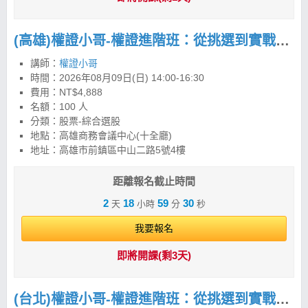
(高雄)權證小哥-權證進階班：從挑選到實戰，建立權證交易策略與風控框架
講師：
權證小哥
時間：
2026年08月09日(日) 14:00-16:30
費用：NT$4,888
名額：100 人
分類：股票-綜合選股
地點：高雄商務會議中心(十全廳)
地址：高雄市前鎮區中山二路5號4樓
距離報名截止時間
2
18
59
29
天
小時
分
秒
我要報名
即將開課(剩3天)
(台北)權證小哥-權證進階班：從挑選到實戰，建立權證交易策略與風控框架