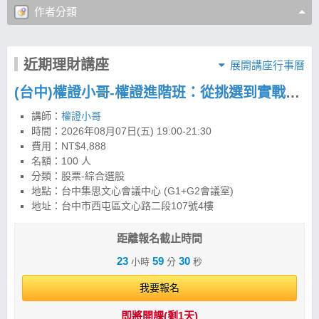
作者分類
近期理財講座
展開講座行事曆
(台中)權證小哥-權證進階班：從挑選到實戰，建立權證交易策略與風控框架
講師：
權證小哥
時間：
2026年08月07日(五) 19:00-21:30
費用：NT$4,888
名額：100 人
分類：股票-綜合選股
地點：台中集思文心會議中心 (G1+G2會議室)
地址：台中市西屯區文心路二段107號4樓
距離報名截止時間
23
59
29
小時
分
秒
我要報名
即將開課(剩1天)