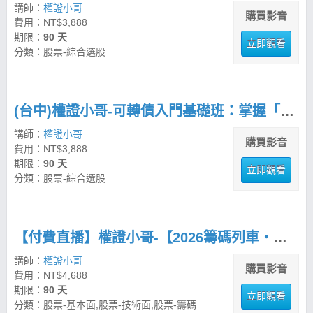
講師：
權證小哥
購買影音
費用：NT$3,888
期限：
90 天
立即觀看
分類：股票-綜合選股
(台中)權證小哥-可轉債入門基礎班：掌握「進可攻、退可守」的五部曲佈局法
講師：
權證小哥
購買影音
費用：NT$3,888
期限：
90 天
立即觀看
分類：股票-綜合選股
【付費直播】權證小哥-【2026籌碼列車・年終啟示錄】 策略先機佈局思路
講師：
權證小哥
購買影音
費用：NT$4,688
期限：
90 天
立即觀看
分類：股票-基本面,股票-技術面,股票-籌碼