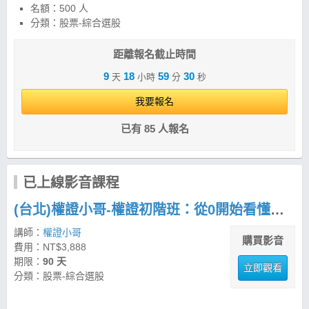
名額：500 人
分類：股票-綜合選股
距離報名截止時間
9
18
59
29
天
小時
分
秒
我要報名
已有 85 人報名
已上線影音課程
(台北)權證小哥-權證初階班：從0開始看懂權證，建立挑選與避雷能力
講師：
權證小哥
購買影音
費用：NT$3,888
期限：
90 天
立即觀看
分類：股票-綜合選股