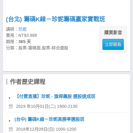
(台北) 籌碼K線－珍妮籌碼贏家實戰班
講師：
珍妮
購買影音
費用：NT$3,888
期限：
365 天
立即觀看
分類：股票-籌碼面,股票-綜合選股
作者歷史課程
【付費直播】珍妮 - 旗桿飆股 選股速成班
2019 年10月01日(二) 1900-2130
(台中) 籌碼K線－珍妮高勝率選股班
2018年12月09日(日) 1000-1200