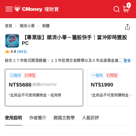
0
首頁
順流小畢
軟體
【專業版】順流小畢－獵股快手｜當沖即時選股
PC
4.9
(
641
)
結合２７年程式開發經驗、１３年投資交易精華以及５年血淚黃金歲月集合
更多
而成－職業當沖操盤手御用－獵股快手！
三個月
訂閱型
一個月
訂閱型
NT$5688
NT$1990
(原價NT$5970)
*此商品不可使用購物金、抵用券
*此商品不可使用購物金、
使用說明
作者簡介
開箱文教學
人氣好評