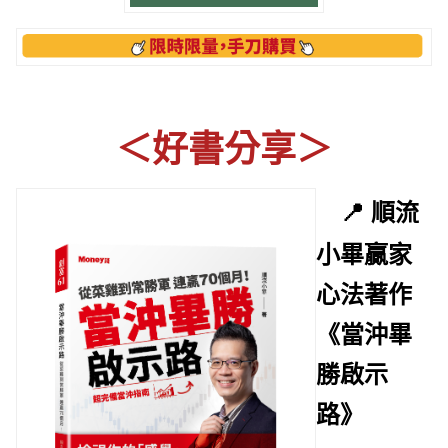
＜好書分享＞
📍 順流
小畢贏家
心法著作
《當沖畢
勝啟示
路》