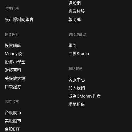
選股網
股市社群
雲端控股
股市爆料同學會
報明牌
投資理財
跨領域學習
投資網誌
學到
Money錢
口袋Studio
投資小學堂
聯絡我們
財經百科
美股放大鏡
客服中心
口袋證券
加入我們
成為CMoney作者
即時股市
場地租借
台股股市
美股股市
台股ETF