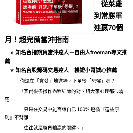
從菜雞
到常勝軍
連贏70個
月！超完備當沖指南
⭐ 知名台指期貨當沖達人－自由人freeman專文推
薦
⭐ 知名台股籌碼交易達人－權證小哥誠心推薦
你還在「貪婪」地進場，下單後「恐懼」嗎？
「其實很多操作過程細節的對、錯大家心理都很清
楚，
只是在交易中能否讓自己 100% 遵循『這些原
則』不背離，
往往就是勝負輸贏的關鍵。」