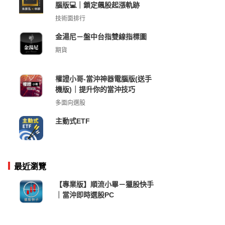
腦版💻｜鎖定飆股起漲軌跡
技術面排行
金湯尼－盤中台指雙線指標圖
期貨
權證小哥-當沖神器電腦版(送手
機版)｜提升你的當沖技巧
多面向選股
主動式ETF
最近瀏覽
【專業版】順流小畢－獵股快手
｜當沖即時選股PC