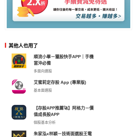
其他人也用了
順流小畢－獵股快手APP｜手機
當沖必備
多面向選股
艾蜜莉定存股 App (專業版)
基本面選股
【存股APP推薦🚀】阿格力－價
值成長股APP
個股基本分析
朱家泓x林穎－技術面選股王電