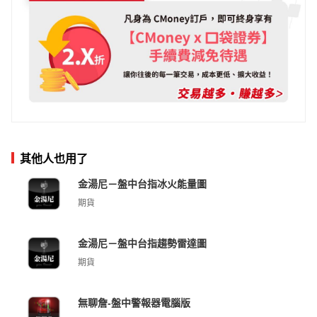
其他人也用了
金湯尼－盤中台指冰火能量圖
期貨
金湯尼－盤中台指趨勢雷達圖
期貨
無聊詹-盤中警報器電腦版