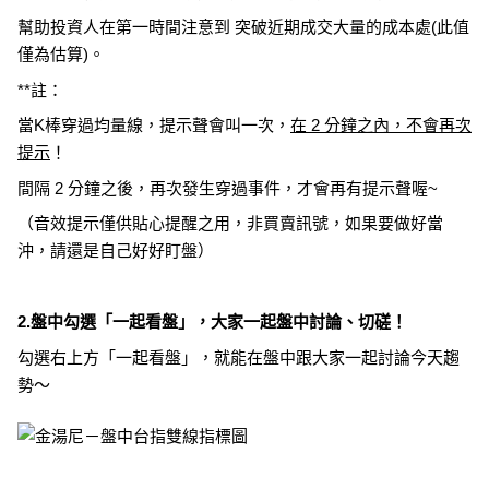
幫助投資人在第一時間注意到 突破近期成交大量的成本處(此值
僅為估算)。
**註：
當K棒穿過均量線，提示聲會叫一次，
在 2 分鐘之內，不會再次
提示
！
間隔 2 分鐘之後，再次發生穿過事件，才會再有提示聲喔~
（音效提示僅供貼心提醒之用，非買賣訊號，如果要做好當
沖，請還是自己好好盯盤）
2.盤中勾選「一起看盤」，大家一起盤中討論、切磋！
勾選右上方「一起看盤」，就能在盤中跟大家一起討論今天趨
勢～