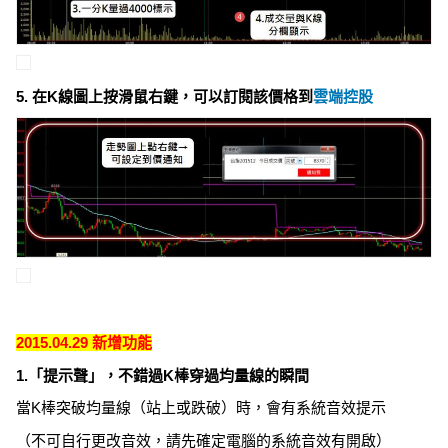
5. 在K線圖上按滑鼠右鍵，可以訂閱該價格到
雲端控股
2015.04.29 新增功能
1.「提示聲」，不錯過K棒穿過均量線的瞬間
當K棒突破均量線（站上或跌破）時，會有系統音效提示
（不可自行更改音效，請先確定電腦的系統音效有開啟）