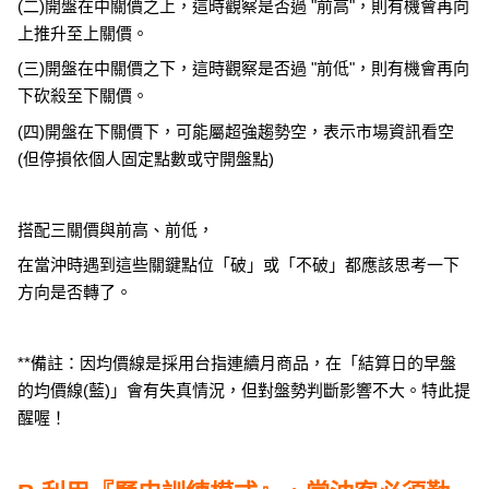
(二)開盤在中關價之上，這時觀察是否過 "前高"，則有機會再向
上推升至上關價。
(三)開盤在中關價之下，這時觀察是否過 "前低"，則有機會再向
下砍殺至下關價。
(四)開盤在下關價下，可能屬超強趨勢空，表示市場資訊看空
(但停損依個人固定點數或守開盤點)
搭配三關價與前高、前低，
在當沖時遇到這些關鍵點位「破」或「不破」都應該思考一下
方向是否轉了。
**備註：因均價線是採用台指連續月商品，在「結算日的早盤
的均價線(藍)」會有失真情況，但對盤勢判斷影響不大。特此提
醒喔！