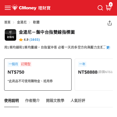
0
首頁
金湯尼
軟體
金湯尼－盤中台指雙線指標圖
4.9
(
1603
)
用1條均線和1條均量線，台指當沖客 必看一天的多空方向與壓力支撐點！
更多
一個月
訂閱型
一年
NT$750
NT$8888
(原價NT$1500
*此商品不可使用購物金、抵用券
使用說明
作者簡介
開箱文教學
人氣好評