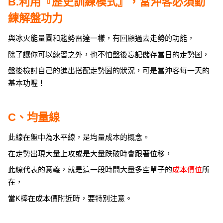
B.利用『歷史訓練模式』，當沖客必須勤
練解盤功力
與冰火能量圖和趨勢雷達一樣，有回顧過去走勢的功能，
除了讓你可以練習之外，也不怕盤後忘記儲存當日的走勢圖，
盤後檢討自己的進出搭配走勢圖的狀況，可是當沖客每一天的
基本功喔！
C、均量線
此線在盤中為水平線，是均量成本的概念。
在走勢出現大量上攻或是大量跌破時會跟著位移，
此線代表的意義，就是這一段時間大量多空單子的
成本價位
所
在，
當K棒在成本價附近時，要特別注意。