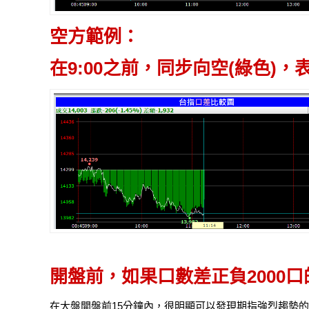
空方範例：
在9:00之前，同步向空(綠色)
開盤前，如果口數差
正負2000
在大盤開盤前15分鐘內，很明顯可以發現期指強烈趨勢