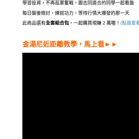
學習投資，不再孤軍奮戰，跟志同道合的同學一起看盤
每日盤後檢討，練就功力，等待行情大爆發的那一天
此商品還有
全套組合包
，一起購買現賺 2 萬喔！
(點我查看
金湯尼近距離教學，馬上看►►