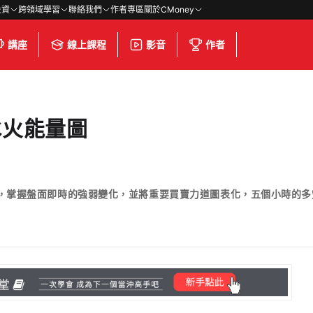
投資
跨領域學習
聯絡我們
作者專區
關於CMoney
講座
線上課程
影音
作者
冰火能量圖
據，掌握盤面即時的強弱變化，並將重要買賣力道圖表化，五個小時的多