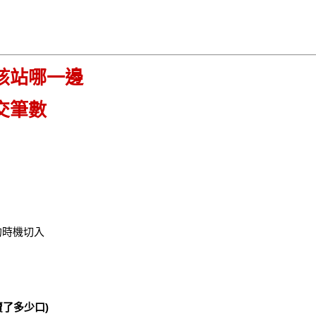
該站哪一邊
交筆數
的時機切入
了多少口)