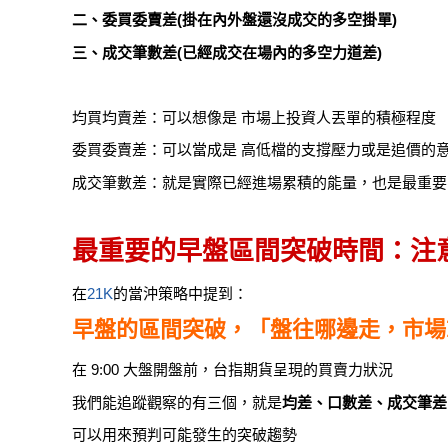
二、委買委賣差(掛在內外盤還沒成交的多空掛單)
三、成交筆數差(已經成交在場內的多空力道差)
均買均賣差：可以想像是 市場上投資人丟單的積極程度
委買委賣差：可以當成是 高低檔的支撐壓力或是追價的
成交筆數差：就是實際已經進場累積的能量，也是最重要
最重要的早盤區間突破時間：注意
在
21K
的當沖策略中提到：
早盤的區間突破，「盤往哪邊走，市場
在 9:00 大盤開盤前，台指期貨呈現的買賣力狀況
我們能追蹤觀察的有三個，就是
均差、口數差、成交筆差
可以用來預判可能發生的突破趨勢