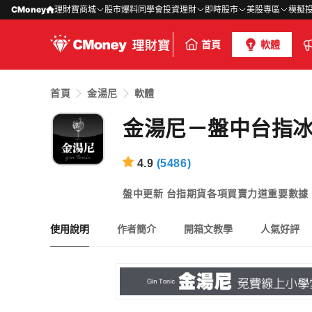
CMoney
理財寶商城
股市爆料同學會
投資理財
即時股市
美股專區
模擬
首頁
軟體
首頁
金湯尼
軟體
金湯尼－盤中台指
4.9
(
5486
)
盤中更新 台指期貨各項買賣力道重要數
使用說明
作者簡介
開箱文教學
人氣好評