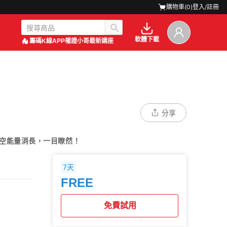
購物車(
0
)
登入/註冊
軟體下載
籌碼K線APP
權證小哥最新講座
分享
空能量消長，一目瞭然！
7天
FREE
免費試用