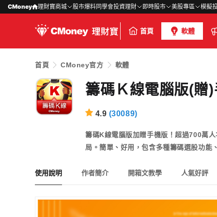
CMoney
理財寶商城
股市爆料同學會
投資理財
即時股市
美股專區
模擬
首頁
軟體
首頁
CMoney官方
軟體
籌碼Ｋ線電腦版(贈
4.9
(
30089
)
籌碼K線電腦版加贈手機版！超過700萬
局。簡單、好用，包含多種籌碼選股功能
使用說明
作者簡介
開箱文教學
人氣好評