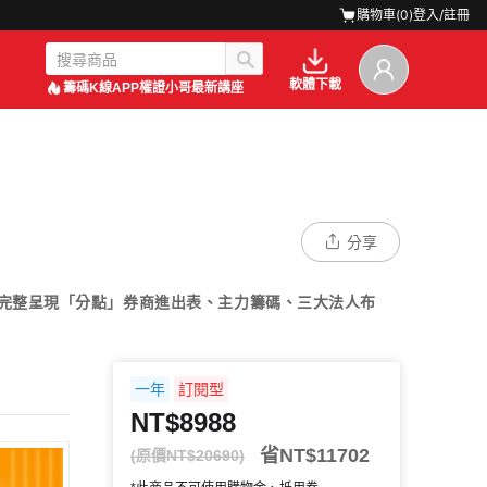
購物車(
0
)
登入/註冊
軟體下載
籌碼K線APP
權證小哥最新講座
分享
可完整呈現「分點」券商進出表、主力籌碼、三大法人布
一年
訂閱型
NT$8988
省NT$11702
(原價NT$20690)