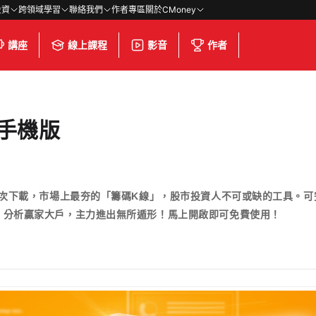
投資
跨領域學習
聯絡我們
作者專區
關於CMoney
講座
線上課程
影音
作者
)手機版
人次下載，市場上最夯的「籌碼K線」，股市投資人不可或缺的工具。
、分析贏家大戶，主力進出無所遁形！馬上開啟即可免費使用！