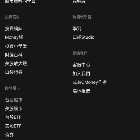
股市爆料同學會
報明牌
投資理財
跨領域學習
投資網誌
學到
Money錢
口袋Studio
投資小學堂
聯絡我們
財經百科
美股放大鏡
客服中心
口袋證券
加入我們
成為CMoney作者
即時股市
場地租借
台股股市
美股股市
台股ETF
美股ETF
債券