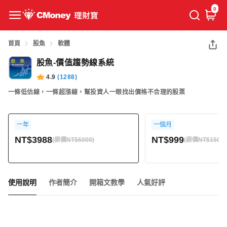
0
首頁
股魚
軟體
股魚-價值趨勢線系統
4.9
(
1288
)
一條低估線，一條超漲線，幫投資人一眼找出價格不合理的股票
更多
一年
一個月
NT$3988
NT$999
(原價NT$6000)
(原價NT$1500)
使用說明
作者簡介
開箱文教學
人氣好評