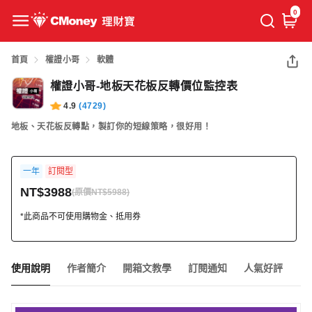
0
首頁
權證小哥
軟體
權證小哥-地板天花板反轉價位監控表
4.9
(
4729
)
地板、天花板反轉點，製訂你的短線策略，很好用！
更多
一年
訂閱型
NT$3988
(原價NT$5988)
*此商品不可使用購物金、抵用券
使用說明
作者簡介
開箱文教學
訂閱通知
人氣好評