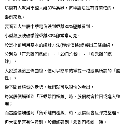
坊間有人就用季線乖離30%為界，這種說法是有待商榷的，
舉例來說，
要看到大牛股中華電信跌到乖離30%極難看到，
小型飆股跌破季線乖離30%卻常常可見。
於是小哥利用基本的統計方法(極端價格)繪製出三條曲線，
分別為「正乖離門檻線」、「20日均線」、「負乖離門檻
線」，
大家透過這三條曲線，便可以簡單的掌握一檔股票所謂的「股
性」。
從下圖台積電的走勢，我們就可以很快的看出，
每當股價觸碰到「正乖離門檻線」時，股價就會拉回或進入整
理；
而當股價觸碰到「負乖離門檻線」時，股價就會反彈或整理。
但大家是否有注意到，股價觸碰到「乖離門檻線」時，