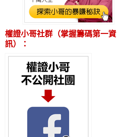
權證小哥社群（掌握籌碼第一資
訊）：