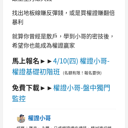
找出地板線賺反彈錢，或是買權證賺翻倍
暴利
就算你曾經是散戶，學到小哥的密技後，
希望你也能成為權證贏家
馬上報名
►►
4/10(四) 權證小哥-
權證基礎初階班
(名額有限！報名要快)
免費下載
►►
權證小哥-盤中獨門
監控
權證小哥