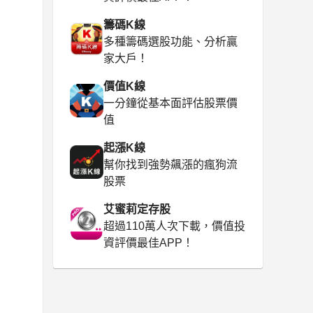
籌碼K線
多種籌碼選股功能、分析贏
家大戶！
價值K線
一分鐘從基本面評估股票價
值
起漲K線
幫你找到強勢飆漲的瘋狗流
股票
艾蜜莉定存股
超過110萬人次下載，價值投
資評價最佳APP！