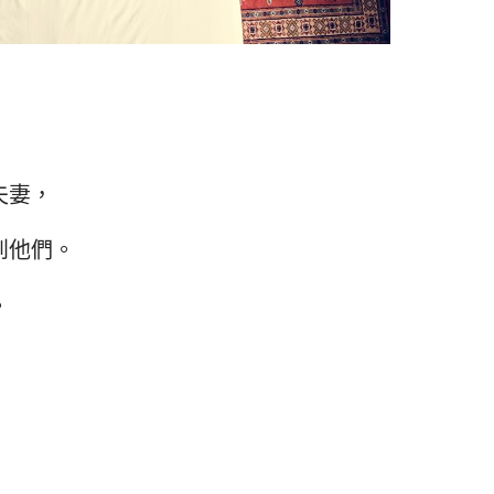
夫妻，
到他們。
。