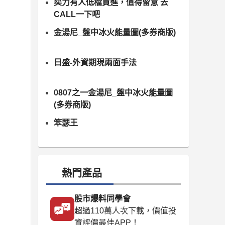
奕力有人低檔買進，值得留意 去
CALL一下吧
金湯尼_盤中冰火能量圖(多券商版)
日盛-外資期現兩面手法
0807之一金湯尼_盤中冰火能量圖
(多券商版)
笨瑟王
熱門產品
股市爆料同學會
超過110萬人次下載，價值投
資評價最佳APP！