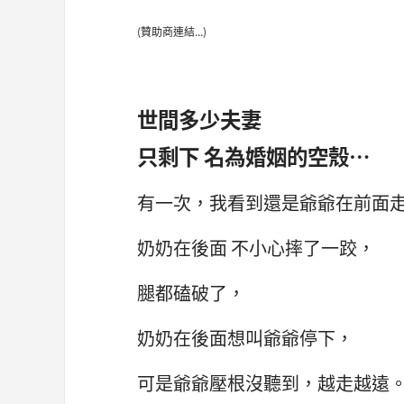
(贊助商連結...)
世間多少夫妻
只剩下 名為婚姻的空殼…
有一次，我看到還是爺爺在前面
奶奶在後面 不小心摔了一跤，
腿都磕破了，
奶奶在後面想叫爺爺停下，
可是爺爺壓根沒聽到，越走越遠