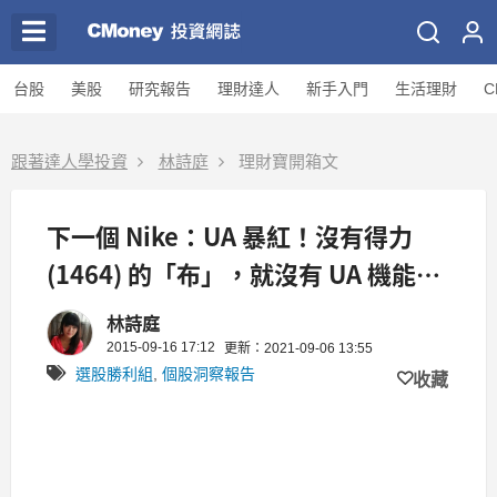
台股
美股
研究報告
理財達人
新手入門
生活理財
C
跟著達人學投資
林詩庭
理財寶開箱文
下一個 Nike：UA 暴紅！沒有得力
(1464) 的「布」，就沒有 UA 機能
衣！
林詩庭
2015-09-16 17:12
更新：2021-09-06 13:55
選股勝利組
,
個股洞察報告
收藏