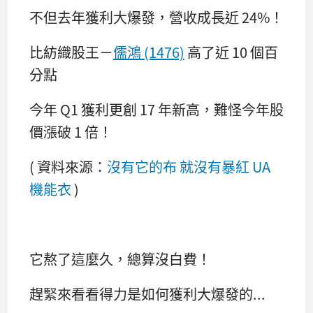
不但去年獲利大爆發，營收成長近 24%！
比紡織股王－
儒鴻 (1476)
高了近 10 個百
分點
今年 Q1 獲利更創 17 年新高，難怪今年股
價漲破 1 倍！
( 資料來源：
沒有它的布 就沒有暴紅 UA
機能衣
)
它熬了這麼久，總算沒白費！
趕緊來看看得力是如何獲利大爆發的...