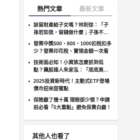
該留財產給子女嗎？林則徐：「子
孫若如我，留錢做什麼；子孫不如
我，留錢做什麼？」
發票中獎500、800、1000扣稅扣多
少？發票印花稅、實領金額一次看
技術面必知！小資族怎麼抓到低
點？飆股達人朱家泓：「底底高」
後出現訊號，開始打底
2025投資新時代！主動式ETF登場
債市迎來甜蜜點
保險繳了幾十萬 理賠卻少領？申請
前必看「5大重點」避免保費白繳！
其他人也看了