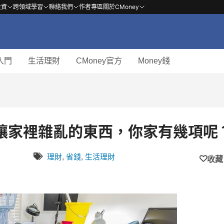
投資
跨領域學習
聯絡我們
作者專區
關於CMoney
入門
生活理財
CMoney官方
Money錢
讓家裡雜亂的東西，你家有幾項呢
理財
,
省錢
,
生活理財
收藏