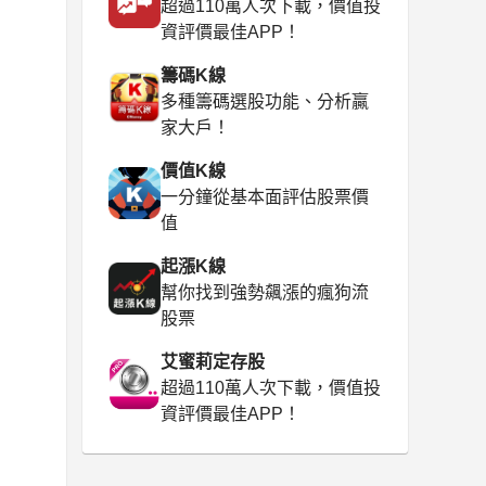
超過110萬人次下載，價值投
資評價最佳APP！
籌碼K線
多種籌碼選股功能、分析贏
家大戶！
價值K線
一分鐘從基本面評估股票價
值
起漲K線
幫你找到強勢飆漲的瘋狗流
股票
艾蜜莉定存股
超過110萬人次下載，價值投
資評價最佳APP！