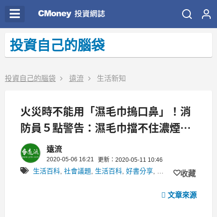
投資自己的腦袋
投資自己的腦袋
遠流
生活新知
火災時不能用「濕毛巾摀口鼻」！消
防員５點警告：濕毛巾擋不住濃煙，
會害死你！
遠流
2020-05-06 16:21
更新：2020-05-11 10:46
生活百科
,
社會議題
,
生活百科
,
好書分享
,
書摘
收藏
文章來源