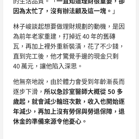
的生活品質。「
一直知道理財很重要，卻
因為太忙了，沒有辦法顧及這一塊。
」
林子峻談起想要做理財規劃的動機，是因
為前年老家重建，打掉近 40 年的舊磚
瓦，再加上裡外重新裝潢，花了不少錢，
直到完工後，他才驚覺手邊的現金只剩
40 萬元，讓他陷入深思。
他無奈地說，由於體力會受到年齡漸長而
逐步下滑，
所以急診室醫師大概從 50 多
歲起，
就會減少輪班次數，
收入也開始逐
年減少，
再加上沒有勞保與勞退保障，
退
休金的準備來源令他憂心。