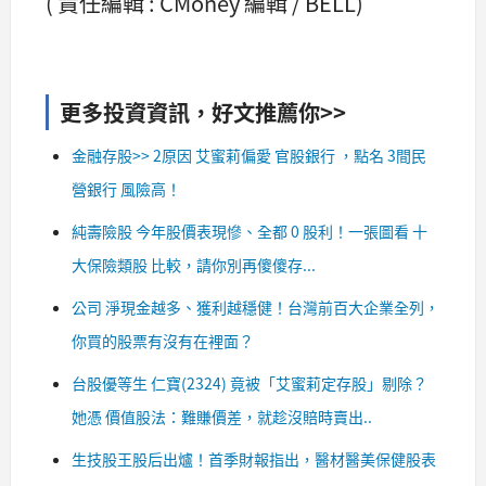
( 責任編輯 : CMoney 編輯 / BELL)
更多投資資訊，好文推薦你>>
金融存股>> 2原因 艾蜜莉偏愛 官股銀行 ，點名 3間民
營銀行 風險高！
純壽險股 今年股價表現慘、全都 0 股利！一張圖看 十
大保險類股 比較，請你別再傻傻存...
公司 淨現金越多、獲利越穩健！台灣前百大企業全列，
你買的股票有沒有在裡面？
台股優等生 仁寶(2324) 竟被「艾蜜莉定存股」剔除？
她憑 價值股法：難賺價差，就趁沒賠時賣出..
生技股王股后出爐！首季財報指出，醫材醫美保健股表