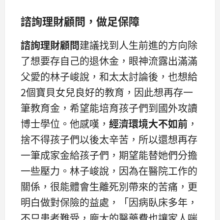
諮詢理財顧問，做足保障
諮詢理財顧問
建議找到人生前進的方向除
了想要存自己的退休金，眼神流露出滿滿
父愛的林子峻說，和太太討論後，也想給
2個寶貝女兒良好的教育，因此想再存一
筆教育金，希望能培育孩子們到國外攻讀
博士學位。他感嘆，
經濟環境大不如前
，
捨不得孩子們以後太辛苦，所以還想再存
一筆成家金給孩子們，期望能替她們分擔
一些壓力。林子峻說，因為在醫院工作的
關係，很能體會生離死別帶來的苦痛，更
明白做對保險的益處，「因病臥床多年，
不只患者難受，龐大的醫藥費也讓家人喘