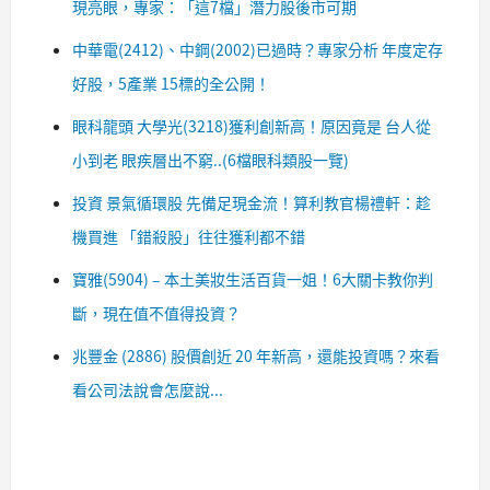
現亮眼，專家：「這7檔」潛力股後市可期
中華電(2412)、中鋼(2002)已過時？專家分析 年度定存
好股，5產業 15標的全公開！
眼科龍頭 大學光(3218)獲利創新高！原因竟是 台人從
小到老 眼疾層出不窮..(6檔眼科類股一覽)
投資 景氣循環股 先備足現金流！算利教官楊禮軒：趁
機買進 「錯殺股」往往獲利都不錯
寶雅(5904) – 本土美妝生活百貨一姐！6大關卡教你判
斷，現在值不值得投資？
兆豐金 (2886) 股價創近 20 年新高，還能投資嗎？來看
看公司法說會怎麼說...