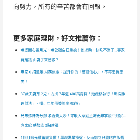
向努力，所有的辛苦都會有回報。
更多家庭理財，好文推薦你：
老婆開心當月光、老公獨自扛重擔！他求助：快吃不消了...專家
竟建議 由妻子來管帳？
專家 6 招遠離 財務焦慮：提升你的「管錢信心」，不再患得患
失！
37歲夫妻育 2兒，力拚 7年還 400萬房貸！她嚴格執行「斷捨離
理財法」，還可年年帶婆婆出國旅行
兄弟姊妹為分攤 孝親費大吵！零收入家庭主婦更難拿錢回娘家...
專家給 薪酸族 3點建議
1個月賠光積蓄變負債！單親媽學操盤，反而窮到只能吃白飯醬