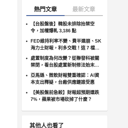
【台股盤後】韓股未排除抬禁空
令，加權爆軋 3,186 點
FED維持利率不變、費半連崩、SK
海力士財報，利多交戰！這 7 檔個
股出頭
處置制度為何改變？從聯發科被關
禁閉，看台股處置新制修法始末（8
月10日正式上路）
亞馬遜、微軟財報雙重確認：AI資
本支出釋疑，台廠供應鏈誰受惠
【美股盤前急殺】財報超預期還跌
7%，蘋果被市場砍掉了什麼？
其他人也看了