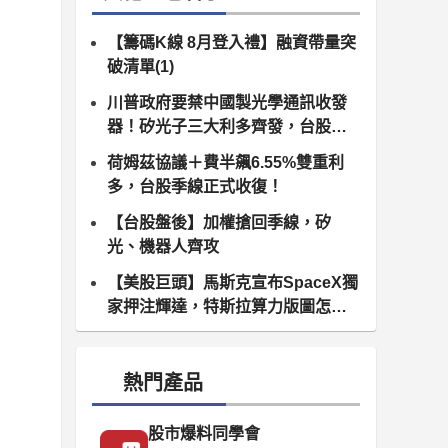
【籌碼K線 8月登入禮】融資帶量突
破清單(1)
川普政府要禁中國製光學通訊收發
器！矽光子三大利多齊發，台股供
應鏈同步噴出
荷姆茲協議＋費半飆6.55%雙重利
多，台股季線正式收復！
【台股盤後】加權搶回季線，矽
光、機器人齊攻
【美股巨頭】馬斯克宣布SpaceX獨
家押注輝達，特斯拉算力版圖怎麼
算？
熱門產品
股市爆料同學會