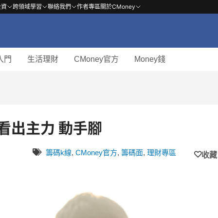
投資
跨領域學習
聯絡我們
作者專區
關於CMoney
入門
生活理財
CMoney官方
Money錢
看出主力 動手腳
籌碼k線
,
CMoney官方
,
籌碼面
,
理財專區
收藏